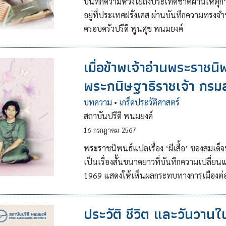
บันทึกความห่วงใยถึงประเทศชาติผ่านเหตุก
อยู่ที่ประเทศฝรั่งเศส ผ่านบันทึกความทรง
ครอบครัวปรีดี พูนศุข พนมยงค์
เมื่อข้าพเจ้าอ่านพระราชนิ
พระกนิษฐาธิราชเจ้า กรม
บทความ
•
เกร็ดประวัติศาสตร์
สถาบันปรีดี พนมยงค์
16
กรกฎาคม
2567
พระราชนิพนธ์แปลเรื่อง ‘ผีเสื้อ’ ของสมเด
เป็นเรื่องสั้นขนาดยาวที่บันทึกความเปลี่ย
1969 แสดงให้เห็นผลกระทบทางการเมืองต่อ
ประวัติ ชีวิต และวันวา