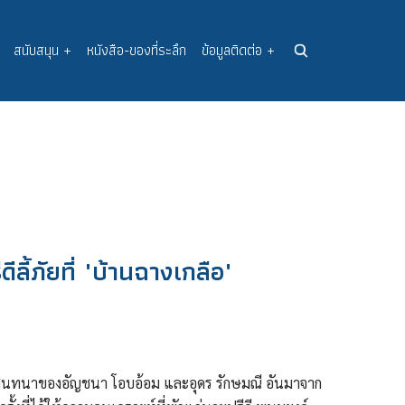
สนับสนุน
+
หนังสือ-ของที่ระลึก
ข้อมูลติดต่อ
+
ดีลี้ภัยที่ "บ้านฉางเกลือ"
ทสนทนาของอัญชนา โอบอ้อม และอุดร รักษมณี อันมาจาก