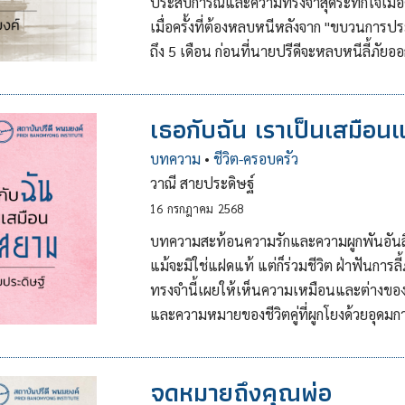
ประสบการณ์และความทรงจำสุดระทึกใจเมื่อครั
เมื่อครั้งที่ต้องหลบหนีหลังจาก "ขบวนกา
ถึง 5 เดือน ก่อนที่นายปรีดีจะหลบหนีลี้ภั
เธอกับฉัน เราเป็นเสมือ
บทความ
•
ชีวิต-ครอบครัว
วาณี สายประดิษฐ์
16
กรกฎาคม
2568
บทความสะท้อนความรักและความผูกพันอันลึกซึ
แม้จะมิใช่แฝดแท้ แต่ก็ร่วมชีวิต ฝ่าฟันการลี
ทรงจำนี้เผยให้เห็นความเหมือนและต่างของท
และความหมายของชีวิตคู่ที่ผูกโยงด้วยอุด
จดหมายถึงคุณพ่อ