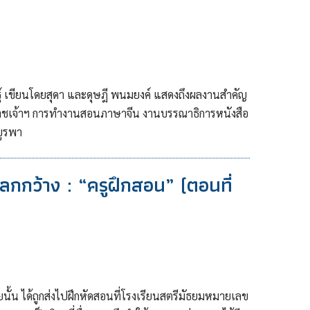
ฐ์ เขียนโดยสุดา และดุษฎี พนมยงค์ แสดงถึงผลงานสำคัญ
าชเจ้าฯ การทำงานสอนภาษาจีน งานบรรณาธิการหนังสือ
บูรพา
โลกกว้าง : “ครูฝึกสอน” (ตอนที่
้น ได้ถูกส่งไปฝึกหัดสอนที่โรงเรียนสตรีมัธยมหมายเลข