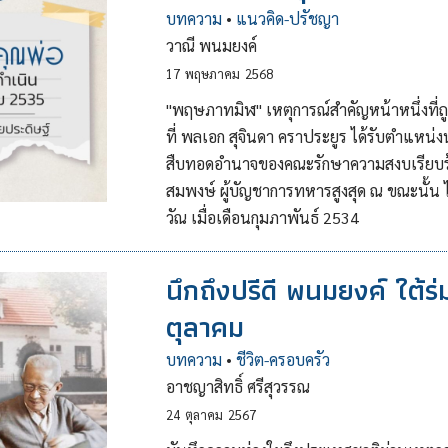
บทความ
•
แนวคิด-ปรัชญา
วาณี พนมยงค์
17
พฤษภาคม
2568
"พฤษภาทมิฬ" เหตุการณ์สำคัญหน้าหนึ่งที่ถูก
ที่ พลเอก สุจินดา คราประยูร ได้รับตำแหน่ง
สืบทอดอำนาจของคณะรักษาความสงบเรียบร้อยแ
สมพงษ์ ผู้บัญชาการทหารสูงสุด ณ ขณะนั้
วัณ เมื่อเดือนกุมภาพันธ์ 2534
นึกถึงปรีดี พนมยงค์ ใต้ร่
ตุลาคม
บทความ
•
ชีวิต-ครอบครัว
อาชญาสิทธิ์ ศรีสุวรรณ
24
ตุลาคม
2567