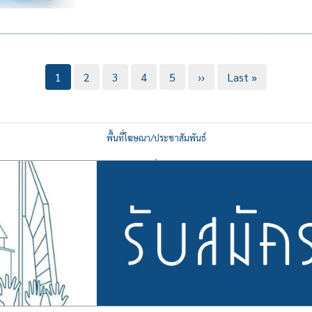
Current
1
Page
2
Page
3
Page
4
Page
5
Next
››
Last
Last »
page
page
page
พื้นที่โฆษณา/ประชาสัมพันธ์