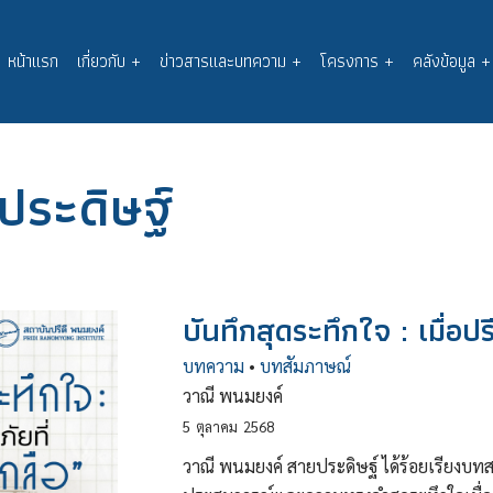
หน้าแรก
เกี่ยวกับ
+
ข่าวสารและบทความ
+
โครงการ
+
คลังข้อมูล
+
Main
navigation
ประดิษฐ์
บันทึกสุดระทึกใจ : เมื่อปรี
บทความ
•
บทสัมภาษณ์
วาณี พนมยงค์
5
ตุลาคม
2568
วาณี พนมยงค์ สายประดิษฐ์ ได้ร้อยเรียงบ