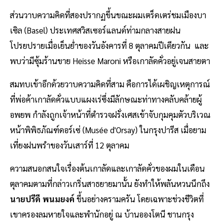
ส่วนวาบความคิดที่สองปรากฏขึ้นขณะผมเตร็ดเตร่ชมเมืองบา
เซิล (Basel) ประเทศสวิสเซอร์แลนด์ท่ามกลางสายฝน
โปรยปรายเมื่อเย็นย่ำของวันอังคารที่ 8 ตุลาคมปีเดียวกัน และ
พบว่ามีซุ้มร้านขาย Heisse Maroni หรือเกาลัดคั่วอยู่เจนสายตา
สมทบเข้าอีกด้วยวาบความคิดที่สาม คือการได้เผชิญเหตุการณ์
ที่พ่อค้าเกาลัดคั่วแบบแผงเร่ซึ่งมีลักษณะท่าทางคลับคล้ายผู้
อพยพ กำลังถูกเจ้าหน้าที่ตำรวจฝรั่งเศสเข้าจับกุมคุมตัวบริเวณ
หน้าพิพิธภัณฑ์ดอร์เซ่ (Musée d'Orsay) ในกรุงปารีส เมื่อยาม
เที่ยงฝนพรำของวันเสาร์ที่ 12 ตุลาคม
ความสนอกสนใจเรื่องต้นเกาลัดและเกาลัดคั่วของผมในเดือน
ตุลาคมตามที่กล่าวเกริ่นสาธยายมานั้น ยังทำให้พลันหวนนึกถึง
นายปรีดี พนมยงค์
ขึ้นอย่างครามครัน โดยเฉพาะช่วงชีวิตที่
เขาครองลมหายใจและพำนักอยู่ ณ บ้านอองโตนี ชานกรุง