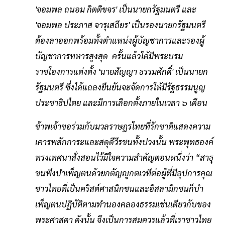
'จอมพล ถนอม กิตติขจร' เป็นนายกรัฐมนตรี และ
'จอมพล ประภาส จารุเสถียร' เป็นรองนายกรัฐมนตรี
ต้องลาออกพร้อมทั้งตําแหน่งผู้บัญชาการและรองผู้
บัญชาการทหารสูงสุด ครั้นแล้วได้มีพระบรม
ราชโองการแต่งตั้ง 'นายสัญญา ธรรมศักดิ์' เป็นนายก
รัฐมนตรี ซึ่งได้แถลงยืนยันจะจัดการให้มีรัฐธรรมนูญ
ประชาธิปไตย และมีการเลือกตั้งภายในเวลา ๖ เดือน
ข้าพเจ้าขอร่วมกับมวลราษฎรไทยที่รักชาติแสดงความ
เคารพสักการะและสดุดีวีรชนทั้งปวงนั้น พระพุทธองค์
ทรงเทศนาสั่งสอนไว้มีใจความสําคัญตอนหนึ่งว่า “สาธุ
ชนพึงบําเพ็ญตนด้วยกตัญญูกตเวทีต่อผู้ที่มีอุปการคุณ
ชาวไทยที่เป็นคริสต์ศาสนิกชนและอิสลามิกชนก็บํา
เพ็ญตนปฏิบัติตามทํานองคลองธรรมเช่นเดียวกับของ
พระศาสดา ดังนั้น จึงเป็นการสมควรแล้วที่เราชาวไทย