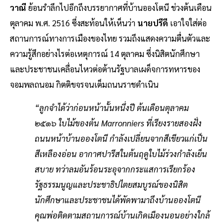
วาณี
ย้อนรำลึกไปอีกถึงบรรยากาศที่บ้านอองโตนี ช่วงต้นเดือน
ตุลาคม พ.ศ. 2516 ซึ่งสะท้อนให้เห็นว่า
นายปรีดี
เอาใจใส่ต่อ
สถานการณ์ทางการเมืองของไทย รวมถึงแสดงความตื่นตัวและ
ความรู้สึกอย่างไรต่อเหตุการณ์ 14 ตุลาคม ซึ่งนิสิตนักศึกษา
และประชาชนเคลื่อนไหวต่อต้านรัฐบาลเผด็จการทหารของ
จอมพลถนอม กิตติขจรจนเต็มถนนราชดำเนิน
“ลูกจำได้ว่าก่อนหน้านั้นหนึ่งปี ต้นเดือนตุลาคม
๒๕๑๖ ใบไม้ของต้น
Marronniers ที่เรียงรายสองฝั่ง
ถนนหน้าบ้านอองโตนี กำลังเปลี่ยนจากสีเขียวแก่เป็น
สีเหลืองอ่อน อากาศปารีสในต้นฤดูใบไม้ร่วงกำลังเย็น
สบาย ทว่าลมอันร้อนระอุจากกระแสการเรียกร้อง
รัฐธรรมนูญและประชาธิปไตยสมบูรณ์ของนิสิต
นักศึกษาและประชาชนได้พัดพามาถึงบ้านอองโตนี
คุณพ่อติดตามสถานการณ์บ้านเกิดเมืองนอนอย่างใกล้