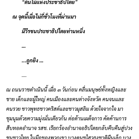
“
ต้นไม้แห่งประชาธิปไตย
”
ณ จุดนี้เมื่อไม่กี่ชั่วโมงที่ผ่านมา
มีวีรชนประชาธิปไตยท่านหนึ่ง
…
...ถูกยิง …
....
ณ ถนนราชดำเนินนี้ เมื่อ ๓ วันก่อน คลื่นมนุษย์ทั้งหญิงและ
ชาย เด็กและผู้ใหญ่ คนเมืองและคนต่างจังหวัด คนจนและ
คนรวย ชาวพุทธชาวคริสต์และชาวมุสลิม ด้วยใจจากใจ มา
ชุมนุมด้วยความมุ่งมั่นเดียวกัน ต่อต้านเผด็จการ คัดค้านการ
สืบทอดอำนาจ รสช. เรียกร้องอำนาจอธิปไตยกลับคืบคืนสู่ปวง
ชนชาวไทย ในมือของพวกเขา บางคนชูไสวธงชาติผืนเล็ก บาง