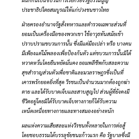
ประชาธิปไตยสมบูรณ์ให้แก่ปวงชนชาวไทย
ฝ่ายครองอํานาจรัฐสั่งทหารและตํารวจเฉพาะส่วนที่
ยอมเป็นเครื่องมือของพวกเขา ใช้อาวุธทันสมัยเข้า
ปราบปรามขบวนการนั้น ซึ่งมีแต่มือเปล่า หรือ บางคน
มีเพียงแต่ไม้พลองเพื่อป้องกันตัว แต่ขบวนการนั้นมิได้
หวาดหวั่นโดยยืนหยัดมั่นคง ยอมพลีชีพกับสละความ
สุขสําราญส่วนตัวเพื่อชาติและมวลราษฎรซึ่งเป็นที่
เคารพรักยอดยิ่งที่สุด วีรชนเป็นจํานวนมากต้องถูกฆ่า
ตาย และได้รับบาดเจ็บและสาบสูญไป ส่วนผู้ที่ยังคงมี
ชีวิตอยู่โดยมิได้รับบาดเจ็บทางกายก็ได้รับความ
เหน็ดเหนื่อยทางกายและทางสมองอย่างหนัก
ผลแห่งความเสียสละแห่งวีรชนทั้งหลายในการต่อสู้
โดยชอบธรรมได้บรรลุชัยชนะก้าวแรก คือ รัฐบาลซึ่งมี