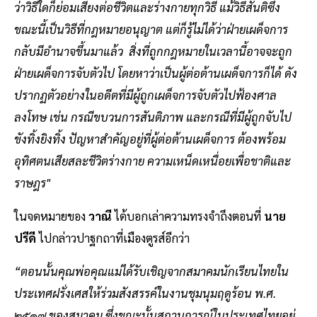
ว่าวิธีใดก็ย่อมเสี่ยงต่อชีวิตและร่างกายทุกวิธี แม้วิธีสันติซึ่ง
ขณะนี้เป็นวิธีที่กฎหมายอนุญาต แต่ก็รู้ไม่ได้ว่าฝ่ายเผด็จการ
กลับมีอำนาจขึ้นมาแล้ว สิ่งที่ถูกกฎหมายในเวลานี้อาจจะถูก
ฝ่ายเผด็จการจับตัวไป โดยหาว่าเป็นผู้ต่อต้านเผด็จการก็ได้ ดัง
ปรากฏตัวอย่างในอดีตที่มีผู้ถูกเผด็จการจับตัวไปฟ้องศาล
ลงโทษ เช่น กรณีขบวนการสันติภาพ และกรณีที่มีผู้ถูกจับไป
ขังทิ้งยิงทิ้ง ปัญหาสำคัญอยู่ที่ผู้ต่อต้านเผด็จการ ต้องพร้อม
อุทิศตนเสียสละชีวิตร่างกาย ความเหน็ดเหนื่อยเพื่อชาติและ
ราษฎร"
ในจดหมายของ
วาณี
ได้บอกเล่าความทรงจำถึงตอนที่
นาย
ปรีดี
ไปกล่าวปาฐกถาที่เมืองตูรส์อีกว่า
“ตอนนั้นคุณพ่อคุณแม่ได้รับเชิญจากสมาคมนักเรียนไทยใน
ประเทศฝรั่งเศสให้ร่วมสังสรรค์ในงานชุมนุมฤดูร้อน พ.ศ.
๒๕๑๗ ของสมาคม ซึ่งขณะนั้นสถานการณ์ในประเทศไทยอยู่