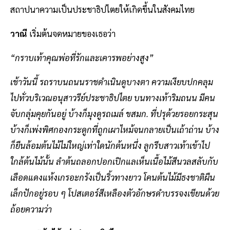
สถาปนาความเป็นประชาธิปไตยให้เกิดขึ้นในสังคมไทย
วาณี
เริ่มต้นจดหมายของเธอว่า
“กราบเท้าคุณพ่อที่รักและเคารพอย่างสูง”
เช้าวันนี้ รถราบนถนนราชดำเนินดูบางตา ความเงียบปกคลุม
ไปทั่วบริเวณอนุสาวรีย์ประชาธิปไตย บนทางเท้าริมถนน มีคน
จับกลุ่มคุยกันอยู่ บ้างก็มุงดูรถเมล์ ขสมก. ที่ปรุด้วยรอยกระสุน
บ้างก็เพ่งพิศกองกระดูกที่ถูกเผาไหม้จนกลายเป็นเถ้าถ่าน บ้าง
ก็ยืนล้อมต้นไม้ไม่ใหญ่เท่าใดนักต้นหนึ่ง ลูกรีบสาวเท้าเข้าไป
ใกล้ต้นไม้นั้น ลำต้นถลอกปอกเปิกแลเห็นเนื้อไม้สีนวลสลับกับ
เลือดแดงแห้งเกรอะกรังเป็นริ้วทางยาว โคนต้นไม้มีธงชาติผืน
เล็กปักอยู่รอบ ๆ โปสเตอร์สีเหลืองตัวอักษรดำบรรจงเขียนด้วย
ถ้อยความว่า