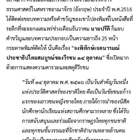
ธรรมศาสตร์ในสหราชอาณาจักร (อังกฤษ) ประจําปี พ.ศ.2516
ได้ติดต่อขอบทความหรือคําขวัญของเขาไปลงพิมพ์ในหนังสือที่
ระลึกที่จะออกเผยแพร่ช่วงเดือนธันวาคม
นายปรีดี
ก็มอบ
คำขวัญและบทความประกอบเป็นความยาวถึง 25 หน้า
กระดาษพิมพ์ดีดให้ นั่นคือเรื่อง “
จงพิทักษ์เจตนารมณ์
ประชาธิปไตยสมบูรณ์ของวีรชน ๑๔ ตุลาคม
” ซึ่งเปิดฉาก
ด้วยการแสดงความคารวะและสดุดีวีรชน
“วันที่ ๑๔ ตุลาคม พ.ศ. ๒๕๑๖ เป็นวันสําคัญวันหนึ่ง
แห่งประวัติศาสตร์ของชาติไทย คือเป็นวันชัยชนะก้าว
แรกของเยาวชนหญิงชายไทย ภายใต้การนําของนิสิต
นักศึกษานักเรียนแห่งสถานศึกษามากหลาย ซึ่งได้รับ
การสนับสนุนและร่วมมือจากราษฎรไทยทุกชนชาติ
และทุกชนชั้นวรรณะที่รักชาติจํานวนหลายล้านคน
ผนึกกันเป็นขบวนการเรียกร้องรัฐธรรมนูญ