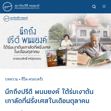
ข้าม
ไป
ยัง
เนื้อหา
หลัก
บทความ
•
ชีวิต-ครอบครัว
นึกถึงปรีดี พนมยงค์ ใต้ร่มเงาต้น
เกาลัดที่ฝรั่งเศสในเดือนตุลาคม