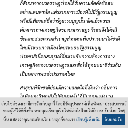
ก็สืบมาจากมวลราษฎรไทยได้รับความอัตคัดขัดสน
อย่างแสนสาหัส แต่ระบบการเมืองที่ไม่มีรัฐธรรมนูญ
หรือมีเพียงแต่ชื่อว่ารัฐธรรมนูญนั้น ขัดแย้งความ
ต้องการทางเศรษฐกิจของมวลราษฎร วีรชนจึงได้พลี
ชีพและสละความสําราญส่วนตนเพื่อปรารถนาให้ชาติ
ไทยมีระบบการเมืองโดยระบอบรัฐธรรมนูญ
ประชาธิปไตยสมบูรณ์ที่สมานกับความต้องการทาง
เศรษฐกิจของมวลราษฎรและเพื่อให้ทุกชนชาติร่วมกัน
เป็นเอกภาพแห่งประเทศไทย
สาธุชนที่รักชาติย่อมมีความสลดใจที่เห็นว่า กลิ่นคาว
โลหิตของวีรชนยังไม่ทันหมดไป ก็มีบุคคลแห่งบาง
เว็บไซต์ของเรามีการจัดเก็บคุกกี้ โดยมีวัตถุประสงค์เพื่อพัฒนาประสบการณ์
พรรคพยายามช่วงชิงชัยชนะก้าวแรกของวีรชนไป เพื่อ
ของผู้ใช้ให้ดียิ่งขึ้น หากคุณเรียกดูเว็บไซต์ต่อไปโดยไม่มีการปรับตั้งค่าใดๆ
ประโยชน์ของพรรคพวกเขาโดยเฉพาะ อาทิ การถือเอา
นั้น แสดงว่าคุณยอมรับนโยบายคุกกี้ของเรา
เรียนรู้เพิ่มเติม
ฉันยอมรับ
รัฐธรรมนูญที่พวกเขาทําขึ้นเป็นแบบฉบับในการร่าง