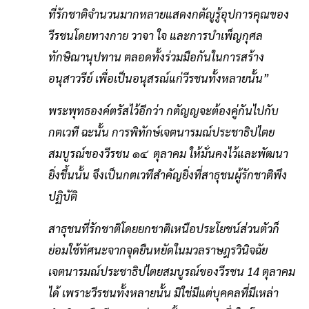
ที่รักชาติจํานวนมากหลายแสดงกตัญูรู้อุปการคุณของ
วีรชนโดยทางกาย วาจา ใจ และการบําเพ็ญกุศล
ทักษิณานุปทาน ตลอดทั้งร่วมมือกันในการสร้าง
อนุสาวรีย์ เพื่อเป็นอนุสรณ์แก่วีรชนทั้งหลายนั้น”
พระพุทธองค์ตรัสไว้อีกว่า กตัญญจะต้องคู่กันไปกับ
กตเวที ฉะนั้น การพิทักษ์เจตนารมณ์ประชาธิปไตย
สมบูรณ์ของวีรชน ๑๔ ตุลาคม ให้มั่นคงไว้และพัฒนา
ยิ่งขึ้นนั้น จึงเป็นกตเวทีสําคัญยิ่งที่สาธุชนผู้รักชาติพึง
ปฏิบัติ
สาธุชนที่รักชาติโดยยกชาติเหนือประโยชน์ส่วนตัวก็
ย่อมใช้ทัศนะจากจุดยืนหยัดในมวลราษฎรวินิจฉัย
เจตนารมณ์ประชาธิปไตยสมบูรณ์ของวีรชน 14 ตุลาคม
ได้ เพราะวีรชนทั้งหลายนั้น มิใช่มีแต่บุคคลที่มีเหล่า