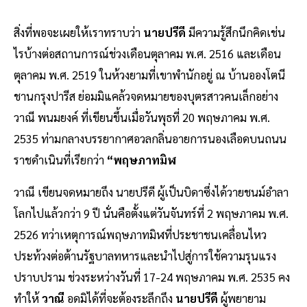
สิ่งที่พอจะเผยให้เราทราบว่า
นายปรีดี
มีความรู้สึกนึกคิดเช่น
ไรบ้างต่อสถานการณ์ช่วงเดือนตุลาคม พ.ศ. 2516 และเดือน
ตุลาคม พ.ศ. 2519 ในห้วงยามที่เขาพำนักอยู่ ณ บ้านอองโตนี
ชานกรุงปารีส ย่อมมิแคล้วจดหมายของบุตรสาวคนเล็กอย่าง
วาณี พนมยงค์ ที่เขียนขึ้นเมื่อวันพุธที่ 20 พฤษภาคม พ.ศ.
2535 ท่ามกลางบรรยากาศอวลกลิ่นอายการนองเลือดบนถนน
ราชดำเนินที่เรียกว่า
“พฤษภาทมิฬ
วาณี เขียนจดหมายถึง นายปรีดี ผู้เป็นบิดาซึ่งได้วายชนม์อำลา
โลกไปแล้วกว่า 9 ปี นั่นคือตั้งแต่วันจันทร์ที่ 2 พฤษภาคม พ.ศ.
2526 ทว่าเหตุการณ์พฤษภาทมิฬที่ประชาชนเคลื่อนไหว
ประท้วงต่อต้านรัฐบาลทหารและนำไปสู่การใช้ความรุนแรง
ปราบปราม ช่วงระหว่างวันที่ 17-24 พฤษภาคม พ.ศ. 2535 คง
ทำให้
วาณี
อดมิได้ที่จะต้องระลึกถึง
นายปรีดี
ผู้พยายาม