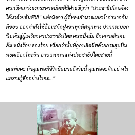
คนกวัดแกว่งธงกระดาษน้อยที่มีคำขวัญว่า “ประชาธิปไตยต้อง
ได้มาด้วยสันติวิธี” แต่อนิจจา ผู้ที่หลงอำนาจและบ้าอำนาจอัน
มิชอบ ออกคำสั่งให้ล้อมสกัดฝูงชนทุกทิศทุกทาง ปากกระบอก
ปืนหันสู่ผู้เพรียกหาประชาธิปไตย คนหนึ่งล้ม อีกหลายสิบคน
ล้ม หนึ่งร้อย สองร้อย หรือกว่านั้นที่ถูกปลิดชีพด้วยกระสุนปืน
หยดเลือดไหลริน อาบลงถนนแห่งประชาธิปไตยสายนี้
คุณพ่อคะ ถ้าคุณพ่อมีชีวิตยืนนานถึงวันนี้ คุณพ่อจะคิดอย่างไร
และจะรู้สึกอย่างไรคะ...”