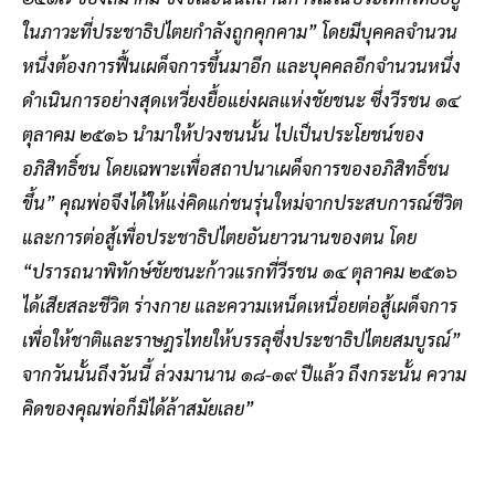
ในภาวะที่ประชาธิปไตยกำลังถูกคุกคาม” โดยมีบุคคลจำนวน
หนึ่งต้องการฟื้นเผด็จการขึ้นมาอีก และบุคคลอีกจำนวนหนึ่ง
ดำเนินการอย่างสุดเหวี่ยงยื้อแย่งผลแห่งชัยชนะ ซึ่งวีรชน ๑๔
ตุลาคม ๒๕๑๖ นำมาให้ปวงชนนั้น ไปเป็นประโยชน์ของ
อภิสิทธิ์ชน โดยเฉพาะเพื่อสถาปนาเผด็จการของอภิสิทธิ์ชน
ขึ้น” คุณพ่อจึงได้ให้แง่คิดแก่ชนรุ่นใหม่จากประสบการณ์ชีวิต
และการต่อสู้เพื่อประชาธิปไตยอันยาวนานของตน โดย
“ปรารถนาพิทักษ์ชัยชนะก้าวแรกที่วีรชน ๑๔ ตุลาคม ๒๕๑๖
ได้เสียสละชีวิต ร่างกาย และความเหน็ดเหนื่อยต่อสู้เผด็จการ
เพื่อให้ชาติและราษฎรไทยให้บรรลุซึ่งประชาธิปไตยสมบูรณ์”
จากวันนั้นถึงวันนี้ ล่วงมานาน ๑๘-๑๙ ปีแล้ว ถึงกระนั้น ความ
คิดของคุณพ่อก็มิได้ล้าสมัยเลย”