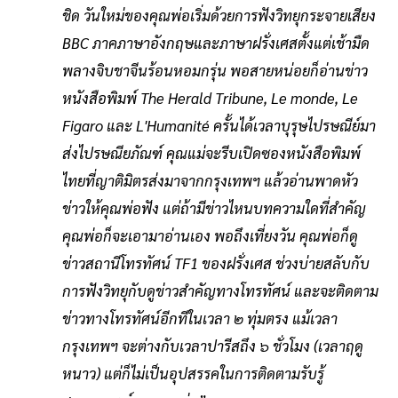
ชิด วันใหม่ของคุณพ่อเริ่มด้วยการฟังวิทยุกระจายเสียง
BBC ภาคภาษาอังกฤษและภาษาฝรั่งเศสตั้งแต่เช้ามืด
พลางจิบชาจีนร้อนหอมกรุ่น พอสายหน่อยก็อ่านข่าว
หนังสือพิมพ์ The Herald Tribune, Le monde, Le
Figaro และ L'Humanité ครั้นได้เวลาบุรุษไปรษณีย์มา
ส่งไปรษณียภัณฑ์ คุณแม่จะรีบเปิดซองหนังสือพิมพ์
ไทยที่ญาติมิตรส่งมาจากกรุงเทพฯ แล้วอ่านพาดหัว
ข่าวให้คุณพ่อฟัง แต่ถ้ามีข่าวไหนบทความใดที่สำคัญ
คุณพ่อก็จะเอามาอ่านเอง พอถึงเที่ยงวัน คุณพ่อก็ดู
ข่าวสถานีโทรทัศน์ TF1 ของฝรั่งเศส ช่วงบ่ายสลับกับ
การฟังวิทยุกับดูข่าวสำคัญทางโทรทัศน์ และจะติดตาม
ข่าวทางโทรทัศน์อีกทีในเวลา ๒ ทุ่มตรง แม้เวลา
กรุงเทพฯ จะต่างกับเวลาปารีสถึง ๖ ชั่วโมง (เวลาฤดู
หนาว) แต่ก็ไม่เป็นอุปสรรคในการติดตามรับรู้