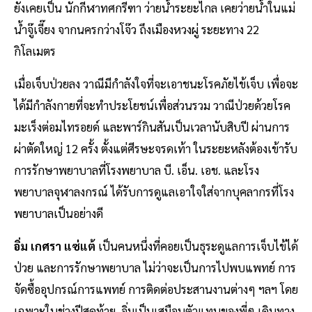
ยังเคยเป็น นักกีฬาทศกรีฑา ว่ายน้ำระยะไกล เคยว่ายน้ำในแม่
น้ำจู๊เจี๊ยง จากนครกว่างโจ๊ว ถึงเมืองหวงผู่ ระยะทาง 22
กิโลเมตร
เมื่อเจ็บป่วยลง วาณีมีกำลังใจที่จะเอาชนะโรคภัยไข้เจ็บ เพื่อจะ
ได้มีกำลังกายที่จะทำประโยชน์เพื่อส่วนรวม วาณีป่วยด้วยโรค
มะเร็งต่อมไทรอยด์ และพาร์กินสันเป็นเวลานับสิบปี ผ่านการ
ผ่าตัดใหญ่ 12 ครั้ง ตั้งแต่ศีรษะจรดเท้า ในระยะหลังต้องเข้ารับ
การรักษาพยาบาลที่โรงพยาบาล บี. เอ็น. เอช. และโรง
พยาบาลจุฬาลงกรณ์ ได้รับการดูแลเอาใจใส่จากบุคลากรที่โรง
พยาบาลเป็นอย่างดี
อิ่ม เกศรา แซ่แต้
เป็นคนหนึ่งที่คอยเป็นธุระดูแลการเจ็บไข้ได้
ป่วย และการรักษาพยาบาล ไม่ว่าจะเป็นการไปพบแพทย์ การ
จัดซื้ออุปกรณ์การแพทย์ การติดต่อประสานงานต่างๆ ฯลฯ โดย
เฉพาะในช่วงปีสุดท้าย อิ่มเป็นเสมือนตัวแทนของพี่ๆ เดินทาง