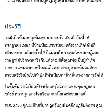
วาณี พนมยงค์ กับท่านผู้หญิงพูนศุข และนายปรีดี พนมยงค์
ประวัติ
วาณีเป็นน้องคนสุดท้องของครอบครัว เกิดเมื่อวันที่ 16
กรกฎาคม 2484 ที่บ้านป้อมเพชรนิคม หลังจากเกิดได้ไม่กี่
เดือน สงครามโลกครั้งที่ 2 ก็แผ่มาถึงประเทศไทย สภาผู้แทน
ราษฎรได้ปรึกษาหารือกันแล้วลงมติตั้งคุณพ่อเป็นผู้สำเร็จ
ราชการแทนพระองค์ในสมเด็จพระเจ้าอยู่หัวอานันทมหิดล
ครอบครัวจึงย้ายไปพำนักที่ทำเนียบท่าช้างซึ่งทางราชการจัดให้
ในขั้นต้น วาณีเรียนที่โรงเรียนดรุโณทยานของคุณครูฉลบ
ชลัยย์ พลางกูร และโรงเรียนเซนต์โยเซฟคอนแวนต์
พ.ศ. 2495 คุณแม่กับพี่ปาล ถูกจับกุมในคดีกบฏสันติภาพ คุณ