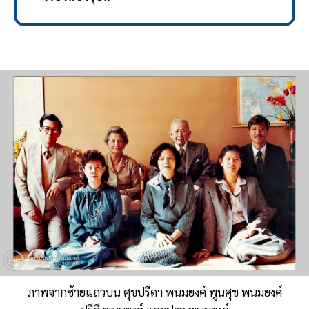
ภาพจากซ้ายแถวบน ศุขปรีดา พนมยงค์ พูนศุข พนมยงค์