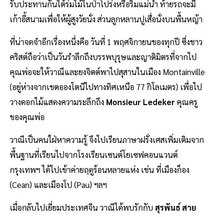
รับประทานกันใต้ร่มไม้ในป่าโปร่งหรือริมแม่น้ำ ท้ายรถจะมี
เก้าอี้สนามเพื่อให้ผู้สูงวัยนั่ง ส่วนลูกหลานปูเสื่อนั่งบนพื้นหญ้า
ที่น่าจดจำอีกเรื่องหนึ่งคือ วันที่ 1 พฤศจิกายนของทุกปี ซึ่งชาว
คริสต์ถือว่าเป็นวันรำลึกถึงบรรพบุรุษและญาติมิตรที่จากไป
คุณพ่อจะให้วาณีและยงจิตต์พาไปสุสานในเมือง Montainville
(อยู่ห่างจากเขตอองโตนีไปทางทิศเหนือ 77 กิโลเมตร) เพื่อไป
วางดอกไม้แสดงความระลึกถึง
Monsieur Ledeker
คุณครู
ของคุณพ่อ
วาณีเป็นคนใฝ่หาความรู้ จึงไปเรียนภาษาฝรั่งเศสเพิ่มเติมจาก
พื้นฐานที่เรียนไปจากโรงเรียนเซนต์โยเซฟคอนแวนต์
กรุงเทพฯ ได้ไปเข้าค่ายฤดูร้อนหลายแห่ง เช่น ที่เมืองก็อง
(Cean) และเมืองโป (Pau) ฯลฯ
เมื่อกลับไปเยี่ยมประเทศจีน วาณีได้พบรักกับ
สุรพันธ์ สาย