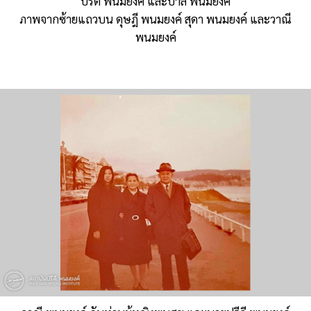
ปรีดี พนมยงค์ และปาล พนมยงค์
ภาพจากซ้ายแถวบน ดุษฎี พนมยงค์ สุดา พนมยงค์ และวาณี
พนมยงค์