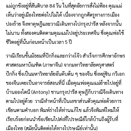
แม่ถูกขังอยู่ที่สันติบาล 84 วัน ในที่สุดอัยการสั่งไม่ฟ้อง คุณแม่
เห็นว่าอยู่เมืองไทยต่อไปไม่ได้ เนื่องจากถูกศัตรูทางการเมือง
ปองร้าย จึงพาดุษฎีและวาณีเดินทางไปกรุงปารีส หลังจากนั้น
ไม่นาน ทั้งสองคนติดตามคุณแม่ไปอยู่ประเทศจีน ซึ่งคุณพ่อใช้
ชีวิตอยู่ที่นั่นก่อนหน้าเป็นเวลา 5 ปี
วาณีเรียนชั้นมัธยมที่ปักกิ่งและกว่างโจ๊ว สำเร็จการศึกษาอักษร
ศาสตรมหาบัณฑิต (ภาษาจีน) จากมหาวิทยาลัยครุศาสตร์
ปักกิ่ง ซึ่งเป็นมหาวิทยาลัยอันดับต้น ๆ ของจีน ซึ่งหลู่ซิน กวีเอก
ของจีนเคยเป็นอาจารย์สอนที่นี่ เมื่อคุณพ่อคุณแม่ย้ายไปอยู่ที่
บ้านอองโตนี (Antony) ชานกรุงปารีส ดุษฎีกับวาณีจึงเดินทาง
ตามไปอยู่ด้วย วาณีทำหน้าที่เป็นเลขาส่วนตัวคุณพ่อด้วยการ
เขียนตามคำบอก พิมพ์ร่างให้ท่านแก้ไข แล้วจึงพิมพ์ใหม่ให้
เรียบร้อยก่อนนำข้อเขียนไปส่งที่ไปรษณีย์ใกล้บ้านถึงผู้รับที่
เมืองไทย (สมัยนั้นติดต่อได้ทางไปรษณีย์เท่านั้น)