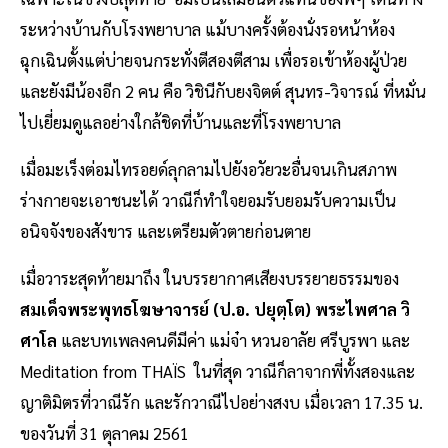
ระหว่างบ้านกับโรงพยาบาล แม้บางครั้งต้องนั่งรอหน้าห้อง
ฉุกเฉินตั้งแต่บ่ายจนกระทั่งตีสองตีสาม เพื่อรอเข้าห้องผู้ป่วย
และยังมีน้องอีก 2 คน คือ วิชินีกับยงจิตต์ สุนทร-วิจารณ์ ที่หมั่น
ไปเยี่ยมดูแลอย่างใกล้ชิดที่บ้านและที่โรงพยาบาล
เมื่อมะเร็งต่อมไทรอยด์ลุกลามไปยังอวัยวะอื่นจนเกินสภาพ
ร่างกายจะเอาชนะได้ วาณีก็ทำใจยอมรับยอมรับความเป็น
อนิจจังของสังขาร และเตรียมตัวตายก่อนตาย
เมื่อวาระสุดท้ายมาถึง ในบรรยากาศเสียงบรรยายธรรมของ
สมเด็จพระพุทธโฆษาจารย์ (ป.อ. ปยุตฺโต)
พระไพศาล วิ
ศาโล
และบทเพลงคนดีมีค่า แม่จ๋า หวนอาลัย ศรีบูรพา และ
Meditation from THAÏS ในที่สุด วาณีก็ลาจากพี่ทั้งสองและ
ญาติมิตรที่วาณีรัก และรักวาณีไปอย่างสงบ เมื่อเวลา 17.35 น.
ของวันที่ 31 ตุลาคม 2561