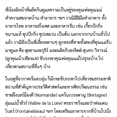
พี่น้องมีหน้าที่ผลัดกันดูแลความเป็นอยู่ของคุณพ่อคุณแม่
ทำความสะอาดบ้าน ทำอาหาร ฯลฯ วาณีมีฝีมือทำอาหาร ทั้ง
อาหารไทย อาหารฝรั่งเศส และอาหารจีน เช่น เกี๊ยวปักกิ่ง
ขนานแท้ ซุปปักกิ่ง ซุปเสฉวน เป็นต้น นอกจากงานบ้านทั่วไป
แล้ว วาณียังเป็นพี่เลี้ยงหลานๆ ลูกของพี่ชายทั้งสองที่คุณแม่รับ
มาดูแล คือ ตุลยาและรุธิร์ และผลัดกับยงจิตต์ สุนทร-วิจารณ์
(ลูกคุณน้าเพียงแข) ขับรถพาคุณพ่อคุณแม่ไปธุระบ้าง ไป
เที่ยวตามสถานที่อื่นๆ บ้าง
ในฤดูที่อากาศเริ่มอบอุ่น ก็มักจะขับรถพาไปเที่ยวชมธรรมชาติ
สถานที่สำคัญทางประวัติศาสตร์และทางศิลปวัฒนธรรม เช่น
ชายฝั่งนอร์ม็องดี (Normandie) แคว้นเบรอตาญ (Bretagne)
ลุ่มแม่น้ำลัวร์ (Vallée de la Loire) พระราชวังและป่าฟงแตน
โบลว์ (Fontainebleau) ฯลฯ โดยเตรียมอาหารจากที่บ้านไปนั่ง