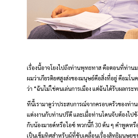
เรื่องนี้อาจโยงไปถึงท่านพุทธทาส คือตอนที่ท่
ผมว่าเกียรติยศสูงส่งของมนุษย์คือสิ่งที่อยู่ คือมโน
ว่า “ฉันไม่ใช่คนเล่นการเมือง แต่ฉันได้รับผลกร
ทีนี้เรามาดูว่าประสบการณ์จากครอบครัวของท่านผู้
แต่งงานกับท่านปรีดี และเมื่อท่านโดนจับต้องไปขัง
กับน้องมายด์หรือไอซ์ พวกนี้ก็ 30 ต้น ๆ คำพูดหร
เป็นเข็มทิศสำหรับผู้ที่ขับเคลื่อนเรื่องสิทธิมนุ