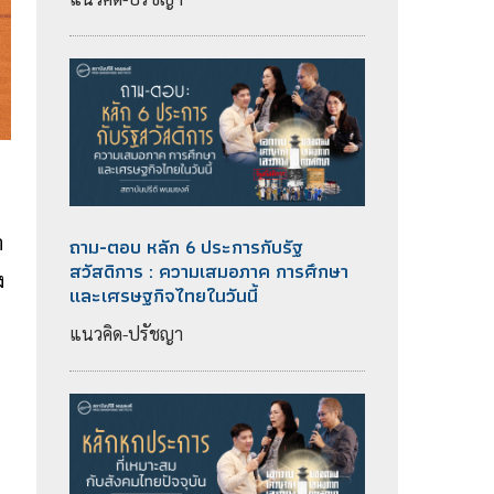
า
ถาม-ตอบ หลัก 6 ประการกับรัฐ
สวัสดิการ : ความเสมอภาค การศึกษา
ง
และเศรษฐกิจไทยในวันนี้
แนวคิด-ปรัชญา