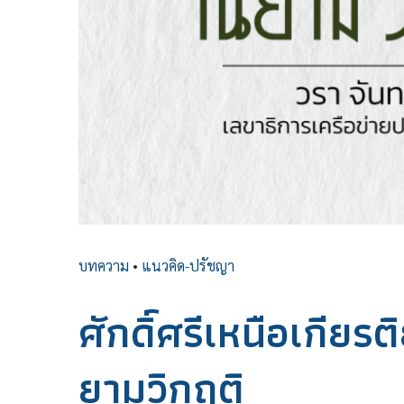
บทความ
•
แนวคิด-ปรัชญา
ศักดิ์ศรีเหนือเกีย
ยามวิกฤติ