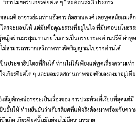
วท “การไม่ขอรับเกียรติยศใด ๆ” สะท้อนถึง 3 ประการ
าจสมมติ อาจารย์ผมท่านอังคาร กัลยาณพงศ์ เคยพูดสมัยผมเด็ก
ศให้ใครจะมอบให้ แต่มันคือคุณธรรมที่อยู่ในใจ ที่มันตอบมโนธร
ผู้หญิงผ่านมรสุมมากมาย ในการเป็นภรรยาของท่านปรีดี คำพู
กดิ์ไม่สามารถพรากเสรีภาพทางจิตวิญญาณไปจากท่านได้
็นประชาธิปไตยที่กินได้ ท่านไม่ได้เพียงแต่พูดเรื่องความเท่า
สนใจเกียรติยศใด ๆ และยอมลดสถานภาพของตัวเองลงมาอยู่เที
งเชิงสัญลักษณ์อาจจะเป็นเรื่องของ การประท้วงที่เงียบที่สุดแต่มี
หยิบยื่นให้ ท่านยืนยันว่าเกียรติยศที่แท้จริงต้องมาพร้อมกับควา
่บังเกิด เกียรติยศนั้นมันย่อมไม่มีความหมาย