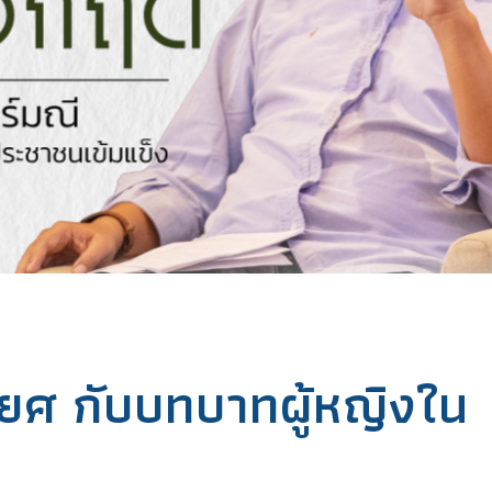
รติยศ กับบทบาทผู้หญิงใน