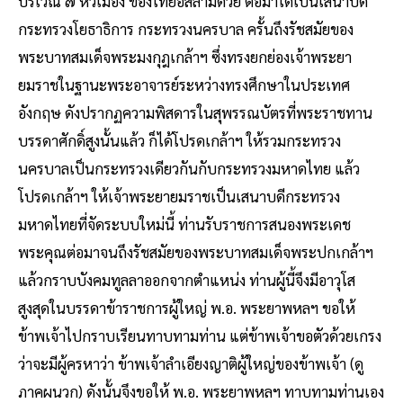
บริเวณ ๗ หัวเมือง ของไทยอิสลามด้วย ต่อมาได้เป็นเสนาบดี
กระทรวงโยธาธิการ กระทรวงนครบาล ครั้นถึงรัชสมัยของ
พระบาทสมเด็จพระมงกุฎเกล้าฯ ซึ่งทรงยกย่องเจ้าพระยา
ยมราชในฐานะพระอาจารย์ระหว่างทรงศึกษาในประเทศ
อังกฤษ ดังปรากฏความพิสดารในสุพรรณบัตรที่พระราชทาน
บรรดาศักดิ์สูงนั้นแล้ว ก็ได้โปรดเกล้าฯ ให้รวมกระทรวง
นครบาลเป็นกระทรวงเดียวกันกับกระทรวงมหาดไทย แล้ว
โปรดเกล้าฯ ให้เจ้าพระยายมราชเป็นเสนาบดีกระทรวง
มหาดไทยที่จัดระบบใหม่นี้ ท่านรับราชการสนองพระเดช
พระคุณต่อมาจนถึงรัชสมัยของพระบาทสมเด็จพระปกเกล้าฯ
แล้วกราบบังคมทูลลาออกจากตำแหน่ง ท่านผู้นี้จึงมีอาวุโส
สูงสุดในบรรดาข้าราชการผู้ใหญ่ พ.อ. พระยาพหลฯ ขอให้
ข้าพเจ้าไปกราบเรียนทาบทามท่าน แต่ข้าพเจ้าขอตัวด้วยเกรง
ว่าจะมีผู้ครหาว่า ข้าพเจ้าลำเอียงญาติผู้ใหญ่ของข้าพเจ้า (ดู
ภาคผนวก) ดังนั้นจึงขอให้ พ.อ. พระยาพหลฯ ทาบทามท่านเอง