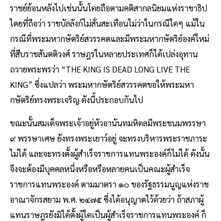
ราชย์ย้อนหลังไปเช่นนั้นโดยถือตามคติสากลนิยมแห่งราชาธิป
ไตยที่ถือว่า ราชบัลลังก์ไม่สั่นสะเทือนไม่ว่าในกรณีใดๆ แม้ใน
กรณีที่พระมหากษัตริย์สวรรคตและมีพระมหากษัตริย์องค์ใหม่
ที่สืบราชสันตติวงศ์ ราษฎรในหลายประเทศก็ได้เปล่งอุทาน
ถวายพระพรว่า “THE KING IS DEAD LONG LIVE THE
KING” ซึ่งแปลว่า พระมหากษัตริย์สวรรคตขอให้พระมหา
กษัตริย์ทรงพระเจริญ ดังนี้ประกอบกันไป
ขณะนั้นสมเด็จพระเจ้าอยู่หัวอานันทมหิดลมีพระชนมพรรษา
๙ พรรษาเศษ ยังทรงพระเยาว์อยู่ จะทรงบริหารพระราชภาระ
ไม่ได้ และจะทรงตั้งผู้สำเร็จราชการแทนพระองค์ก็ไม่ได้ ดังนั้น
จึงจะต้องมีบุคคลหนึ่งหรือหรือหลายคนเป็นคณะผู้สำเร็จ
ราชการแทนพระองค์ ตามมาตรา ๑๐ ของรัฐธรรมนูญแห่งราช
อาณาจักรสยาม พ.ศ. ๒๔๗๕ ซึ่งได้อนุญาตไว้ด้วยว่า ถ้าสภาผู้
แทนราษฎรยังมิได้ตั้งผู้ใดเป็นผู้สำเร็จราชการแทนพระองค์ ก็