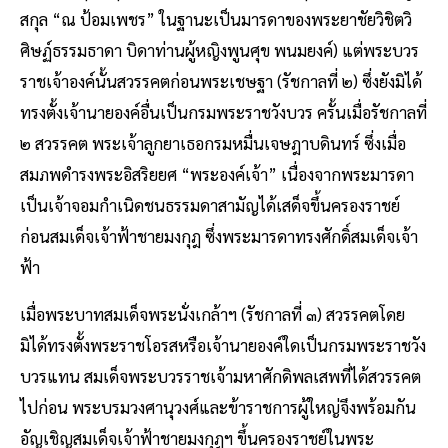
สกุล “ณ ป้อมเพชร” ในฐานะเป็นมารดาของพระยาชัยวิชิตวิ
ศิษฏ์ธรรมธาดา บิดาท่านผู้หญิงพูนศุข พนมยงค์) แต่พระบวร
ราชเจ้าองค์นั้นสวรรคตก่อนพระเชษฐา (รัชกาลที่ ๒) ซึ่งยังมิได้
ทรงตั้งเจ้านายองค์อื่นเป็นกรมพระราชวังบวร ครั้นเมื่อรัชกาลที่
๒ สวรรคต พระเจ้าลูกยาเธอกรมหมื่นเจษฎาบดินทร์ ซึ่งเมื่อ
สมภพดำรงพระอิสริยยศ “พระองค์เจ้า” เนื่องจากพระมารดา
เป็นเจ้าจอมกำเนิดชนธรรมดาสามัญได้เสด็จขึ้นครองราชย์
ก่อนสมเด็จเจ้าฟ้าชายมงกุฎ ซึ่งพระมารดาทรงศักดิ์สมเด็จเจ้า
ฟ้า
เมื่อพระบาทสมเด็จพระนั่งเกล้าฯ (รัชกาลที่ ๓) สวรรคตโดย
มิได้ทรงตั้งพระราชโอรสหรือเจ้านายองค์ใดเป็นกรมพระราชวัง
บวรแทน สมเด็จพระบวรราชเจ้ามหาศักดิพลเสพที่ได้สวรรคต
ไปก่อน พระบรมวงศานุวงศ์และข้าราชการผู้ใหญ่จึงพร้อมกัน
อัญเชิญสมเด็จเจ้าฟ้าชายมงกุฎฯ ขึ้นครองราชย์ในพระ