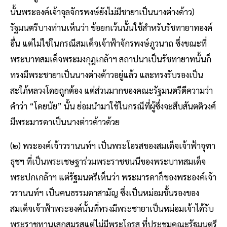
นั้นพระองค์เจ้าจุลจักรพงษ์ยังไม่มีชายาเป็นนางต่างด้าว)
รัฐมนตรีบางท่านเห็นว่า ข้อยกเว้นนั้นใช้สำหรับรัชทายาทองค์
อื่น แต่ไม่ใช่ในกรณีสมเด็จเจ้าฟ้าจักรพงษ์ภูวนาถ ซึ่งขณะที่
พระบาทสมเด็จพระมงกุฎเกล้าฯ สถาปนาเป็นรัชทายาทนั้นก็
ทรงมีพระชายาเป็นนางต่างด้าวอยู่แล้ว และทรงรับรองเป็น
สะใภ้หลวงโดยถูกต้อง แต่ส่วนมากของคณะรัฐมนตรีตีความว่า
คำว่า “โดยนัย” นั้น ย่อมนำมาใช้ในกรณีที่ผู้ซึ่งจะสืบสันตติวงศ์
มีพระมารดาเป็นนางต่าวด้าวด้วย
(๒) พระองค์เจ้าวรานนท์ฯ เป็นพระโอรสของสมเด็จเจ้าฟ้าจุฑา
ธุชฯ ที่เป็นพระเชษฐาร่วมพระราชชนนีของพระบาทสมเด็จ
พระปกเกล้าฯ แต่รัฐมนตรีเห็นว่า พระมารดาก็ของพระองค์เจ้า
วรานนท์ฯ เป็นคนธรรมดาสามัญ ซึ่งเป็นหม่อมชั้นรองของ
สมเด็จเจ้าฟ้าพระองค์นั้นที่ทรงมีพระชายาเป็นหม่อมเจ้าได้รับ
พระราชทานเสกสมรสแต่ไม่มีพระโอรส ที่ประชุมคณะรัฐมนตรี