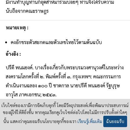
มีงานทำบุญท่านก็อุตส่าห์มาร่วมบ่อยๆ ท่านจึงได้รับความ
นับถือจากคณะราษฎร
หมายเหตุ :
คงอักขระตัวสะกดและตัวเลขไทยไว้ตามต้นฉบับ
อ้างอิง :
ปรีดี พนมยงค์. บางเรื่องเกี่ยวกับพระบรมวงศานุวงศ์ในระหว่าง
สงครามโลกครั้งที่ ๒. พิมพ์ครั้งที่ ๓. กรุงเทพฯ: คณะกรรมการ
ดำเนินงานฉลอง ๑๐๐ ปี ชาตกาล นายปรีดี พนมยงค์ รัฐบุรุษ
อาวุโส ภาคเอกชน; ๒๕๔๓.
เว็บไซต์ของเรามีการจัดเก็บคุกกี้ โดยมีวัตถุประสงค์เพื่อพัฒนาประสบการณ์
ของผู้ใช้ให้ดียิ่งขึ้น หากคุณเรียกดูเว็บไซต์ต่อไปโดยไม่มีการปรับตั้งค่าใดๆ
นั้น แสดงว่าคุณยอมรับนโยบายคุกกี้ของเรา
เรียนรู้เพิ่มเติม
ฉันยอมรับ
บทความ