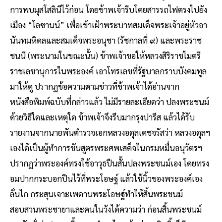
การพบมุสโสลินีไว้ก่อน โดยข้าพเจ้ารีบโดยสารรถไฟตรงไปยัง
เมือง “โลซานน์” เพื่อเข้าเฝ้าพระบาทสมเด็จพระเจ้าอยู่หัวอา
นันทมหิดลและสมเด็จพระอนุชา (รัชกาลที่ ๙) และพระราช
ชนนี (พระนามในขณะนั้น) ข้าพเจ้าขอให้หลวงสิริราชไมตรี
ราชเลขานุการในพระองค์ เอาโทรเลขที่รัฐบาลกราบบังคมทูล
มาให้ดู ปรากฏข้อความตามข่าวที่ข้าพเจ้าได้อ่านจาก
หนังสือพิมพ์ฉบับที่กล่าวแล้ว ไม่มีรายละเอียดว่า ปลงพระชนม์
ด้วยวิธีใดและเหตุใด ข้าพเจ้าจึงรีบมากรุงปารีส แล้วได้รับ
รายงานจากนายพันตำรวจเอกหลวงอดุลเดชจรัสว่า หลวงอดุลฯ
เองได้เป็นผู้ทำการชันสูตรพระศพเสด็จในกรมหมื่นอนุวัตรฯ
ปรากฏว่าพระองค์ทรงใช้อาวุธปืนสั้นปลงพระชนม์เอง โดยทรง
อมปากกระบอกปืนไว้ที่พระโอษฐ์ แล้วใช้นิ้วของพระองค์เอง
ลั่นไก กระสุนเจาะเพดานพระโอษฐ์ทำให้สิ้นพระชนม์
สอบสวนพระชายาและคนในวังได้ความว่า ก่อนสิ้นพระชนม์