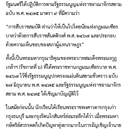
รัฐมนตรีได้ปฏิบัติการตามรัฐธรรมนูญแห่งราชอาณาจักรสยาม
ฉบับ พ.ศ. ๒๔๗๕ มาตรา ๙ ที่มีความว่า
“การสืบราชสมบัติ ท่านว่าให้เป็นไปโดยนัยแห่งกฎมณเฑียร
บาลว่าด้วยการสืบราชสันตติวงศ์ พ.ศ. ๒๔๖๗ และประกอบ
ด้วยความเห็นชอบของสภาผู้แทนราษฎร”
ทั้งนี้เป็นพระมหากรุณาธิคุณของพระบาทสมเด็จพระมงกุฎ
เกล้าฯ (รัชกาลที่ ๖) ที่ได้พระราชทานกฎมณเฑียรบาล พ.ศ.
๒๔๖๗ ไว้ซึ่งรัฐธรรมนูญปกครองแผ่นดินสยามชั่วคราว ฉบับ
๒๗ มิถุนายน พ.ศ. ๒๔๗๕ และรัฐธรรมนูญแห่งราชอาณาจักร
สยาม พ.ศ. ๒๔๗๕ ได้เชิญมาบัญญัติไว้
ในสมัยก่อนนั้น นักเรียนได้เรียนพระราชพงศาวดารกรุงเก่า
กรุงธนบุรี และกรุงรัตนโกสินทร์ย่อมระลึกได้ว่า เมื่อพระมหา
กษัตริย์สวรรคตก็เกิดปัญหายุ่งยากมากในการอัญเชิญเจ้านาย