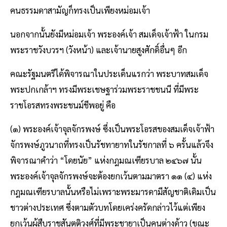
คนธรรมดาสามัญก็ทรงเป็นเพียงหม่อมเจ้า
นอกจากนั้นยังมีหม่อมเจ้า พระองค์เจ้า สมเด็จเจ้าฟ้า ในกรม
พระราชวังบวรฯ (วังหน้า) และเจ้านายสูงศักดิ์อื่นๆ อีก
คณะรัฐมนตรีได้พิจารณาในประเด็นแรกว่า พระบาทสมเด็จ
พระปกเกล้าฯ ทรงมีพระเชษฐาร่วมพระราชชนนี ที่มีพระ
ราชโอรสทรงพระชนม์ชีพอยู่ คือ
(๑) พระองค์เจ้าจุลจักรพงษ์ ซึ่งเป็นพระโอรสของสมเด็จเจ้าฟ้า
จักรพงษ์ภูวนาถที่ทรงเป็นรัชทายาทในรัชกาลที่ ๖ ครั้นแล้วจึง
พิจารณาคำว่า “โดยนัย” แห่งกฎมณเฑียรบาล ๒๔๖๗ นั้น
พระองค์เจ้าจุลจักรพงษ์จะต้องยกเว้นตามมาตรา ๑๑ (๔) แห่ง
กฎมณเฑียรบาลนั้นหรือไม่เพราะพระมารดามีสัญชาติเดิมเป็น
ชาวต่างประเทศ ซึ่งตามตัวบทโดยเคร่งครัดกล่าวไว้แต่เพียง
ยกเว้นผู้สืบราชสันตติวงศ์ที่มีพระชายาเป็นคนต่างด้าว (ขณะ