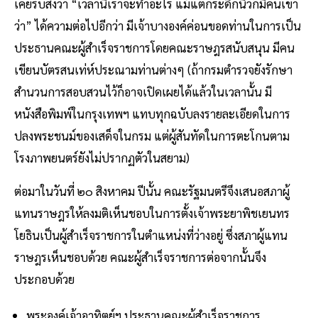
เคยรับสั่งว่า “เวลานี้เราจะทำอะไร แม้แต่กระดิกนิ้วก็มีคนเขา
ว่า” ได้ความต่อไปอีกว่า มีเจ้าบางองค์ค่อนขอดท่านในการเป็น
ประธานคณะผู้สำเร็จราชการโดยคณะราษฎรสนับสนุน มีคน
เขียนบัตรสนเท่ห์ประณามท่านต่างๆ (ถ้ากรมตำรวจยังรักษา
สำนวนการสอบสวนไว้ก็อาจเปิดเผยได้แล้วในเวลานั้น มี
หนังสือพิมพ์ในกรุงเทพฯ แทบทุกฉบับลงรายละเอียดในการ
ปลงพระชนม์ของเสด็จในกรม แต่ผู้สันทัดในการตะโกนตาม
โรงภาพยนตร์ยังไม่ปรากฏตัวในสยาม)
ต่อมาในวันที่ ๒๐ สิงหาคม ปีนั้น คณะรัฐมนตรีจึงเสนอสภาผู้
แทนราษฎรให้ลงมติเห็นชอบในการตั้งเจ้าพระยาพิชเยนทร
โยธินเป็นผู้สำเร็จราชการในตำแหน่งที่ว่างอยู่ ซึ่งสภาผู้แทน
ราษฎรเห็นชอบด้วย คณะผู้สำเร็จราชการต่อจากนั้นจึง
ประกอบด้วย
พระองค์เจ้าอาทิตย์ฯ ประธานคณะผู้สำเร็จราชการ