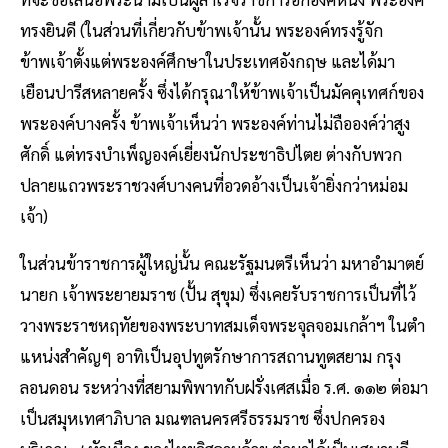
ทรงยินดี (ในส่วนที่เกี่ยวกับข้าพเจ้านั้น พระองค์ทรงรู้จัก
ข้าพเจ้าตั้งแต่พระองค์ศึกษาในประเทศอังกฤษ และได้มา
เยือนปารีสหลายครั้ง ซึ่งได้กรุณาให้ข้าพเจ้าเป็นมัคคุเทศก์ของ
พระองค์บางครั้ง ข้าพเจ้าเห็นว่า พระองค์ท่านไม่ถือองค์ว่าสูง
ศักดิ์ แต่ทรงบำเพ็ญองค์เยี่ยงนักประชาธิปไตย ต่างกับพวก
ปลายแถวพระราชวงศ์บางคนที่อวดอ้างเป็นเจ้ายิ่งกว่าหม่อม
เจ้า)
ในส่วนข้าราชการผู้ใหญ่นั้น คณะรัฐมนตรีเห็นว่า มหาอำมาตย์
นายก เจ้าพระยายมราช (ปั้น สุขุม) ซึ่งเคยรับราชการเป็นที่ไว้
วางพระราชหฤทัยของพระบาทสมเด็จพระจุลจอมเกล้าฯ ในตำ
แหน่งสำคัญๆ อาทิเป็นอุปทูตรักษาการสถานทูตสยาม กรุง
ลอนดอน ระหว่างที่สยามพิพาทกับฝรั่งเศสเมื่อ ร.ศ. ๑๑๒ ต่อมา
เป็นสมุหเทศาภิบาล มณฑลนครศรีธรรมราช ซึ่งปกครอง