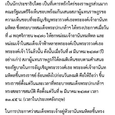
เป็นนักประชาธิปไตย เป็นที่เคารพรักใคร่ของราษฎรส่วนมาก
คณะรัฐมนตรีจึงเห็นชอบพร้อมกันเสนอสภาผู้แทนราษฎรขอ
ความเห็นชอบที่จะอัญเชิญพระวรวงศ์เธอพระองค์เจ้าอานันท
มหิดล ซึ่งพระบาทสมเด็จพระปกเกล้าฯ ได้ทรงประกาศเมื่อวัน
ที่ ๘ พฤศจิกายน ๒๔๗๐ ให้ยกหม่อมเจ้าอานันทมหิดล และ
หม่อมเจ้าในสมเด็จเจ้าฟ้าหลายพระองค์เป็นพระวรวงศ์เธอ
พระองค์เจ้า ไว้แล้วนั้น ดังนั้นเมื่อวันที่ ๗ มีนาคม ๒๔๗๗ (ปี
อย่างเก่า) สภาผู้แทนราษฎรก็ได้ลงมติเห็นชอบตามคำเสนอ
ของรัฐบาลในการอัญเชิญพระวรวงศ์เธอ พระองค์เจ้าอานันท
มหิดลขึ้นทรงราชย์ ย้อนหลังไปก่อนวันลงมติ คือให้ถือว่า ขึ้น
ทรงราชย์ตั้งแต่วันและเวลาที่พระบาทสมเด็จพระปกเกล้าฯ
ทรงสละราชสมบัติ คือตั้งแต่วันที่ ๒ มีนาคม ๒๔๗๗ เวลา
๑๓.๔๕ น. (เวลาในประเทศอังกฤษ)
ในการประกาศว่าสมเด็จพระเจ้าอยู่หัวอานันทมหิดลขึ้นทรง