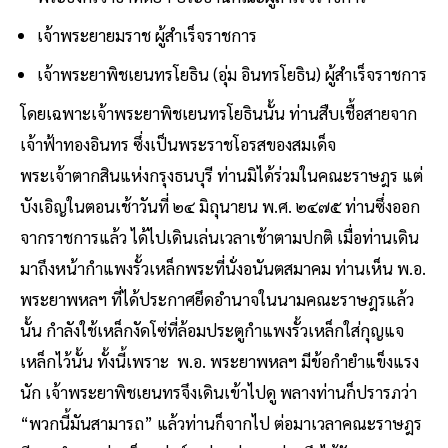
เจ้าพระยายมราช ผู้สำเร็จราชการ
เจ้าพระยาพิชเยนทรโยธิน (อุ่ม อินทรโยธิน) ผู้สำเร็จราชการ
โดยเฉพาะเจ้าพระยาพิชเยนทรโยธินนั้น ท่านสืบเชื้อสายจาก
เจ้าฟ้าทองอินทร ซึ่งเป็นพระราชโอรสของสมเด็จ
พระเจ้าตากสินแห่งกรุงธนบุรี ท่านมิได้ร่วมในคณะราษฎร แต่
บังเอิญในตอนเช้าวันที่ ๒๔ มิถุนายน พ.ศ. ๒๔๗๕ ท่านซึ่งออก
จากราชการแล้ว ได้ไปเดินเล่นเวลาเช้าตามปกติ เมื่อท่านเดิน
มาถึงหน้ากำแพงรั้วเหล็กพระที่นั่งอนันตสมาคม ท่านเห็น พ.อ.
พระยาพหลฯ ที่ได้ประกาศยึดอำนาจในนามคณะราษฎรแล้ว
นั้น กำลังใช้เหล็กงัดโซ่ที่ล้อมประตูกำแพงรั้วเหล็กใส่กุญแจ
เหล็กไว้นั้น ทั้งนี้เพราะ พ.อ. พระยาพหลฯ มีข้อกำยำแข็งแรง
นัก เจ้าพระยาพิชเยนทรจึงเดินเข้าไปดู พลางท่านก็ปรารภว่า
“พวกนี้มันสามารถ” แล้วท่านก็จากไป ต่อมาเวลาคณะราษฎร