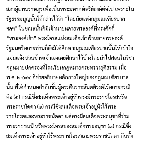
สภาผู้แทนราษฎรเพื่อเป็นพระมหากษัตริย์องค์ต่อไป เพราะใน
รัฐธรรมนูญนั้นได้กล่าวไว้ว่า “โดยนัยแห่งกฎมณเฑียรบาล
ฯลฯ” ในขณะนั้นก็มีเจ้านายหลายพระองค์ที่ทรงศักดิ์
“พระองค์เจ้า” พระโอรสแห่งสมเด็จเจ้าฟ้าหลายพระองค์
รัฐมนตรีหลายท่านก็ยังมิได้ศึกษากฎมณเฑียรบาลนั้นให้เข้าใจ
แจ่มแจ้ง ส่วนข้าพเจ้าเองเคยศึกษาไว้บ้างโดยนำไปสอนในวิชา
กฎหมายปกครองที่โรงเรียนกฎหมายกระทรวงยุติธรรม เมื่อ
พ.ศ. ๒๔๗๔ ก็ช่วยอธิบายหลักการใหญ่ของกฎมณเฑียรบาล
นั้น ที่ได้กำหนดลำดับชั้นผู้ควรสืบราชสันตติวงศ์ไว้หลายกรณี
คือ (๑) กรณีซึ่งสมเด็จพระเจ้าอยู่หัวทรงมีพระราชโอรสหรือ
พระราชนัดดา (๒) กรณีซึ่งสมเด็จพระเจ้าอยู่หัวไร้พระ
ราชโอรสและพระราชนัดดา แต่ทรงมีสมเด็จพระอนุชาที่ร่วม
พระราชชนนี หรือพระโอรสของสมเด็จพระอนุชา (๓) กรณีซึ่ง
สมเด็จพระเจ้าอยู่หัวไร้พระราชโอรสและพระราชนัดดา กับทั้ง