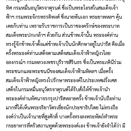
ทิศ กรมหมื่นอนุวัตรจาตุรนต์ ซึ่งเป็นพระโอรสในสมเด็จเจ้า
ฟ้าฯ กรมพระจักรพรรดิพงศ์ ซึ่งนายพันเอก พระยาพหลฯ คุ้น
เคยกับท่าน เพราะรับราชการเป็นราชองครักษ์ของพระบาท
สมเด็จพระปกเกล้าฯ ด้วยกัน ส่วนข้าพเจ้านั้น พระองค์ท่าน
ทรงรู้จักข้าพเจ้าตั้งแต่ข้าพเจ้าเป็นนักศึกษาอยู่ในปารีส คือเมื่อ
ครั้งพระองค์ท่านเสด็จตามเสด็จสมเด็จเจ้าฟ้าหญิงวไลย
อลงกรณ์ฯ กรมหลวงเพชรบุรีราชสิรินธร ซึ่งเป็นพระภคินีร่วม
พระชนกและพระชนนีของสมเด็จเจ้าฟ้ามหิดลฯ เมื่อครั้ง
สมเด็จเจ้าฟ้าหญิงทรงไปรักษาพระองค์ในประเทศฝรั่งเศส
เสด็จในกรมหมื่นอนุวัตรจาตุรนต์ได้รับสั่งให้ข้าพเจ้านำ
พระองค์ท่านทัศนาจรกรุงปารีสหลายครั้ง ข้าพเจ้านับถือท่าน
มากที่ได้เห็นพระจริยาวัตรเยี่ยงนักประชาธิปไตย ไม่ทรงถือ
องค์ว่าเป็นเจ้านายที่สูงศักดิ์ บางครั้งทรงลงพระหัตถ์ทำพระ
กระยาหารที่ครัวสถานทูตด้วยพระองค์เอง ข้าพเจ้ายังจำได้ว่า มี