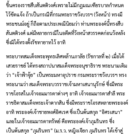
ขึ้นครองราชสืบสันตติวงศ์เพราะไม่มีกฎมณเฑียรบาลกำหนด
ไว้ชัดแจ้ง ถ้าเป็นกรณีที่กรมพระราชวังบวรฯ (วังหน้า) ทรงมี
พระชนม์อยู่ ก็ถือตามประเพณีนิยมว่า ท่านพระองค์นี้ทรงสืบ
สันตติวงศ์ แต่มีหลายกรณีในอดีตที่วังหน้าสวรรคตก่อนวังหลัง
ซึ่งมิได้ทรงตั้งรัชทายาทไว้ อาทิ
พระบาทสมเด็จพระพุทธเลิศหล้านภาลัย (รัชกาลที่ ๒) เมื่อได้
เสวยราชย์ ได้ทรงสถาปนาสมเด็จพระอนุชาธิราช พระนามเดิม
ว่า “เจ้าฟ้าจุ้ย” เป็นพระมหาอุปราช กรมพระราชวังบวรฯ ทรง
พระนามว่า สมเด็จพระบวรราชเจ้ามหาเสนานุรักษ์ ซึ่งมีพระ
ราชโอรสในเจ้าจอมมารดาต่างๆ อาทิ เจ้าจอมมารดาสำลี พระ
ราชธิดาสมเด็จพระเจ้าตากสิน ซึ่งมีพระราชโอรสหลายพระองค์
อาทิ พระองค์เจ้าชายพงศ์อิศเรศ ซึ่งเป็นต้นสกุล “อิศรเสนา”
และในเจ้าจอมมารดาทรัพย์ คือพระองค์เจ้าภุมรินทร ซึ่ง
เป็นต้นสกุล “ภุมรินทร” (ม.ร.ว. หญิงเจียก ภุมรินทร ได้เข้าสู่