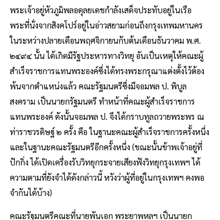
พระเจ้าอยู่หัวภูมิพลอดุลยเดชกำลังเสด็จประทับอยู่ในเรือ
พระที่นั่งจากสิงคโปร์อยู่ในอ่าวสยามก่อนถึงกรุงเทพมหานคร
ในระหว่างปลายเดือนพฤศจิกายนกับต้นเดือนธันวาคม พ.ศ.
๒๔๙๔ นั้น ได้เกิดมีรัฐประหารทางวิทยุ อันเป็นเหตุให้คณะผู้
สำเร็จราชการแทนพระองค์ซึ่งได้ทรงพระกรุณาแต่งตั้งไว้ต้อง
พ้นจากตำแหน่งแล้ว คณะรัฐมนตรีซึ่งมีจอมพล ป. พิบูล
สงคราม เป็นนายกรัฐมนตรี ทำหน้าที่คณะผู้สำเร็จราชการ
แทนพระองค์ ดังนั้นจอมพล ป. จึงได้กราบทูลถวายพระพร ณ
ท่าราชวรดิษฐ์ ๒ ครั้ง คือ ในฐานะคณะผู้สำเร็จราชการครั้งหนึ่ง
และในฐานะคณะรัฐมนตรีอีกครั้งหนึ่ง (ขณะนั้นข้าพเจ้าอยู่ที่
ปักกิ่ง ได้เปิดเครื่องรับวิทยุกระจายเสียงฟังวิทยุกรุงเทพฯ ได้
ความตามที่ยังจำได้ดังกล่าวนี้ หวังว่าผู้ที่อยู่ในกรุงเทพฯ คงพอ
จำกันได้บ้าง)
คณะรัฐมนตรีคณะที่นายพันเอก พระยาพหลฯ เป็นนายก