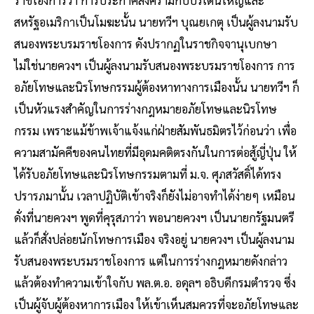
สหรัฐอเมริกาเป็นโมฆะนั้น นายทวีฯ บุณยเกตุ เป็นผู้ลงนามรับ
สนองพระบรมราชโองการ ดังปรากฏในราชกิจจานุเบกษา
ไม่ใช่นายควงฯ เป็นผู้ลงนามรับสนองพระบรมราชโองการ การ
อภัยโทษและนิรโทษกรรมผู้ต้องหาทางการเมืองนั้น นายทวีฯ ก็
เป็นหัวแรงสำคัญในการร่างกฎหมายอภัยโทษและนิรโทษ
กรรม เพราะแม้ข้าพเจ้าแจ้งแก่ฝ่ายสัมพันธมิตรไว้ก่อนว่า เพื่อ
ความสามัคคีของคนไทยที่มีอุดมคติตรงกันในการต่อสู้ญี่ปุ่น ให้
ได้รับอภัยโทษและนิรโทษกรรมตามที่ ม.จ. ศุภสวัสดิ์ได้ทรง
ปรารภมานั้น เวลาปฏิบัติเข้าจริงก็ยังไม่อาจทำได้ง่ายๆ เหมือน
ดั่งที่นายควงฯ พูดที่คุรุสภาว่า พอนายควงฯ เป็นนายกรัฐมนตรี
แล้วก็สั่งปล่อยนักโทษการเมือง จริงอยู่ นายควงฯ เป็นผู้ลงนาม
รับสนองพระบรมราชโองการ แต่ในการร่างกฎหมายดังกล่าว
แล้วต้องทำความเข้าใจกับ พล.ต.อ. อดุลฯ อธิบดีกรมตำรวจ ซึ่ง
เป็นผู้จับผู้ต้องหาการเมือง ให้เข้าเห็นสมควรที่จะอภัยโทษและ