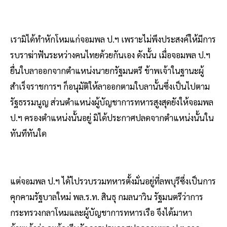
เรามิได้ทำหักโหมแก่จอมพล ป.ฯ เพราะไม่พึงประสงค์ให้มีการ
รบราฆ่าฟันระหว่างคนไทยด้วยกันเอง ดังนั้น เมื่อจอมพล ป.ฯ
ยื่นใบลาออกจากตำแหน่งนายกรัฐมนตรี ข้าพเจ้าในฐานะผู้
สำเร็จราชการฯ ก็อนุมัติให้ลาออกตามใบลานั้นซึ่งเป็นไปตาม
รัฐธรรมนูญ ส่วนตำแหน่งผู้บัญชาการทหารสูงสุดยังให้จอมพล
ป.ฯ ครองตำแหน่งนั้นอยู่ มิได้ประกาศปลดจากตำแหน่งนั้นใน
ทันทีทันใด
แต่จอมพล ป.ฯ ได้ไปรวบรวมทหารตั้งมั่นอยู่ที่ลพบุรีซึ่งเป็นการ
คุกคามรัฐบาลใหม่ พล.ร.ท. สินธุ กมลนาวิน รัฐมนตรีว่าการ
กระทรวงกลาโหมและผู้บัญชาการทหารเรือ จึงได้มาหา