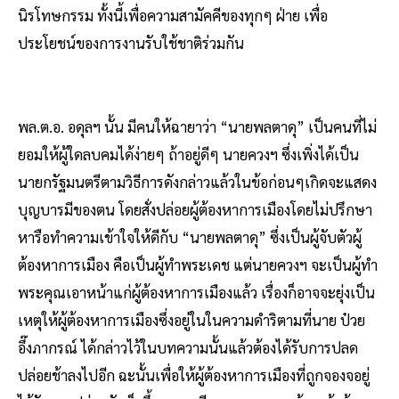
นิรโทษกรรม ทั้งนี้เพื่อความสามัคคีของทุกๆ ฝ่าย เพื่อ
ประโยชน์ของการงานรับใช้ชาติร่วมกัน
พล.ต.อ. อดุลฯ นั้น มีคนให้ฉายาว่า “นายพลตาดุ” เป็นคนที่ไม่
ยอมให้ผู้ใดลบคมได้ง่ายๆ ถ้าอยู่ดีๆ นายควงฯ ซึ่งเพิ่งได้เป็น
นายกรัฐมนตรีตามวิธีการดังกล่าวแล้วในข้อก่อนๆเกิดจะแสดง
บุญบารมีของตน โดยสั่งปล่อยผู้ต้องหาการเมืองโดยไม่ปรึกษา
หารือทำความเข้าใจให้ดีกับ “นายพลตาดุ” ซึ่งเป็นผู้จับตัวผู้
ต้องหาการเมือง คือเป็นผู้ทำพระเดช แต่นายควงฯ จะเป็นผู้ทำ
พระคุณเอาหน้าแก่ผู้ต้องหาการเมืองแล้ว เรื่องก็อาจจะยุ่งเป็น
เหตุให้ผู้ต้องหาการเมืองซึ่งอยู่ในในความดำริตามที่นาย ป๋วย
อึ๊งภากรณ์ ได้กล่าวไว้ในบทความนั้นแล้วต้องได้รับการปลด
ปล่อยช้าลงไปอีก ฉะนั้นเพื่อให้ผู้ต้องหาการเมืองที่ถูกจองจอยู่