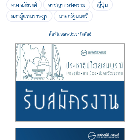
ควง อภัยวงศ์
อาชญากรสงคราม
ญี่ปุ่น
สภาผู้แทนราษฎร
นายกรัฐมนตรี
พื้นที่โฆษณา/ประชาสัมพันธ์