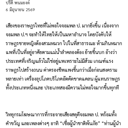
ปรีดี พนมยงค์
6
มิถุนายน
2569
เสียงของราษฎรไทยที่ไม่พอใจจอมพล ป. มากยิ่งขึ้น เนื่องจาก
จอมพล ป.ฯ จะทำให้ไทยให้เป็นมหาอำนาจ โดยบังคับให้
ราษฎรชายหญิงต้องสวมหมวก ไปในที่สาธารณะ ห้ามกินหมาก
แพที่เป็นที่อยู่อาศัยตามแม่น้ำลำคลองต้อง ย้ายขึ้นบก อ้างว่า
ประเทศที่เจริญแล้วไม่ใช่อยู่แพเพราะไม่มีส้วม เกณฑ์แรง
ราษฎรไปสร้างถนน ค่าครองชีพแพงขึ้นกว่าเมื่อก่อนสงคราม
หลายเท่า เครื่องอุปโภคบริโภคอัตคัดขาดแคลน ผู้แทนราษฎร
ทั้งประเภทหนึ่งและ ประเภทสองมีความไม่พอใจมากขึ้นทุกที
วิทยุกรมโฆษณาการที่กระจายเสียงสดุดีจอมพล ป. พร้อมทั้ง
คำขวัญ และเพลงต่างๆ อาทิ “เชื่อผู้นำชาติพ้นภัย” “ท่านผู้นำ