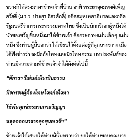
ขวางก็ได้ตรงมาหาข้าพเจ้าที่บ้าน อาทิ พระยาอุดมพงศ์เพ็ญ
สวัสดิ์ (ม.ร.ว. ประยูร อิสรศักดิ์) อดีตสมุหเทศาภิบาลและอดีต
รัฐมนตรีว่าการกระทรวงมหาดไทย ซึ่งเป็นนักกวีเอกผู้หนึ่งได้
นำของขวัญชิ้นหนึ่งมาให้ข้าพเจ้า คือกระดาษแผ่นเล็กๆ แผ่น
หนึ่ง ซึ่งท่านผู้นี้บอกว่า ได้เขียนไว้ตั้งแต่อยู่ที่คุกบางขวาง เมื่อ
ได้ฟังข่าวว่า จะมีอภัยโทษและนิรโทษกรรม บทประพันธ์ของ
ท่านมีความตามที่ข้าพเจ้าจำได้ดังต่อไปนี้
“สักรวา รีเย่นต์เห็นเป็นธรรม
นิรกรรมผู้ต้องโทษโจทก์เท็จหา
ให้พ้นทุกข์ทรมานกายวิญญา
หลุดออกมาจากคุกขุมอเวจีฯ”
ข้าพเจ้าได้เสนอให้ท่านผู้นั้นทราบว่า ขอให้ท่านขอบคุณนาย