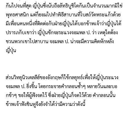
กันไปจนที่สุด ญี่ปุ่นซึ่งนับถือลัทธิบูชิโดกันเป็นจำนวนมากมิใช่
พุทธศาสนิก แต่ก็ยอมไปทำพิธีสาบานที่โบสถ์วัดพระแก้วด้วย
มีเพื่อนคนหนึ่งที่ติดต่อกับฝ่ายญี่ปุ่นได้บอกข้าพเจ้าว่าญี่ปุ่นได้
ปรารภกับเขาว่า ญี่ปุ่นชักจะระแวงจอมพล ป. ว่า เหตุใดต้อง
ชวนพวกเขาไปสาบาน จอมพล ป. น่าจะมีความคิดหักหลัง
ญี่ปุ่น
ส่วนวิทยุนิวเดลลีฮ์ของอังกฤษก็ใช้กลยุทธ์เพื่อให้ญี่ปุ่นระแวง
จอมพล ป. ยิ่งขึ้น โดยกระจายคำกลอนซ้ำๆ หลายวันและบอ
กช้าๆ ขอให้ผู้ฟังจดไว้ ซึ่งฝ่ายญี่ปุ่นก็จดไว้ด้วย คำกลอนนั้น
ข้าพเจ้าฟังชินหูจึงยังจำได้ว่ามีความว่าดังนี้