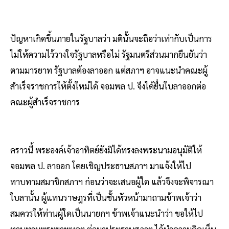
ปัญหาเกิดขึ้นภายในรัฐบาลว่า มตินั้นจะถือว่าเท่ากับเป็นการ
ไม่ให้ความไว้วางใจรัฐบาลหรือไม่ รัฐมนตรีส่วนมากยืนยันว่า
ตามมารยาท รัฐบาลต้องลาออก แต่สภาฯ อาจแนะนำคณะผู้
สำเร็จราชการให้ตั้งใหม่ได้ จอมพล ป. จึงได้ยื่นใบลาออกต่อ
คณะผู้สำเร็จราชการ
คราวนี้ พระองค์เจ้าอาทิตย์ยังมิได้ทรงลงพระนามอนุมัติให้
จอมพล ป. ลาออก โดยเชิญประธานสภาฯ มาแจ้งให้ไป
ทาบทามสมาชิกสภาฯ ก่อนว่าจะเสนอผู้ใด แล้วจึงจะพิจารณา
ใบลานั้น ผู้แทนราษฎรที่เป็นชั้นหัวหน้ามาถามข้าพเจ้าว่า
สมควรให้ท่านผู้ใดเป็นนายกฯ ข้าพเจ้าแนะนำว่า ขอให้ไป
ทาบทามพระยาพหลฯ ต่อมาประธานสภาฯ ได้นำความคิดเห็น