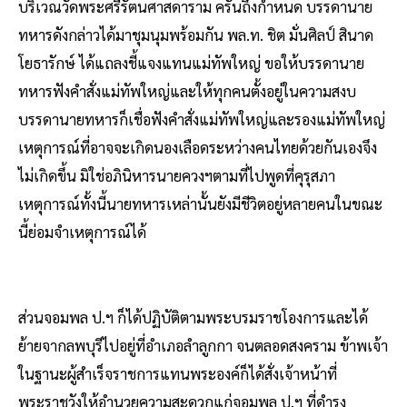
บริเวณวัดพระศรีรัตนศาสดาราม ครั้นถึงกำหนด บรรดานาย
ทหารดังกล่าวได้มาชุมนุมพร้อมกัน พล.ท. ชิต มั่นศิลป์ สินาด
โยธารักษ์ ได้แถลงชี้แจงแทนแม่ทัพใหญ่ ขอให้บรรดานาย
ทหารฟังคำสั่งแม่ทัพใหญ่และให้ทุกคนตั้งอยู่ในความสงบ
บรรดานายทหารก็เชื่อฟังคำสั่งแม่ทัพใหญ่และรองแม่ทัพใหญ่
เหตุการณ์ที่อาจจะเกิดนองเลือดระหว่างคนไทยด้วยกันเองจึง
ไม่เกิดขึ้น มิใช่อภินิหารนายควงฯตามที่ไปพูดที่คุรุสภา
เหตุการณ์ทั้งนี้นายทหารเหล่านั้นยังมีชีวิตอยู่หลายคนในขณะ
นี้ย่อมจำเหตุการณ์ได้
ส่วนจอมพล ป.ฯ ก็ได้ปฏิบัติตามพระบรมราชโองการและได้
ย้ายจากลพบุรีไปอยู่ที่อำเภอลำลูกกา จนตลอดสงคราม ข้าพเจ้า
ในฐานะผู้สำเร็จราชการแทนพระองค์ก็ได้สั่งเจ้าหน้าที่
พระราชวังให้อำนวยความสะดวกแก่จอมพล ป.ฯ ที่ดำรง