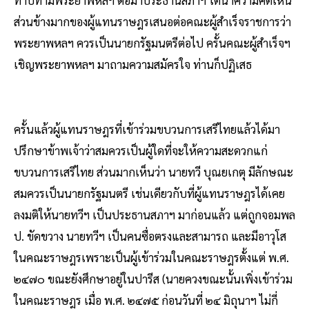
ส่วนข้างมากของผู้แทนราษฎรเสนอต่อคณะผู้สำเร็จราชการว่า
พระยาพหลฯ ควรเป็นนายกรัฐมนตรีต่อไป ครั้นคณะผู้สำเร็จฯ
เชิญพระยาพหลฯ มาถามความสมัครใจ ท่านก็ปฏิเสธ
ครั้นแล้วผู้แทนราษฎรที่เข้าร่วมขบวนการเสรีไทยแล้วได้มา
ปรึกษาข้าพเจ้าว่าสมควรเป็นผู้ใดที่จะให้ความสะดวกแก่
ขบวนการเสรีไทย ส่วนมากเห็นว่า นายทวี บุณยเกตุ มีลักษณะ
สมควรเป็นนายกรัฐมนตรี เช่นเดียวกับที่ผู้แทนราษฎรได้เคย
ลงมติให้นายทวีฯ เป็นประธานสภาฯ มาก่อนแล้ว แต่ถูกจอมพล
ป. ขัดขวาง นายทวีฯ เป็นคนซื่อตรงและสามารถ และมีอาวุโส
ในคณะราษฎรเพราะเป็นผู้เข้าร่วมในคณะราษฎรตั้งแต่ พ.ศ.
๒๔๗๐ ขณะยังศึกษาอยู่ในปารีส (นายควงขณะนั้นเพิ่งเข้าร่วม
ในคณะราษฎร เมื่อ พ.ศ. ๒๔๗๕ ก่อนวันที่ ๒๔ มิถุนาฯ ไม่กี่