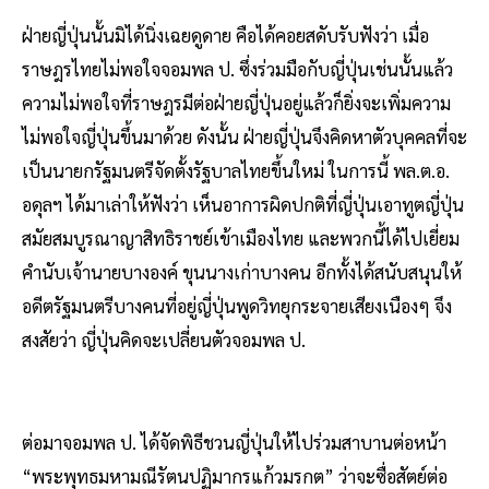
ฝ่ายญี่ปุ่นนั้นมิได้นิ่งเฉยดูดาย คือได้คอยสดับรับฟังว่า เมื่อ
ราษฎรไทยไม่พอใจจอมพล ป. ซึ่งร่วมมือกับญี่ปุ่นเช่นนั้นแล้ว
ความไม่พอใจที่ราษฎรมีต่อฝ่ายญี่ปุ่นอยู่แล้วก็ยิ่งจะเพิ่มความ
ไม่พอใจญี่ปุ่นขึ้นมาด้วย ดังนั้น ฝ่ายญี่ปุ่นจึงคิดหาตัวบุคคลที่จะ
เป็นนายกรัฐมนตรีจัดตั้งรัฐบาลไทยขึ้นใหม่ ในการนี้ พล.ต.อ.
อดุลฯ ได้มาเล่าให้ฟังว่า เห็นอาการผิดปกติที่ญี่ปุ่นเอาทูตญี่ปุ่น
สมัยสมบูรณาญาสิทธิราชย์เข้าเมืองไทย และพวกนี้ได้ไปเยี่ยม
คำนับเจ้านายบางองค์ ขุนนางเก่าบางคน อีกทั้งได้สนับสนุนให้
อดีตรัฐมนตรีบางคนที่อยู่ญี่ปุ่นพูดวิทยุกระจายเสียงเนืองๆ จึง
สงสัยว่า ญี่ปุ่นคิดจะเปลี่ยนตัวจอมพล ป.
ต่อมาจอมพล ป. ได้จัดพิธีชวนญี่ปุ่นให้ไปร่วมสาบานต่อหน้า
“พระพุทธมหามณีรัตนปฏิมากรแก้วมรกต” ว่าจะซื่อสัตย์ต่อ