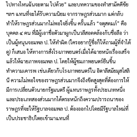
ไปทางไหนฉันจะตาม ไปด้วย” และบทความของทำสามัคคีชัย
ฯลฯ แทนที่จะได้รับความนิยม จากราษฎรส่วนมาก แต่กลับ
ทำให้ราษฎรส่วนมากไม่พอใจยิ่งขึ้น ครั้นแล้ว “จตุสดมภ์” คือ
บุคคล ๔ คน ที่มีผู้เอาชื่อตัวมาผูกเป็นวลีสอดคล้องกับชื่อลือ ว่า
เป็นผู้หนุนจอมพล ป. ให้ทำผิด (ใครอยากรู้ชื่อก็ให้ถามผู้ที่จำได้
ดู) ก็เสนอ ให้ทางการสั่งโรงภาพยนตร์เมื่อได้ฉายหนังเรื่องเสร็จ
แล้วให้ฉายภาพจอมพล ป. โดยให้ผู้ชมภาพยนตร์ยืนขึ้น
ทำความเคารพ เช่นเดียวกับโรงภาพยนตร์ใน อิตาลีสมัยมุสโสลิ
นี ความไม่พอใจของราษฎรส่วนมากจึงถึงขีดสูงสุดที่ต้องการให้
มีการเปลี่ยนตัวนายกรัฐมนตรี ผู้แทนราษฎรทั้งประเภทหนึ่ง
และประเภทสองส่วนมากได้ตระหนักถึงความปรารถนาของ
ราษฎรที่จะให้รัฐบาลจอมพล ป. ต้องออกไปโดยมีรัฐบาลใหม่ที่
เป็นประชาธิปไตยเข้ามาแทนที่