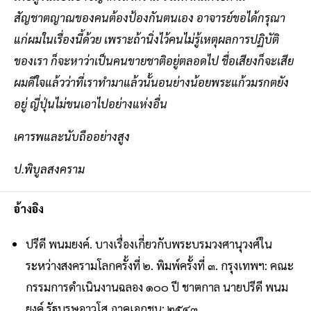
สัญชาตญาณของคนต้องป้องกันตนเอง อาจารย์ขอได้กรุณา
แก่ผมในเรื่องนี้ด้วย เพราะถ้านิ่งไว้คนไม่รู้เหตุผลการปฏิบัติ
ของเรา ก็จะหาว่าเป็นคนขายชาติอยู่ตลอดไป ชื่อเสียงก็จะเสีย
ผมดีใจแล้วว่าที่เราทำมาแล้วนั้นอนย่างน้อยพระแก้วมรกตยัง
อยู่ ญี่ปุ่นไม่ขนเอาไปอย่างแห่งอื่น
เคารพและนับถืออย่างสูง
ป.พิบูลสงคราม
อ้างอิง
ปรีดี พนมยงค์. บางเรื่องเกี่ยวกับพระบรมวงศานุวงศ์ใน
ระหว่างสงครามโลกครั้งที่ ๒. พิมพ์ครั้งที่ ๓. กรุงเทพฯ: คณะ
กรรมการดำเนินงานฉลอง ๑๐๐ ปี ชาตกาล นายปรีดี พนม
ยงค์ รัฐบุรุษอาวุโส ภาคเอกชน; ๒๕๔๓.