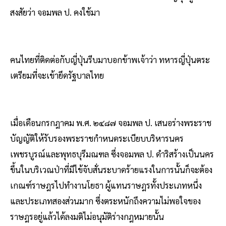
สงสัยว่า จอมพล ป. คงใช้มา
คนไทยที่ติดต่อกับญี่ปุ่นรีบมาบอกข้าพเจ้าว่า ทหารญี่ปุ่นตระ
เตรียมที่จะเข้ายึดรัฐบาลไทย
เมื่อเดือนกรกฎาคม พ.ศ. ๒๔๘๗ จอมพล ป. เสนอร่างพระราช
บัญญัติให้รับรองพระราชกำหนดระเบียบบริหารนคร
เพชรบูรณ์และพุทธบุรีมณฑล ซึ่งจอมพล ป. ดำริสร้างเป็นนคร
ขึ้นในบริเวณป่าที่มีไข้จับสั่นระบาดร้ายแรงในการนั้นก็จะต้อง
เกณฑ์ราษฎรไปทำงานโยธา ผู้แทนราษฎรทั้งประเภทหนึ่ง
และประเภทสองส่วนมาก ซึ่งตระหนักถึงความไม่พอใจของ
ราษฎรอยู่แล้วได้ลงมติไม่อนุมัติร่างกฎหมายนั้น