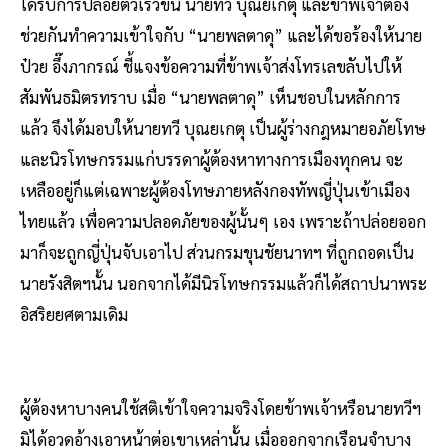
ได้รับการปล่อยตัวเร็วขึ้น นายทวี บุณยเกตุ และข้าพเจ้าต้อง
ช่วยกันทำความเข้าใจกับ “นายพลตาดุ” และได้ขอร้องให้นาย
ป๋วย อึ๊งภากรณ์ ชี้แจงข้อความที่ข้าพเจ้าส่งโทรเลขลับไปให้
สัมพันธมิตรทราบ เมื่อ “นายพลตาดุ” เห็นชอบในหลักการ
แล้ว จึงได้มอบให้นายทวี บุณยเกตุ เป็นผู้ร่างกฎหมายอภัยโทษ
และนิรโทษกรรมแก่บรรดาผู้ต้องหาทางการเมืองทุกคน จะ
เหลืออยู่ก็แต่เฉพาะผู้ต้องโทษภายหลังกองทัพญี่ปุ่นเข้าเมือง
ไทยแล้ว เพื่อความปลอดภัยของผู้นั้นๆ เอง เพราะถ้าปล่อยออก
มาก็จะถูกญี่ปุ่นจับเอาไป ส่วนกรมขุนชัยนาทฯ ที่ถูกถอดเป็น
นายรังสิตฯนั้น นอกจากได้มีนิรโทษกรรมแล้วก็ได้สถาปนาพระ
อิสริยยศตามเดิม
ผู้ต้องหาบางคนใช้สติเข้าใจความจริงโดยข้าพเจ้าหรือนายทวีฯ
มิได้อวดอ้างเอาหน้าต่อเขาเหล่านั้น เมื่อออกจากเรือนจำบาง