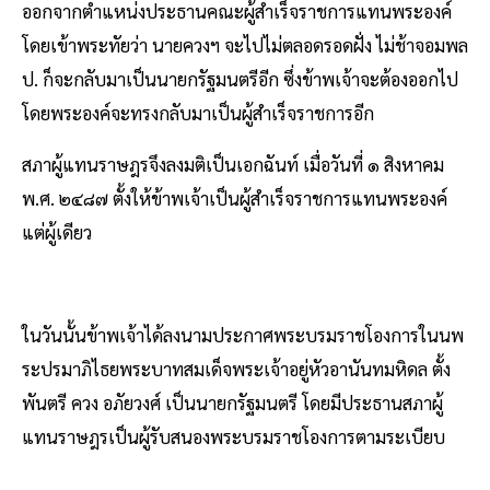
ออกจากตำแหน่งประธานคณะผู้สำเร็จราชการแทนพระองค์
โดยเข้าพระทัยว่า นายควงฯ จะไปไม่ตลอดรอดฝั่ง ไม่ช้าจอมพล
ป. ก็จะกลับมาเป็นนายกรัฐมนตรีอีก ซึ่งข้าพเจ้าจะต้องออกไป
โดยพระองค์จะทรงกลับมาเป็นผู้สำเร็จราชการอีก
สภาผู้แทนราษฎรจึงลงมติเป็นเอกฉันท์ เมื่อวันที่ ๑ สิงหาคม
พ.ศ. ๒๔๘๗ ตั้งให้ข้าพเจ้าเป็นผู้สำเร็จราชการแทนพระองค์
แต่ผู้เดียว
ในวันนั้นข้าพเจ้าได้ลงนามประกาศพระบรมราชโองการในนพ
ระปรมาภิไธยพระบาทสมเด็จพระเจ้าอยู่หัวอานันทมหิดล ตั้ง
พันตรี ควง อภัยวงศ์ เป็นนายกรัฐมนตรี โดยมีประธานสภาผู้
แทนราษฎรเป็นผู้รับสนองพระบรมราชโองการตามระเบียบ