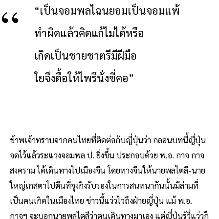
“เป็นจอมพลไฉนยอมเป็นจอมแพ้
ทำผิดแล้วคิดแก้ไม่ได้หรือ
เกิดเป็นชายชาตรีมีฝีมือ
ใยจึงดื้อให้ไพรีนั่งขี่คอ”
ข้าพเจ้าทราบจากคนไทยที่ติดต่อกับญี่ปุ่นว่า กลอนบทนี้ญี่ปุ่น
จดไว้แล้วระแวงจอมพล ป. ยิ่งขึ้น ประกอบด้วย พ.อ. กาจ กาจ
สงคราม ได้เดินทางไปเมืองจีน โดยทางจีนให้นายพลไตลี-นาย
ใหญ่เกสตาโปตีนที่จุงกิงรับรองในการสนทนากันนั้นมีล่ามที่
เป็นคนเกิดในเมืองไทย ข่าวนี้แว่วไวถึงฝ่ายญี่ปุ่น แม้ พ.อ.
กาจฯ จะบอกนายพลไตลีว่าตนเดินทางมาเอง แต่ญี่ปุ่นรู้วี่แว่วก็