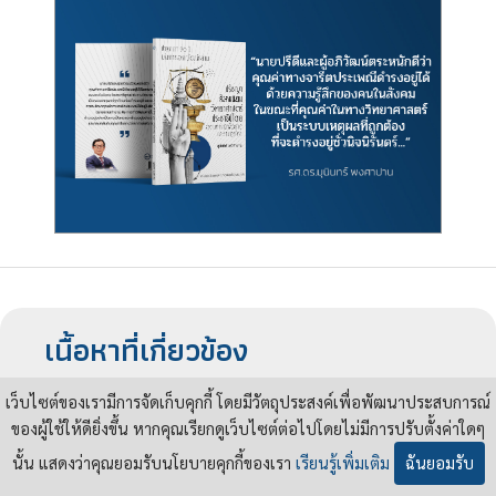
เนื้อหาที่เกี่ยวข้อง
เว็บไซต์ของเรามีการจัดเก็บคุกกี้ โดยมีวัตถุประสงค์เพื่อพัฒนาประสบการณ์
หลักฐานใหม่ว่าด้วยผู้รับผิดชอบ การ
ของผู้ใช้ให้ดียิ่งขึ้น หากคุณเรียกดูเว็บไซต์ต่อไปโดยไม่มีการปรับตั้งค่าใดๆ
จัดทำพระบรมรูปทั้ง ๖ ณ ตึกคณะ
ราษฎร์
นั้น แสดงว่าคุณยอมรับนโยบายคุกกี้ของเรา
เรียนรู้เพิ่มเติม
ฉันยอมรับ
23
กรกฎาคม
2569