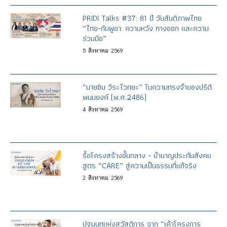
PRIDI Talks #37: 81 ปี วันสันติภาพไทย
“ไทย-กัมพูชา: ความหวัง ทางออก และความ
ร่วมมือ”
5
สิงหาคม
2569
“นายซิม วีระไวทยะ” ในความทรงจำของปรีดี
พนมยงค์ (พ.ศ.2486)
4
สิงหาคม
2569
รื้อโครงสร้างชั้นกลาง - บำนาญประกันสังคม
สูตร “CARE” สู่ความเป็นธรรมที่แท้จริง
2
สิงหาคม
2569
ปฐมบทแห่งสวัสดิการ จาก “เค้าโครงการ