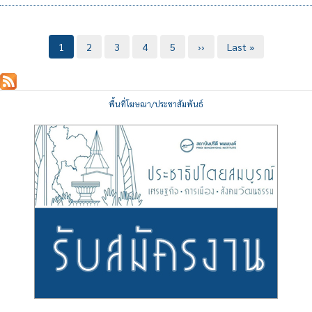
Pagination
Current
1
Page
2
Page
3
Page
4
Page
5
Next
››
Last
Last »
page
page
page
พื้นที่โฆษณา/ประชาสัมพันธ์