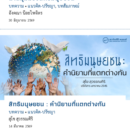
บทความ
•
แนวคิด-ปรัชญา
,
บทสัมภาษณ์
อังคณา นีละไพจิตร
30
มิถุนายน
2569
สิทธิมนุษยชน : คำนิยามที่แตกต่างกัน
บทความ
•
แนวคิด-ปรัชญา
สุโข สุวรรณศิริ
14
มีนาคม
2569