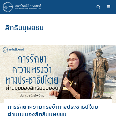
ข้าม
ไป
ยัง
เนื้อหา
สิทธิมนุษยชน
หลัก
การรักษาความทรงจำทางประชาธิปไตย
ผ่านมุมมองสิทธิมนุษยชน