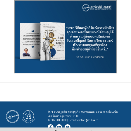
65/1 ถนนสุขุมวิท ซอยสุขุมวิท 55 (ทองหล่อ) แขวง คลองตันเหนือ
เขต วัฒนา กรุงเทพฯ 10110
Tel : 02 381 3860 | E-mail :
contact@pridi.or.th