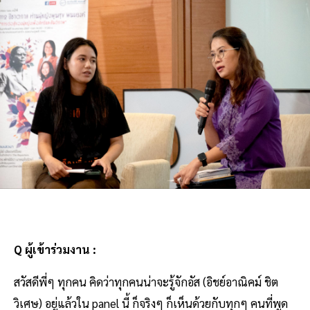
Q ผู้เข้าร่วมงาน :
สวัสดีพี่ๆ ทุกคน คิดว่าทุกคนน่าจะรู้จักอัส (อิชย์อาณิคม์ ชิต
วิเศษ) อยู่แล้วใน panel นี้ ก็จริงๆ ก็เห็นด้วยกับทุกๆ คนที่พูด