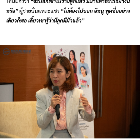
โดนแซวว่า
“จะบอกเขาไปว่ามีลูกแล้ว มีผัวแล้วอะไรอย่างนี้
หรือ”
ผู้ชายนั่นแหละแซว
“ไม่ต้องไปบอก อีหนู พูดชื่ออย่าง
เดียวก็พอ เดี๋ยวเขารู้ว่ามีลูกมีผัวแล้ว”