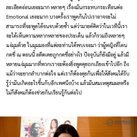
ละเอียดอ่อนเยอะมาก หลายๆ เรื่องมันกระทบกระเทือนต่อ
Emotional เยอะมาก บางครั้งเราพูดกันไปเราอาจจะไม่
สามารถที่จะพูดได้จนจบด้วยซ้ำ แต่ว่ามายด์คิดว่าในเวทีนี้เรา
จะได้เห็นความหลากหลายของประเด็น แล้วก็รวมถึงหลายๆ
แง่มุมด้วย ในมุมมองที่แต่ละท่านได้พบเจอมา ว่าผู้หญิงที่โดน
กดขี่ ณ ตอนนี้ อดีตเคยถูกกดขี่อย่างไร ปัจจุบันก็ยังมีอยู่ แล้วมี
หลายแง่มุมมากที่พวกเราจะต้องยิ่งพูดคุยถกเถียงเข้าไปอีก ถึง
แม้ว่าจะยากลำบากต่อใจ แต่เราก็ต้องคุยกันเพื่อให้สังคมได้รับ
รู้ว่ามันเกิดอะไรขึ้นกับอีกเพศนึงบ้าง แล้วมันสมเหตุสมผลหรือ
ไม่ก็สังคมก็ต้องช่วยกันเรียนรู้กันต่อไป