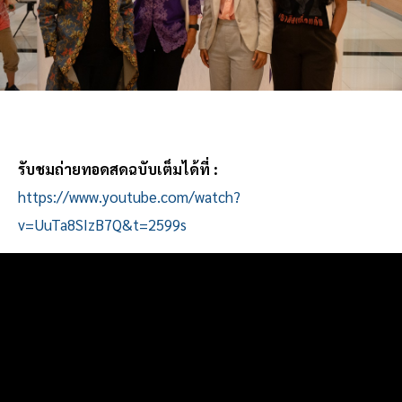
รับชมถ่ายทอดสดฉบับเต็มได้ที่ :
https://www.youtube.com/watch?
v=UuTa8SIzB7Q&t=2599s