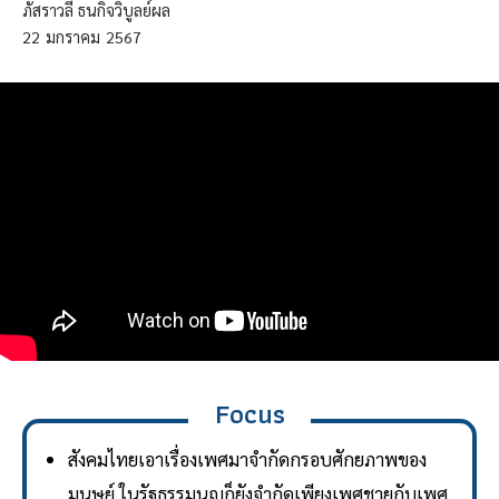
ภัสราวลี ธนกิจวิบูลย์ผล
22
มกราคม
2567
Focus
สังคมไทยเอาเรื่องเพศมาจำกัดกรอบศักยภาพของ
มนุษย์ ในรัฐธรรมนูญก็ยังจำกัดเพียงเพศชายกับเพศ