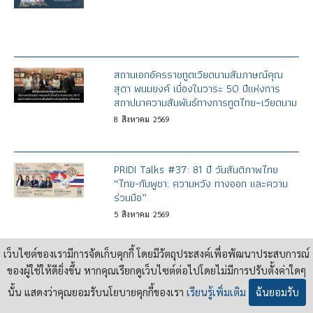
สถานเอกอัครราชทูตเวียดนามสัมภาษณ์คุณ
สุดา พนมยงค์ เนื่องในวาระ 50 ปีแห่งการ
สถาปนาความสัมพันธ์ทางการทูตไทย–เวียดนาม
8
สิงหาคม
2569
PRIDI Talks #37: 81 ปี วันสันติภาพไทย
“ไทย-กัมพูชา: ความหวัง ทางออก และความ
ร่วมมือ”
5
สิงหาคม
2569
เว็บไซต์ของเรามีการจัดเก็บคุกกี้ โดยมีวัตถุประสงค์เพื่อพัฒนาประสบการณ์
“นายซิม วีระไวทยะ” ในความทรงจำของปรีดี
ของผู้ใช้ให้ดียิ่งขึ้น หากคุณเรียกดูเว็บไซต์ต่อไปโดยไม่มีการปรับตั้งค่าใดๆ
พนมยงค์ (พ.ศ.2486)
นั้น แสดงว่าคุณยอมรับนโยบายคุกกี้ของเรา
เรียนรู้เพิ่มเติม
ฉันยอมรับ
4
สิงหาคม
2569