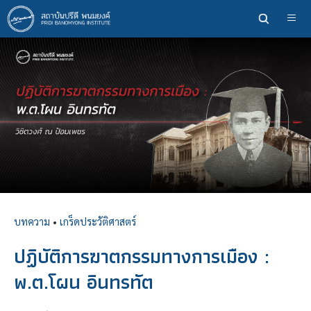
ข้าม
ไป
ยัง
เนื้อหา
หลัก
บทความ
•
เกร็ดประวัติศาสตร์
ปฏิบัติการฆาตกรรมทางการเมือง :
พ.ต.โผน อินทรทัต