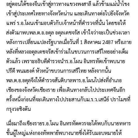
อยู่ตอนใต้ของจีนเข้าสู่ลาวทางแขวงพงสาลี แล้วข้ามแม่น้ำโขง
เข้าสู่ประเทศไทยทางจังหวัดน่าน และเดินทางต่อไปยังจังหวัด
แพร่ ร.อ.โผนเข้ามอบตัวกับเจ้าหน้าที่ตำรวจที่นั่น โดยขอให้
ส่งตัวมาพบพล.ต.อ.อดุล อดุลเดชจรัส เข้าใจว่าจะเป็นช่วงเวลา
หลังการเปลี่ยนแปลงรัฐบาลเมื่อวันที่ 1 สิงหาคม 2487 หรือภาย
หลังที่หลวงอดุลเดชจรัสเข้าร่วมในขบวนการเสรีไทยอย่างเต็ม
ตัวแล้ว เพราะอธิบดีตำรวจนำร.อ.โผน อินทรทัตเข้าพบนาย
ปรีดี พนมยงค์ หัวหน้าขบวนการเสรีไทย หลังจากนั้น
พล.ต.อ.อดุลจึงให้ตำรวจสันติบาลพาร.อ.โผนไปส่งที่อำเภอ
เชียงของจังหวัดเชียงราย เพื่อเดินทางกลับไปประเทศจีนอีก
ครั้งหนึ่งก่อนที่จะเดินทางไปประสานกับม.ร.ว.เสนีย์ ปราโมชที่
กรุงวอชิงตัน
เมื่อมาถึงเชียงรายร.อ.โผน อินทรทัตควรจะได้พบกับนายทหาร
ชั้นผู้ใหญ่แห่งกองทัพพายัพบางนายซึ่งได้รับมอบหมายให้