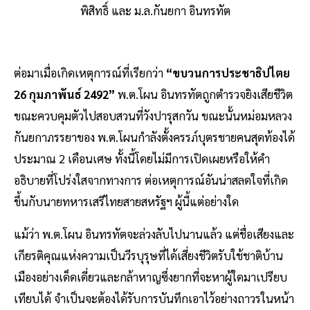
พิสิทธิ์ และ ม.ล.กันยกา อินทรทัต
ต่อมาเมื่อเกิดเหตุการณ์ที่เรียกว่า
“ขบวนการประชาธิปไตย
26 กุมภาพันธ์ 2492”
พ.ต.โผน อินทรทัตถูกตำรวจยิงเสียชีวิต
ขณะควบคุมตัวไปสอบสวนที่วังปารุสกวัน ขณะนั้นหม่อมหลวง
กันยกาภรรยาของ พ.ต.โผนกำลังตั้งครรภ์บุตรชายคนสุดท้องได้
ประมาณ 2 เดือนเศษ ทั้งนี้โดยไม่มีการเปิดเผยหรือให้คำ
อธิบายที่โปร่งใสจากทางการ ต่อเหตุการณ์อันน่าสลดใจที่เกิด
ขึ้นกับนายทหารเสรีไทยสายสหรัฐฯ ผู้นี้แต่อย่างใด
แม้ว่า พ.ต.โผน อินทรทัตจะล่วงลับไปนานแล้ว แต่ชื่อเสียงและ
เกียรติคุณแห่งความเป็นวีรบุรุษที่ได้เสี่ยงชีวิตรับใช้ชาติบ้าน
เมืองอย่างเด็ดเดี่ยวและกล้าหาญซึ่งยากที่จะหาผู้ใดมาเปรียบ
เทียบได้ จำเป็นจะต้องได้รับการบันทึกเอาไว้อย่างถาวรในหน้า