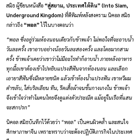
สมิธ ผู้ขียนหนังสือ
“สู่สยาม, ประเทศใต้ดิน” (Into Siam,
Underground Kingdom)
ที่ตีพิมพ์หลังสงคราม นิคอล สมิธ
กล่าวถึง
“พอล”
ไว้ในบางตอนว่า
“พอล ซึ่งอยู่ร่วมห้องนอนเดียวกับข้าพเจ้า ไม่พอใจที่จะอาบน้ำ
วันละครั้ง เขาอาบอย่างน้อยวันละสองครั้ง และโดยมากสาม
ครั้ง ข้าพเจ้าเคยว่าเขาว่าไม่มีอะไรทำก็อาบน้ำ ภายหลังอาหาร
ทุกมื้อเขาต้องเข้าไปหยิบแปรงสีฟันจากห้องนอน และเลือก
เอายาสีฟันซึ่งมีหลายชนิด แล้วเข้าห้องน้ำแปรงฟัน เขาหวีผม
ดำขลับ, ใส่บริลเลียน ทีน, รีดเสื้อผ้าจนชั้นกางเกงใน ข้าพเจ้า
จึงเข้าใจว่าทำไมคนไทยจึงดูแต่งตัวประณีต แม้อยู่ในเรือที่แสน
จะสกปรก”
นิคอล สมิธบันทึกไว้ด้วยว่า “พอล” เป็นคนผิวคล้ำ และสนใจ
ศึกษาภาษาจีน เพราะทราบว่าจะต้องปฏิบัติภารกิจในประเทศ