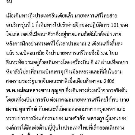
จีน
เมื่อเดินทางถึงประเทศอินเดียแล้ว นายทหารเสรีไทยสาย
อเมริการุ่นที่ 1 ก็เดินทางไปเข้าค่ายฝึกของปฏิบัติการ 101 ของ
โอ.เอส.เอส.ที่เมืองนาซีราซึ่งอยู่ชายแดนอัสสัมใกล้พม่า ภาย
หลังการฝึกอย่างทรหดที่ใช้เวลาประมาณ 2 เดือนเสร็จสิ้นลง
แล้ว ร.อ.นิคอล สมิธ จึงนำนายทหารเสรีไทยซึ่งมี ร.อ. โผน
อินทรทัต รวมอยู่ด้วยเดินทางโดยเครื่องบิน ซี 47 ผ่านเทือกเขา
หิมาลัยไปลงที่สนามบินนครจุงกิงเมืองหลวงและที่มั่นในยาม
สงครามของรัฐบาลจีนคณะชาติเมื่อเดือนสิงหาคม 2486
พ.ท.หม่อมหลวงขาบ กุญชร
ซึ่งเดินทางล่วงหน้าจากวอชิงตัน
โดยเครื่องบินมารอรับ ต่อมาคณะนายทหารเสรีไทยได้พบ
นาย
สงวน ตุลารักษ์
กับคณะที่เล็ดลอดออกมาจากกรุงเทพฯ และ
ทราบข่าวการถึงแก่กรรมของ
นายจำกัด พลางกูร
ผู้แทนของ
องค์การใต้ดินต่อต้านญี่ปุ่นในประเทศไทยที่เล็ดลอดเดินทาง