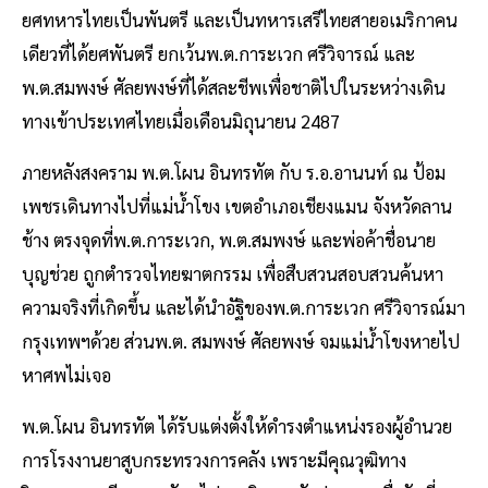
ยศทหารไทยเป็นพันตรี และเป็นทหารเสรีไทยสายอเมริกาคน
เดียวที่ได้ยศพันตรี ยกเว้นพ.ต.การะเวก ศรีวิจารณ์ และ
พ.ต.สมพงษ์ ศัลยพงษ์ที่ได้สละชีพเพื่อชาติไปในระหว่างเดิน
ทางเข้าประเทศไทยเมื่อเดือนมิถุนายน 2487
ภายหลังสงคราม พ.ต.โผน อินทรทัต กับ ร.อ.อานนท์ ณ ป้อม
เพชรเดินทางไปที่แม่น้ำโขง เขตอำเภอเชียงแมน จังหวัดลาน
ช้าง ตรงจุดที่พ.ต.การะเวก, พ.ต.สมพงษ์ และพ่อค้าชื่อนาย
บุญช่วย ถูกตำรวจไทยฆาตกรรม เพื่อสืบสวนสอบสวนค้นหา
ความจริงที่เกิดขึ้น และได้นำอัฐิของพ.ต.การะเวก ศรีวิจารณ์มา
กรุงเทพฯด้วย ส่วนพ.ต. สมพงษ์ ศัลยพงษ์ จมแม่น้ำโขงหายไป
หาศพไม่เจอ
พ.ต.โผน อินทรทัต ได้รับแต่งตั้งให้ดำรงตำแหน่งรองผู้อำนวย
การโรงงานยาสูบกระทรวงการคลัง เพราะมีคุณวุฒิทาง