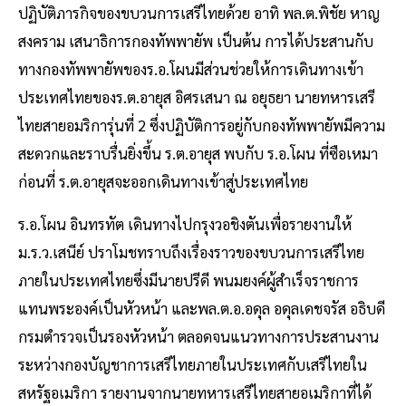
ปฏิบัติภารกิจของขบวนการเสรีไทยด้วย อาทิ พล.ต.พิชัย หาญ
สงคราม เสนาธิการกองทัพพายัพ เป็นต้น การได้ประสานกับ
ทางกองทัพพายัพของร.อ.โผนมีส่วนช่วยให้การเดินทางเข้า
ประเทศไทยของร.ต.อายุส อิศรเสนา ณ อยุธยา นายทหารเสรี
ไทยสายอมริการุ่นที่ 2 ซึ่งปฏิบัติการอยู่กับกองทัพพายัพมีความ
สะดวกและราบรื่นยิ่งขึ้น ร.ต.อายุส พบกับ ร.อ.โผน ที่ซือเหมา
ก่อนที่ ร.ต.อายุสจะออกเดินทางเข้าสู่ประเทศไทย
ร.อ.โผน อินทรทัต เดินทางไปกรุงวอชิงตันเพื่อรายงานให้
ม.ร.ว.เสนีย์ ปราโมชทราบถึงเรื่องราวของขบวนการเสรีไทย
ภายในประเทศไทยซึ่งมีนายปรีดี พนมยงค์ผู้สำเร็จราชการ
แทนพระองค์เป็นหัวหน้า และพล.ต.อ.อดุล อดุลเดชจรัส อธิบดี
กรมตำรวจเป็นรองหัวหน้า ตลอดจนแนวทางการประสานงาน
ระหว่างกองบัญชาการเสรีไทยภายในประเทศกับเสรีไทยใน
สหรัฐอเมริกา รายงานจากนายทหารเสรีไทยสายอเมริกาที่ได้