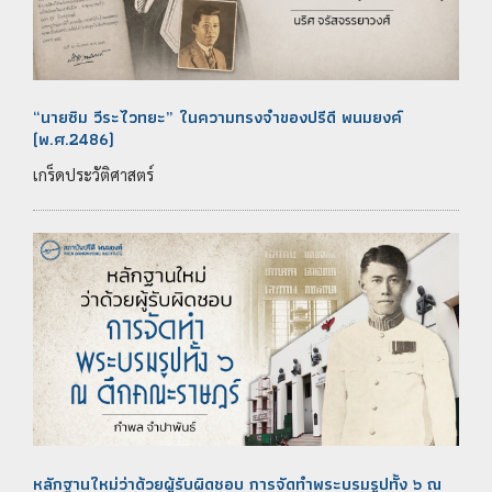
“นายซิม วีระไวทยะ” ในความทรงจำของปรีดี พนมยงค์
(พ.ศ.2486)
เกร็ดประวัติศาสตร์
หลักฐานใหม่ว่าด้วยผู้รับผิดชอบ การจัดทำพระบรมรูปทั้ง ๖ ณ