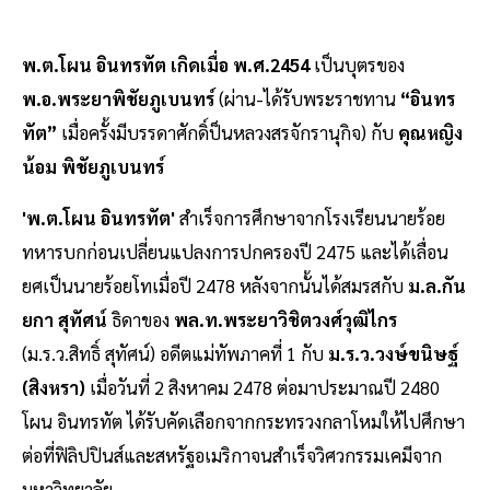
พ.ต.โผน อินทรทัต เกิดเมื่อ พ.ศ.2454
เป็นบุตรของ
พ.อ.พระยาพิชัยภูเบนทร์
(ผ่าน-ได้รับพระราชทาน
“อินทร
ทัต”
เมื่อครั้งมีบรรดาศักดิ์ป็นหลวงสรจักรานุกิจ) กับ
คุณหญิง
น้อม พิชัยภูเบนทร์
'พ.ต.โผน อินทรทัต'
สำเร็จการศึกษาจากโรงเรียนนายร้อย
ทหารบกก่อนเปลี่ยนแปลงการปกครองปี 2475 และได้เลื่อน
ยศเป็นนายร้อยโทเมื่อปี 2478 หลังจากนั้นได้สมรสกับ
ม.ล.กัน
ยกา สุทัศน์
ธิดาของ
พล.ท.พระยาวิชิตวงศ์วุฒิไกร
(ม.ร.ว.สิทธิ์ สุทัศน์) อดีตแม่ทัพภาคที่ 1 กับ
ม.ร.ว.วงษ์ขนิษฐ์
(สิงหรา)
เมื่อวันที่ 2 สิงหาคม 2478 ต่อมาประมาณปี 2480
โผน อินทรทัต ได้รับคัดเลือกจากกระทรวงกลาโหมให้ไปศึกษา
ต่อที่ฟิลิปปินส์และสหรัฐอเมริกาจนสำเร็จวิศวกรรมเคมีจาก
มหาวิทยาลัย