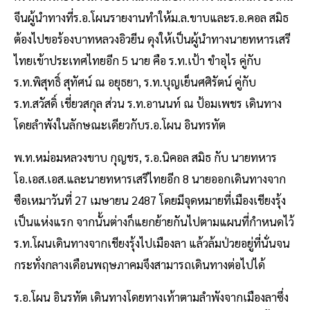
จีนผู้นำทางที่ร.อ.โผนรายงานทำให้ม.ล.ขาบและร.อ.คอล สมิธ
ต้องไปขอร้องบาทหลวงอิวยีน ดุงให้เป็นผู้นำทางนายทหารเสรี
ไทยเข้าประเทศไทยอีก 5 นาย คือ ร.ท.เป้า ขำอุไร คู่กับ
ร.ท.พิสุทธิ์ สุทัศน์ ณ อยุธยา, ร.ท.บุญเย็นศศิรัตน์ คู่กับ
ร.ท.สวัสดิ์ เชี่ยวสกุล ส่วน ร.ท.อานนท์ ณ ป้อมเพชร เดินทาง
โดยลำพังในลักษณะเดียวกับร.อ.โผน อินทรทัต
พ.ท.หม่อมหลวงขาบ กุญชร, ร.อ.นิคอล สมิธ กับ นายทหาร
โอ.เอส.เอส.และนายทหารเสรีไทยอีก 8 นายออกเดินทางจาก
ซือเหมาวันที่ 27 เมษายน 2487 โดยมีจุดหมายที่เมืองเชียงรุ้ง
เป็นแห่งแรก จากนั้นต่างก็แยกย้ายกันไปตามแผนที่กำหนดไว้
ร.ท.โผนเดินทางจากเชียงรุ้งไปเมืองลา แล้วล้มป่วยอยู่ที่นั่นจน
กระทั่งกลางเดือนพฤษภาคมจึงสามารถเดินทางต่อไปได้
ร.อ.โผน อินรทัต เดินทางโดยทางเท้าตามลำพังจากเมืองลาซึ่ง