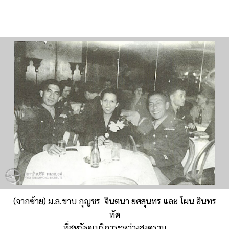
(จากซ้าย) ม.ล.ขาบ กุญชร จินตนา ยศสุนทร และ โผน อินทร
ทัต
ที่สหรัฐอเมริการะหว่างสงคราม