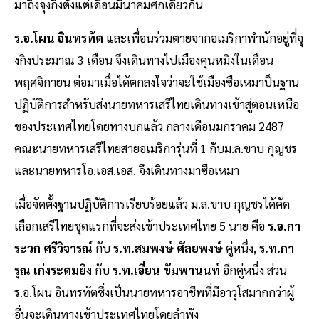
มาถึงจุงกิงตั้งแต่เดือนมีนาคมศกเดียวกัน
ร.อ.โผน อินทรทัต
และเพื่อนร่วมตายจากอเมริกาพำนักอยู่ที่จุ
งกิงประมาณ 3 เดือน จึงเดินทางไปเมืองคุนหมิงในเดือน
พฤศจิกายน ต่อมาเมื่อได้ตกลงใจว่าจะใช้เมืองซือเหมาป็นฐาน
ปฏิบัติการสำหรับส่งนายทหารเสรีไทยเดินทางเข้าสู่ตอนเหนือ
ของประเทศไทยโดยทางบกแล้ว กลางเดือนมกราคม 2487
คณะนายทหารเสรีไทยสายอเมริการุ่นที่ 1 กับม.ล.ขาบ กุญชร
และนายทหารโอ.เอส.เอส. จึงเดินทางมาซือเหมา
เมื่อจัดตั้งฐานปฏิบัติการเรียบร้อยแล้ว ม.ล.ขาบ กุญชรได้คัด
เลือกเสรีไทยชุดแรกที่จะส่งเข้าประเทศไทย 5 นาย คือ
ร.อ.กา
ระวก ศรีวิจารณ์
กับ
ร.ท.สมพงษ์ ศัลยพงษ์
คู่หนึ่ง,
ร.ท.กา
รุณ เก่งระดมยิง
กับ
ร.ท.เอี่ยน ขัมพานนท์
อีกคู่หนึ่ง ส่วน
ร.อ.โผน อินทรทัตซึ่งเป็นนายทหารอาชีพที่มีอาวุโสมากกว่าผู้
อื่นจะเดินทางเข้าประเทศไทยโดยลำพัง