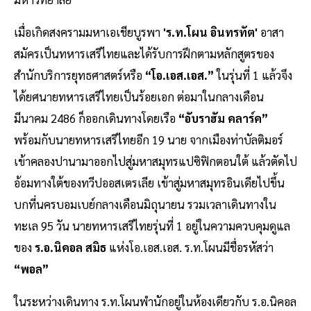
เมื่อเกิดสงครามมหาเอเชียบูรพา
'ร.ท.โผน อินทรทัต'
อาสา
สมัครเป็นทหารเสรีไทยและได้รับการฝึกตามหลักสูตรของ
สำนักบริการยุทธศาสตร์หรือ
“โอ.เอส.เอส.”
ในรุ่นที่ 1 แล้วจึง
ได้ยศนายทหารเสรีไทยเป็นร้อยเอก ต่อมาในกลางเดือน
มีนาคม 2486 ก็ออกเดินทางโดยเรือ
“อับราฮัม คลาร์ค”
พร้อมกับนายทหารเสรีไทยอีก 19 นาย จากเมืองท่าบัลติมอร์
เข้าคลองปานามาออกไปสู่มหาสมุทรแปซิฟิกตอนใต้ แล้วตัดไป
อ้อมทางใต้ของทวีปออสเตรเลีย เข้าสู่มหาสมุทรอินเดียไปขึ้น
บกที่นครบอมเบย์กลางเดือนมิถุนายน รวมเวลาเดินทางใน
ทะเล 95 วัน นายทหารเสรีไทยรุ่นที่ 1 อยู่ในความควบคุมดูแล
ของ
ร.อ.นิคอล สมิธ
แห่งโอ.เอส.เอส. ร.ท.โผนมีชื่อรหัสว่า
“พอล”
ในระหว่างเดินทาง ร.ท.โผนพำนักอยู่ในห้องเดียวกับ ร.อ.นิคอล