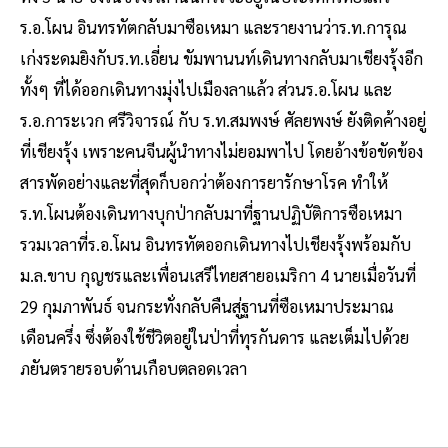
ร.อ.โผน อินทรทัตกลับมาซือเหมา และรายงานว่าร.ท.การุณ
เก่งระดมยิงกับร.ท.เอี่ยน ขัมพานนท์เดินทางกลับมาเชียงรุ้งอีก
ทั้งๆ ที่ได้ออกเดินทางมุ่งไปเมืองลาแล้ว ส่วนร.อ.โผน และ
ร.อ.การะเวก ศรีวิจารณ์ กับ ร.ท.สมพงษ์ ศัลยพงษ์ ยังติดค้างอยู่
ที่เชียงรุ้ง เพราะคนจีนผู้นำทางไม่ยอมพาไป โดยอ้างข้อขัดข้อง
สารพัดอย่างและที่สุดก็บอกว่าต้องการยารักษาโรค ทำให้
ร.ท.โผนต้องเดินทางบุกป่ากลับมาที่ฐานปฏิบัติการซือเหมา
รวมเวลาที่ร.อ.โผน อินทรทัตออกเดินทางไปเชียงรุ้งพร้อมกับ
ม.ล.ขาบ กุญชรและเพื่อนเสรีไทยสายอเมริกา 4 นายเมื่อวันที่
29 กุมภาพันธ์ จนกระทั่งกลับคืนสู่ฐานที่ซือเหมาประมาณ
เดือนครึ่ง ซึ่งต้องใช้ชีวิตอยู่ในป่าที่ทุรกันดาร และเต็มไปด้วย
ภยันตรายรอบด้านเกือบตลอดเวลา