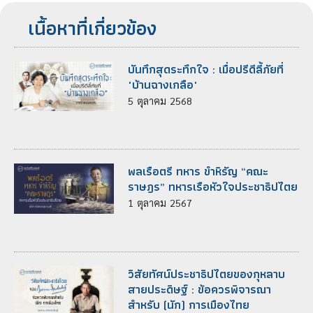
เนื้อหาที่เกี่ยวข้อง
บันทึกสุดระทึกใจ : เมื่อปรีดีลี้ภัยที่
"บ้านฉางเกลือ"
5
ตุลาคม
2568
พลเรือตรี ทหาร ขำหิรัญ “คณะ
ราษฎร” ทหารเรือหัวใจประชาธิปไตย
1
ตุลาคม
2567
วิสัยทัศน์ประชาธิปไตยของกุหลาบ
สายประดิษฐ์ : ข้อควรพิจารณา
สำหรับ (นัก) การเมืองไทย