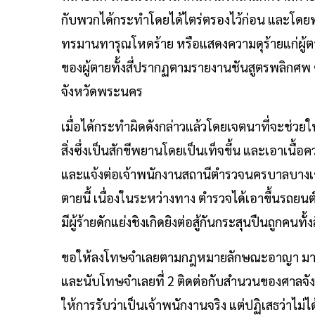
กับพวกได้กระทำโดยได้ไตร่ตรองไว้ก่อน และโ
ทรมานทารุณโหดร้าย หรือแสดงความดุร้ายแก่ผู้ต
ของผู้ตายทั้งสี่ปรากฏตามรายงานชันสูตรพลิกศพ 
จังหวัดพระนคร
เมื่อได้กระทำผิดดังกล่าวแล้วโดยเจตนาที่จะช่ว
สิ่งซึ่งเป็นสักขีพยานโดยเป็นเท็จขึ้น และเอาเนื้อค
และแจ้งต่อเจ้าพนักงานสถานีตำรวจนครบาลบางเขน เพ
ตายนี้ เนื่องในระหว่างทาง ตำรวจได้เอาขึ้นรถย
มีผู้ร้ายดักแย่งชิงเกิดยิงต่อสู้กันกระสุนปืนถูกคนท
ขอให้ลงโทษจำเลยตามกฎหมายลักษณะอาญา มาต
และนับโทษจำเลยที่ 2 ติดต่อกับสำนวนของศาลจั
ให้การรับว่าเป็นเจ้าพนักงานจริง แต่ปฏิเสธว่าไม่