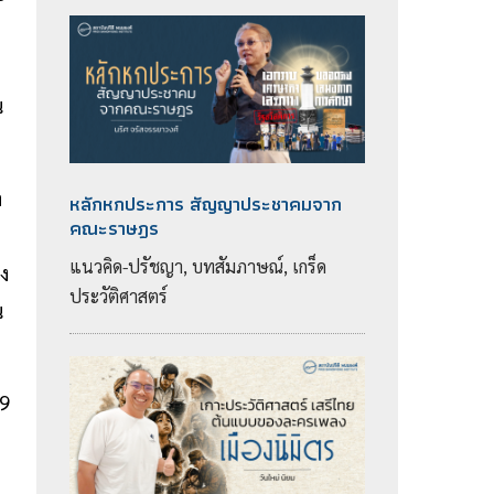
น
ำ
หลักหกประการ สัญญาประชาคมจาก
คณะราษฎร
แนวคิด-ปรัชญา, บทสัมภาษณ์, เกร็ด
ิง
ประวัติศาสตร์
น
9