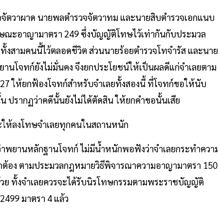
จจัตวาผาด นายพลตำรวจจัตวาทม และนายสิบตำรวจเอกแนบ
ลักษณะอาญามาตรา 249 ซึ่งบัญญัติโทษไว้เท่ากันกับประมวล
้งสามคนนี้ไว้ตลอดชีวิต ส่วนนายร้อยตำรวจโทจำรัส และนาย
ยานโจทก์ยังไม่มั่นคง จึงยกประโยชน์ให้เป็นผลดีแก่จำเลยตาม
ห้ยกฟ้องโจทก์สำหรับจำเลยทั้งสองนี้ ที่โจทก์ขอให้นับ
 ปรากฏว่าคดีนั้นยังไม่ได้ตัดสิน ให้ยกคำขอนั้นเสีย
 และให้ลงโทษจำเลยทุกคนในสถานหนัก
อ้างว่าพยานหลักฐานโจทก์ ไม่มีน้ำหนักพอฟังว่าจำเลยกระทำควา
ยถูกต้อง ตามประมวลกฎหมายวิธีพิจารณาความอาญามาตรา 150
้วย ทั้งจำเลยควรจะได้รับนิรโทษกรรมตามพระราชบัญญัติ
2499 มาตรา 4 แล้ว