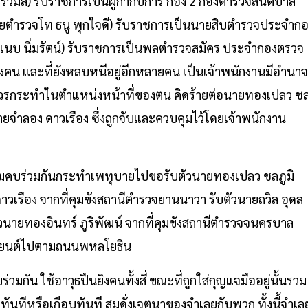
รวิมล) รับราชการเป็นผู้กำกับการ กอง 2 กองตำรวจสันติบาล
 (ร้อยตำรวจโท ธนู พุกใจดี) รับราชการเป็นนายสิบตำรวจประจำก
แนบ นิ่มรัตน์) รับราชการเป็นพลตำรวจสมัคร ประจำกองตรวจ
งคน และที่ยังหลบหนีอยู่อีกหลายคน เป็นเจ้าพนักงานมีอำนาจ
วรกระทำในตำแหน่งหน้าที่ของตน คิดร้ายต่อนายทองเปลว ช
ายจำลอง ดาวเรือง ซึ่งถูกจับและควบคุมไว้โดยเจ้าพนักงาน
้สมคบร่วมกันกระทำเพทุบายไปขอรับตัวนายทองเปลว ชลภูมิ
าวเรือง จากที่คุมขังสถานีตำรวจยานนาวา รับตัวนายถวิล อุดล
ัวนายทองอินทร์ ภูริพัฒน์ จากที่คุมขังสถานีตำรวจจนครบาล
รถยนต์ไปตามถนนพหลโยธิน
มกัน ใช้อาวุธปืนยิงคนทั้งสี่ ขณะที่ถูกใส่กุญแจมืออยู่นั้นรวม
ทันทีหรือเกือบทันที สมดั่งเจตนาของจำเลยกับพวก ทั้งนี้จำเล