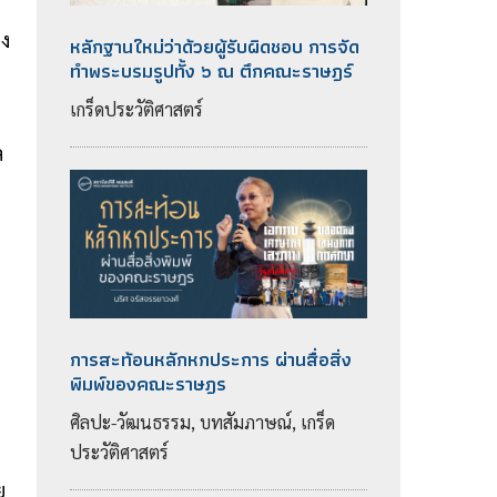
อง
หลักฐานใหม่ว่าด้วยผู้รับผิดชอบ การจัด
ทำพระบรมรูปทั้ง ๖ ณ ตึกคณะราษฎร์
เกร็ดประวัติศาสตร์
ล
การสะท้อนหลักหกประการ ผ่านสื่อสิ่ง
พิมพ์ของคณะราษฎร
ศิลปะ-วัฒนธรรม, บทสัมภาษณ์, เกร็ด
ประวัติศาสตร์
ย