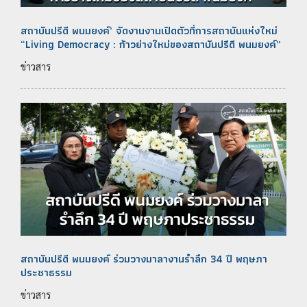
สถาบันปรีดี พนมยงค์’ จัดงานงานเปิดตัวที่การสถาบันแห่งใหม่
“Living Democracy : ก้าวย่างใหม่ของสถาบันปรีดี พนมยงค์”
ข่าวสาร
สถาบันปรีดี​ พนม​ยงค์ ร่วมวางมาลางาน​รำลึก 34 ปี พฤษภา​
ประชา​ธรรม​
ข่าวสาร