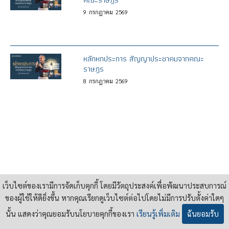
9
กรกฎาคม
2569
หลักหกประการ สัญญาประชาคมจากคณะ
ราษฎร
8
กรกฎาคม
2569
เว็บไซต์ของเรามีการจัดเก็บคุกกี้ โดยมีวัตถุประสงค์เพื่อพัฒนาประสบการณ์
ของผู้ใช้ให้ดียิ่งขึ้น หากคุณเรียกดูเว็บไซต์ต่อไปโดยไม่มีการปรับตั้งค่าใดๆ
65/1 ถนนสุขุมวิท ซอยสุขุมวิท 55 (ทองหล่อ) แขวง คลองตันเหนือ
เขต วัฒนา กรุงเทพฯ 10110
นั้น แสดงว่าคุณยอมรับนโยบายคุกกี้ของเรา
เรียนรู้เพิ่มเติม
ฉันยอมรับ
Tel : 02 381 3860 | E-mail :
contact@pridi.or.th