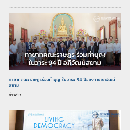
ทายาทคณะราษฎรร่วมทำบุญ ในวาระ 94 ปีของการอภิวัฒน์
สยาม
ข่าวสาร