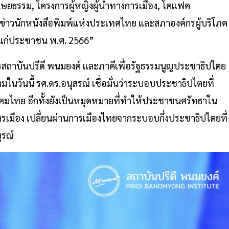
มนุษยธรรม, โครงการผู้หญิงผู้นำทางการเมือง, โคแฟค
ข่าวนักหนังสือพิมพ์แห่งประเทศไทย และสภาองค์กรผู้บริโภค
้แก่ประชาชน พ.ศ. 2566”
ถาบันปรีดี พนมยงค์ และภาคีเพื่อรัฐธรรมนูญประชาธิปไตย
ในวันนี้ รศ.ดร.อนุสรณ์ เชื่อมั่นว่าระบอบประชาธิปไตยที่
นสังคมไทย อีกทั้งยังเป็นหมุดหมายที่ทำให้ประชาชนศรัทธาใน
มือง เปลี่ยนผ่านการเมืองไทยจากระบอบกึ่งประชาธิปไตยที่
ูรณ์