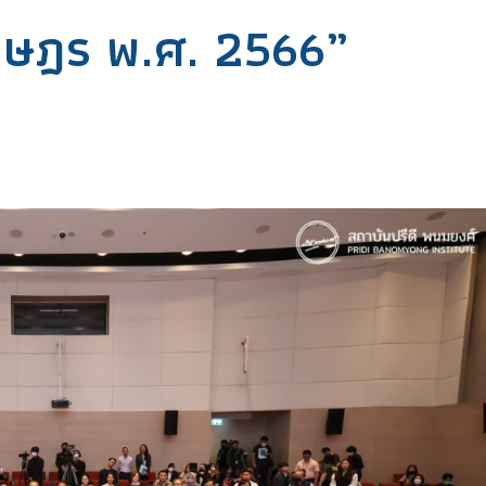
าษฎร พ.ศ. 2566”