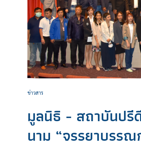
ข่าวสาร
มูลนิธิ - สถาบันปรี
นาม “จรรยาบรรณกา