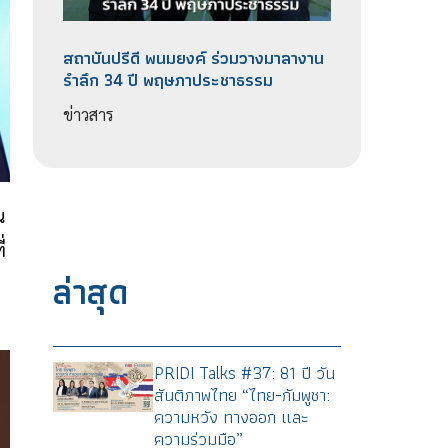
สถาบันปรีดี​ พนม​ยงค์ ร่วมวางมาลางาน​
รำลึก 34 ปี พฤษภา​ประชา​ธรรม​
ข่าวสาร
น
่
ล่าสุด
PRIDI Talks #37: 81 ปี วัน
สันติภาพไทย “ไทย-กัมพูชา:
ความหวัง ทางออก และ
ความร่วมมือ”