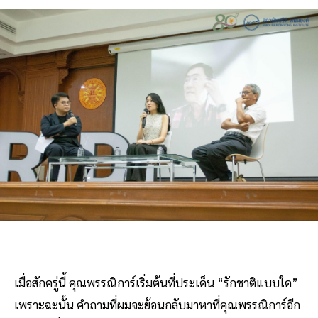
เมื่อสักครู่นี้ คุณพรรณิการ์เริ่มต้นที่ประเด็น “รักชาติแบบใด”
เพราะฉะนั้น คําถามที่ผมจะย้อนกลับมาหาที่คุณพรรณิการ์อีก