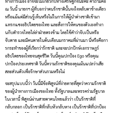
ทางการเมือง อาจจะไม่เกี่ยวกับทางเศรษฐกิจนะคะ คําถามคือ
ณ วันนี้ นายกฯ ผู้ที่บอกว่าตนรักชาตินั้นจงใจหลับตาข้างเดียว
หรือแม้แต่มีส่วนรู้เห็นหรือไม่ในการให้ผู้นําต่างชาติเข้ามา
แทรกแซงอธิปไตยของไทย และสั่งการให้คนของตัวเองทํางา
นกับตํารวจไทยไล่ล่าฝ่ายตรงข้าม โดยใช้คําว่าจับเป็นหรือ
จับตาย และมีคนตายในต้นเดือนมกราคมที่ผ่านมา นี่หรือคือกา
รกระทําของผู้ที่เรียกว่ารักชาติ และจะปกปักษ์เอกราษฎร์
อธิปไตยของไทยจนสุดชีวิต วันนี้คุณปกป้อง Ego หรือคุณ
ปกป้องประเทศชาติ วันนี้ความรักชาติของคุณมันแปลว่าเสีย
สละส่วนตัวเพื่อรักษาส่วนรวมหรือไม่
จะสรุปแบบนี้ว่า วันนี้มีข้อพิสูจน์ที่ง่ายดายที่สุดว่าความรักชาติ
ของผู้นําทางการเมืองของไทย ทั้งรัฐบาลและพรรคร่วมรัฐบาล
ในเวลานี้ พิสูจน์ผ่านสายตาคนไทยแล้วว่า เป็นรักชาติที่
กลับกลอก เป็นรักชาติที่กลับหัวกลับหาง เป็นรักชาติที่ปกป้อง