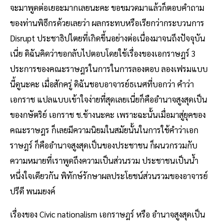
จะมาพูดต่อเยอะมากเลยนะคะ ขอขมวดมาแล้วก็ตอบคําถาม
ของท่านพิธีกรด้วยเลยว่า ผลกระทบหรือเรียกว่ากระบวนการ
Disrupt ประชาธิปไตยที่เกิดขึ้นอย่างต่อเนื่องมาจนถึงปัจจุบัน
เนี่ย ดิฉันคิดว่าขอกลับไปตอบโดยใช้เรื่องของเอกราษฎร์ 3
ประการของคณะราษฎรในการในการลองตอบ ลองเฟรมแบบ
นี้ดูนะคะ เมื่อสักครู่ ดิฉันชอบอาจารย์ธเนศที่บอกว่า คําว่า
เอกราช แปลแบบเข้าใจง่ายที่สุดเลยเนี่ยก็คืออํานาจสูงสุดเป็น
ของกษัตริย์ เอกราช ช.ช้างนะคะ เพราะฉะนั้นเมื่อมาสู่ยุคของ
คณะราษฎร ก็เลยมีความนิยมในสมัยนั้นในการใช้คําว่าเอก
ราษฎร์ ก็คืออํานาจสูงสุดเป็นของประชาชน ก็ผนวกรวมกับ
ความหมายที่เราพูดถึงความเป็นส่วนรวม ประชาชนเป็นน้ำ
หนึ่งใจเดียวกัน พิทักษ์รักษาผลประโยชน์ส่วนรวมของอาจารย์
ปรีดี พนมยงค์
เรื่องของ Civic nationalism เอกราษฎร์ หรือ อํานาจสูงสุดเป็น