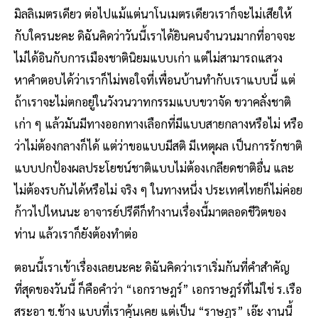
มิลลิเมตรเดียว ต่อไปแม้แต่นาโนเมตรเดียวเราก็จะไม่เสียให้
กับใครนะคะ ดิฉันคิดว่าวันนี้เราได้ยินคนจํานวนมากที่อาจจะ
ไม่ได้อินกับการเมืองชาตินิยมแบบเก่า แต่ไม่สามารถแสวง
หาคําตอบได้ว่าเราก็ไม่พอใจที่เพื่อนบ้านทํากับเราแบบนี้ แต่
ถ้าเราจะไม่ตกอยู่ในวังวนวาทกรรมแบบขวาจัด ขวาคลั่งชาติ
เก่า ๆ แล้วมันมีทางออกทางเลือกที่มีแบบสายกลางหรือไม่ หรือ
ว่าไม่ต้องกลางก็ได้ แต่ว่าขอแบบมีสติ มีเหตุผล เป็นการรักชาติ
แบบปกป้องผลประโยชน์ชาติแบบไม่ต้องเกลียดชาติอื่น และ
ไม่ต้องรบกันได้หรือไม่ จริง ๆ ในทางหนึ่ง ประเทศไทยก็ไม่ค่อย
ก้าวไปไหนนะ อาจารย์ปรีดีก็ทํางานเรื่องนี้มาตลอดชีวิตของ
ท่าน แล้วเราก็ยังต้องทําต่อ
ตอนนี้เราเข้าเรื่องเลยนะคะ ดิฉันคิดว่าเราเริ่มกันที่คําสําคัญ
ที่สุดของวันนี้ ก็คือคําว่า “เอกราษฎร์” เอกราษฎร์ที่ไม่ใช่ ร.เรือ
สระอา ช.ช้าง แบบที่เราคุ้นเคย แต่เป็น “ราษฎร” เอ๊ะ งานนี้