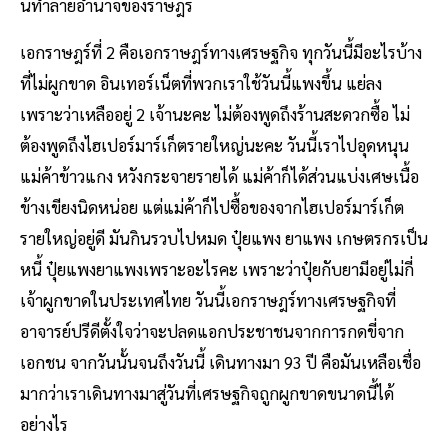
นทําลายอํานาจของราษฎร
เอกราษฎร์ที่ 2 คือเอกราษฎร์ทางเศรษฐกิจ ทุกวันนี้มีอะไรบ้าง
ที่ไม่ผูกขาด อินเทอร์เน็ตที่พวกเราใช้วันนี้แพงขึ้น แย่ลง
เพราะว่าเหลืออยู่ 2 เจ้านะคะ ไม่ต้องพูดถึงร้านสะดวกซื้อ ไม่
ต้องพูดถึงไฮเปอร์มาร์เก็ตรายใหญ่นะคะ วันนี้เราไปอุดหนุน
แม่ค้าข้าวแกง หวังกระจายรายได้ แม่ค้าก็ได้ส่วนแบ่งเศษเนื้อ
ข้างเขียงนิดหน่อย แต่แม่ค้าก็ไปซื้อของจากไฮเปอร์มาร์เก็ต
รายใหญ่อยู่ดี มันกินรวบไปหมด ปุ๋ยแพง ยาแพง เกษตรกรเป็น
หนี้ ปุ๋ยแพงยาแพงเพราะอะไรคะ เพราะว่าปุ๋ยกับยามีอยู่ไม่กี่
เจ้าผูกขาดในประเทศไทย วันนี้เอกราษฎร์ทางเศรษฐกิจที่
อาจารย์ปรีดีตั้งใจว่าจะปลดแอกประชาชนจากการกดขี่จาก
เอกชน จากวันนั้นจนถึงวันนี้ เดินทางมา 93 ปี คือมันเหลือเชื่อ
มากว่าเราเดินทางมาสู่วันที่เศรษฐกิจถูกผูกขาดขนาดนี้ได้
อย่างไร