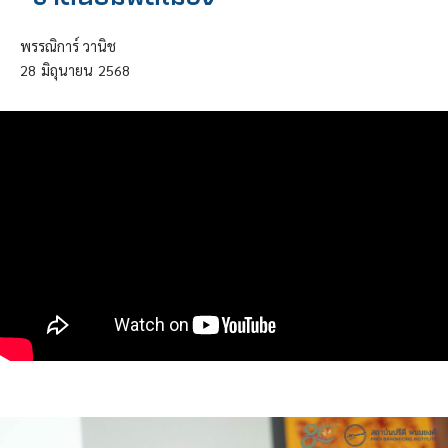
พรรณิการ์ วานิช
28
มิถุนายน
2568