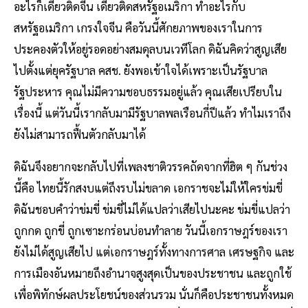
อะไรก็เดี๋ยวติดจีน เดี๋ยวติดสหรัฐอเมริกา ทําอะไรกับ
สหรัฐอเมริกา เกรงใจจีน คือวันนี้ศักยภาพของเราในการ
ประคองตัวให้อยู่รอดอย่างสมดุลบนเวทีโลก ดิฉันคิดว่าสูญเสีย
ไปตั้งแต่ยุครัฐบาล คสช. ยังพอเข้าใจได้เพราะเป็นรัฐบาล
รัฐประหาร คุณไม่มีความชอบธรรมอยู่แล้ว คุณเสียเปรียบใน
เรื่องนี้ แต่วันนี้เรากลับมามีรัฐบาลพลเรือนกี่ปีแล้ว ทําไมเราถึง
ยังไม่สามารถฟื้นตัวกลับมาได้
ดิฉันจึงอยากจะกลับไปที่เพลงชาติวรรคถัดจากที่ฮิต ๆ กันช่วง
นี้คือ ไทยนี้รักสงบแต่ถึงรบไม่ขลาด เอกราชจะไม่ให้ใครข่มขี่
ดิฉันชอบคําว่าข่มขี่ ข่มขี่ไม่ได้แปลว่าเสียไปนะคะ ข่มขี่แปลว่า
ถูกกด ถูกขี่ ถูกเซาะกร่อนบ่อนทําลาย วันนี้เอกราษฎร์ของเรา
ยังไม่ได้สูญเสียไป แต่เอกราษฎร์ทั้งทางการศาล เศรษฐกิจ และ
การเมืองอันหมายถึงอํานาจสูงสุดเป็นของประชาชน และถูกใช้
เพื่อพิทักษ์ผลประโยชน์ของส่วนรวม นั่นก็คือประชาชนทั้งหมด