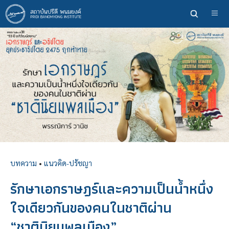
ข้าม
ไป
ยัง
เนื้อหา
หลัก
บทความ
•
แนวคิด-ปรัชญา
รักษาเอกราษฎร์และความเป็นน้ำหนึ่ง
ใจเดียวกันของคนในชาติผ่าน
“ชาตินิยมพลเมือง”