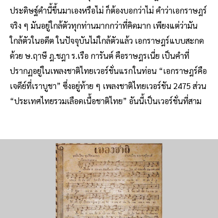
ประดิษฐ์คํานี้ขึ้นมาเองหรือไม่ ก็ต้องบอกว่าไม่ คําว่าเอกราษฎร์
จริง ๆ มันอยู่ใกล้ตัวทุกท่านมากกว่าที่คิดมาก เพียงแต่ว่ามัน
ใกล้ตัวในอดีต ในปัจจุบันไม่ใกล้ตัวแล้ว เอกราษฎร์แบบสะกด
ด้วย ษ.ฤาษี ฎ.ชฎา ร.เรือ การันต์ คือราษฎรเนี่ย เป็นคําที่
ปรากฏอยู่ในเพลงชาติไทยเวอร์ชั่นแรกในท่อน “เอกราษฎร์คือ
เจดีย์ที่เราบูชา” ซึ่งอยู่ท้าย ๆ เพลงชาติไทยเวอร์ชัน 2475 ส่วน
“ประเทศไทยรวมเลือดเนื้อชาติไทย” อันนี้เป็นเวอร์ชั่นที่สาม