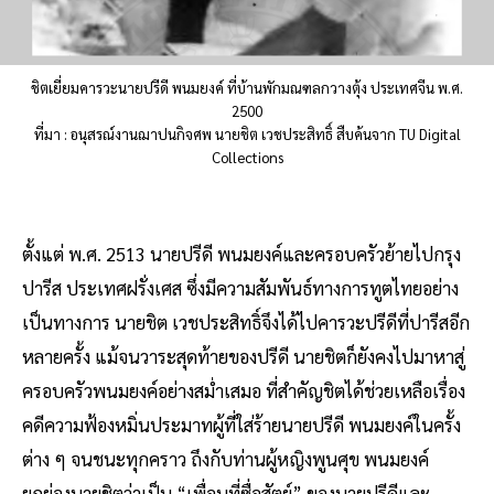
ชิตเยี่ยมคารวะนายปรีดี พนมยงค์ ที่บ้านพักมณฑลกวางตุ้ง ประเทศจีน พ.ศ.
2500
ที่มา : อนุสรณ์งานฌาปนกิจศพ นายชิต เวชประสิทธิ์ สืบค้นจาก TU Digital
Collections
ตั้งแต่ พ.ศ. 2513 นายปรีดี พนมยงค์และครอบครัวย้ายไปกรุง
ปารีส ประเทศฝรั่งเศส ซึ่งมีความสัมพันธ์ทางการทูตไทยอย่าง
เป็นทางการ นายชิต เวชประสิทธิ์จึงได้ไปคารวะปรีดีที่ปารีสอีก
หลายครั้ง แม้จนวาระสุดท้ายของปรีดี นายชิตก็ยังคงไปมาหาสู่
ครอบครัวพนมยงค์อย่างสม่ำเสมอ ที่สำคัญชิตได้ช่วยเหลือเรื่อง
คดีความฟ้องหมิ่นประมาทผู้ที่ใส่ร้ายนายปรีดี พนมยงค์ในครั้ง
ต่าง ๆ จนชนะทุกคราว ถึงกับท่านผู้หญิงพูนศุข พนมยงค์
ยกย่องนายชิตว่าเป็น “เพื่อนที่ซื่อสัตย์” ของนายปรีดีและ