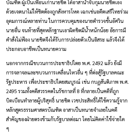
บัณฑิต ผู้เป็นเพื่อนเก่านายชิต ได้อาสานำจับกุมนายชิตเอง
ด้วยเจตนาไม่ให้ชิตต้องถูกสังหารโหด เฉกเช่นอดีตเสรีไทยร่วม
อุดมการณ์หลายท่าน ในการควบคุมของนายตำรวจชั้นอัศวิน
นายอื่น จนท้ายที่สุดหลักฐานเอาผิดชิตมีน้ำหนักน้อย อัยการมี
คำสั่งไม่ฟ้อง นายชิตจึงได้รับการปล่อยตัวเป็นอิสระ แล้วจึงได้
ประกอบอาชีพเป็นทนายความ
นอกจากกรณีขบวนการประชาธิปไตย พ.ศ. 2492 แล้ว ยังมี
การจลาจลและขบวนการเคลื่อนไหวอื่น ๆ ที่ต่อสู้รัฐบาลคณะ
รัฐประหาร เพื่อประชาธิปไตยสมบูรณ์ เช่น กบฏสันติภาพ พ.ศ.
2495 รวมทั้งคดีสวรรคตในรัชกาลที่ 8 ที่กลายเป็นคดีที่ถูก
บิดเบือนทำลายผู้บริสุทธิ์ นายชิต เวชประสิทธิ์ได้ใช้ความรู้จาก
หลักสูตรธรรมศาสตรบัณฑิต อาสาเป็นทนายจำเลยในคดี
สำคัญของฝ่ายตรงข้ามกับรัฐบาลต่อมา โดยไม่คิดค่าใช้จ่ายใด
ๆ