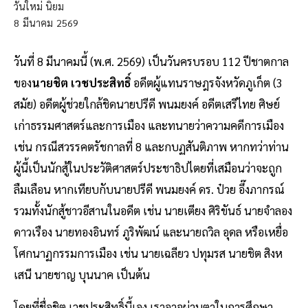
วันใหม่ นิยม
8
มีนาคม
2569
วันที่ 8 มีนาคมนี้ (พ.ศ. 2569) เป็นวันครบรอบ 112 ปีชาตกาล
ของ
นายชิต เวชประสิทธิ์
อดีตผู้แทนราษฎรจังหวัดภูเก็ต (3
สมัย) อดีตผู้ช่วยใกล้ชิดนายปรีดี พนมยงค์ อดีตเสรีไทย ศิษย์
เก่าธรรมศาสตร์และการเมือง และทนายว่าความคดีการเมือง
เช่น กรณีสวรรคตรัชกาลที่ 8 และกบฏสันติภาพ หากทว่าท่าน
ผู้นี้เป็นนักสู้ในประวัติศาสตร์ประชาธิปไตยที่เสมือนว่าจะถูก
ลืมเลือน หากเทียบกับนายปรีดี พนมยงค์ ดร. ป๋วย อึ๊งภากรณ์
รวมทั้งนักสู้ชาวอีสานในอดีต เช่น นายเตียง ศิริขันธ์ นายจำลอง
ดาวเรือง นายทองอินทร์ ภูริพัฒน์ และนายถวิล อุดล หรือเหยื่อ
โศกนาฏกรรมการเมือง เช่น นายเฉลียว ปทุมรส นายชิต สิงห
เสนี นายชาญ บุนนาค เป็นต้น
โดยที่ชื่อชิต เวชประสิทธิ์นี้เอง เราอาจผ่านตาในการศึกษา