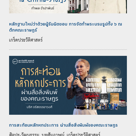
หลักฐานใหม่ว่าด้วยผู้รับผิดชอบ การจัดทำพระบรมรูปทั้ง ๖ ณ
ตึกคณะราษฎร์
เกร็ดประวัติศาสตร์
การสะท้อนหลักหกประการ ผ่านสื่อสิ่งพิมพ์ของคณะราษฎร
ศิลปะ-วัฒนธรรม, บทสัมภาษณ์, เกร็ดประวัติศาสตร์