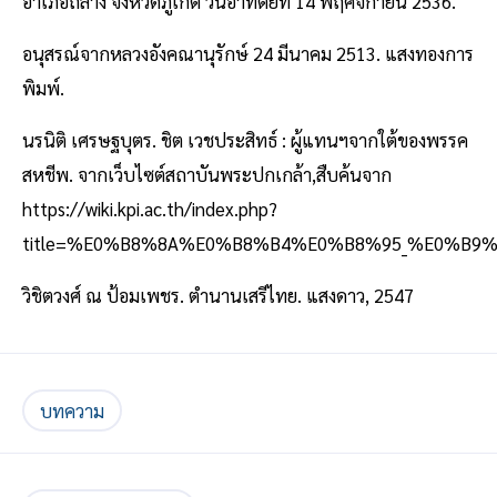
อำเภอถลาง จังหวัดภูเก็ต วันอาทิตย์ที่ 14 พฤศจิกายน 2536.
อนุสรณ์จากหลวงอังคณานุรักษ์ 24 มีนาคม 2513. แสงทองการ
พิมพ์.
นรนิติ เศรษฐบุตร. ชิต เวชประสิทธ์ : ผู้แทนฯจากใต้ของพรรค
สหชีพ. จากเว็บไซต์สถาบันพระปกเกล้า,สืบค้นจาก
https://wiki.kpi.ac.th/index.php?
title=%E0%B8%8A%E0%B8%B4%E0%B8%95_%E0%B
วิชิตวงศ์ ณ ป้อมเพชร. ตำนานเสรีไทย. แสงดาว, 2547
บทความ