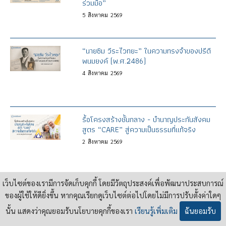
ร่วมมือ”
5
สิงหาคม
2569
“นายซิม วีระไวทยะ” ในความทรงจำของปรีดี
พนมยงค์ (พ.ศ.2486)
4
สิงหาคม
2569
รื้อโครงสร้างชั้นกลาง - บำนาญประกันสังคม
สูตร “CARE” สู่ความเป็นธรรมที่แท้จริง
2
สิงหาคม
2569
เว็บไซต์ของเรามีการจัดเก็บคุกกี้ โดยมีวัตถุประสงค์เพื่อพัฒนาประสบการณ์
ปฐมบทแห่งสวัสดิการ จาก “เค้าโครงการ
ของผู้ใช้ให้ดียิ่งขึ้น หากคุณเรียกดูเว็บไซต์ต่อไปโดยไม่มีการปรับตั้งค่าใดๆ
เศรษฐกิจของปรีดี” สู่ “บำนาญพื้นฐาน”
29
กรกฎาคม
2569
นั้น แสดงว่าคุณยอมรับนโยบายคุกกี้ของเรา
เรียนรู้เพิ่มเติม
ฉันยอมรับ