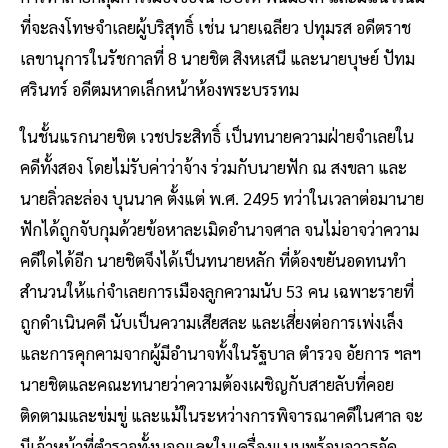
ที่จะลงโทษจำเลยผู้บริสุทธิ์ เช่น นายเฉลียว ปทุมรส อดีตราช
เลขานุการในรัชกาลที่ 8 นายชิต สิงหเสนี และนายบุษย์ ปัทม
ศรินทร์ อดีตมหาดเล็กหน้าห้องพระบรรทม
ในชั้นแรกนายชิต เวชประสิทธิ์ เป็นทนายความฝ่ายจำเลยใน
คดีทั้งสอง โดยไม่รับค่าว่าจ้าง ร่วมกับนายฟัก ณ สงขลา และ
นายลิ่วละล่อง บุนนาค ตั้งแต่ พ.ศ. 2495 ทว่าในเวลาต่อมานาย
ฟักได้ถูกจับกุมด้วยข้อหาละเมิดอำนาจศาล จนไม่อาจว่าความ
คดีใดได้อีก นายชิตจึงได้เป็นทนายหลัก ที่ต้องขยันอดทนทำ
สำนวนให้แก่จำเลยการเมืองลูกความนับ 53 คน เฉพาะรายที่
ถูกดำเนินคดี นับเป็นความเสียสละ และเสี่ยงต่อการเพ่งเล็ง
และการคุกคามจากผู้มีอำนาจทั้งในรัฐบาล ตำรวจ อัยการ ฯลฯ
นายชิตและคณะทนายว่าความต้องเผชิญกับสายลับที่คอย
ติดตามและข่มขู่ และแม้ในระหว่างการพิจารณาคดีในศาล จะ
มีเจ้าหน้าที่ตำรวจทั้งนอกและในเครื่องแบบพร้อมอาวุธจัด