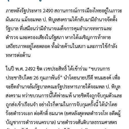
ภายหลังรัฐประหาร 2490 สถานการณ์การเมืองไทยอยู่ในภาวะ
ผันผวน แม้จอมพล ป. พิบูลสงครามได้กลับมามีอำนาจจัดตั้ง
รัฐบาล ที่เสมือนว่ามีอำนาจเผด็จการคุมอำนาจทหารและ
ตำรวจ และครองเสียงในรัฐสภา หากได้เผชิญการท้าทาย
เสถียรภาพอยู่โดยตลอด ทั้งฝ่ายค้านในสภา และการใช้กำลัง
ทหารต่อต้าน
ในปี พ.ศ. 2492 ชิต เวชประสิทธิ์ ได้เข้าร่วม “ขบวนการ
ประชาธิปไตย 26 กุมภาพันธ์” นำโดยนายปรีดี พนมยงค์ เพื่อ
จะยึดอำนาจล้มรัฐบาลคณะรัฐประหารภายใต้จอมพล ป. พิบูล
สงคราม ทว่าขบวนการนี้ได้พ่ายแพ้ นายชิตจึงถูกจับกุมตัวและ
ถูกส่งเข้าเรือนจำ อย่างไรก็ตามในการจับกุมครั้งนี้ ได้นำโดย
ร้อยตำรวจเอก ต่อศักดิ์ ยมนาค (ยศหลังสุดพลตำรวจโท อดีตผู้
บัญชาการตำรวจนครบาล) นายตำรวจสันติบาลธรรมศาสตร