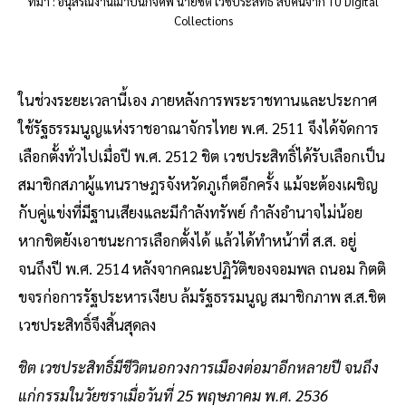
ที่มา : อนุสรณ์งานฌาปนกิจศพ นายชิต เวชประสิทธิ์ สืบค้นจาก TU Digital
Collections
ในช่วงระยะเวลานี้เอง ภายหลังการพระราชทานและประกาศ
ใช้รัฐธรรมนูญแห่งราชอาณาจักรไทย พ.ศ. 2511 จึงได้จัดการ
เลือกตั้งทั่วไปเมื่อปี พ.ศ. 2512 ชิต เวชประสิทธิ์ได้รับเลือกเป็น
สมาชิกสภาผู้แทนราษฎรจังหวัดภูเก็ตอีกครั้ง แม้จะต้องเผชิญ
กับคู่แข่งที่มีฐานเสียงและมีกำลังทรัพย์ กำลังอำนาจไม่น้อย
หากชิตยังเอาชนะการเลือกตั้งได้ แล้วได้ทำหน้าที่ ส.ส. อยู่
จนถึงปี พ.ศ. 2514 หลังจากคณะปฏิวัติของจอมพล ถนอม กิตติ
ขจรก่อการรัฐประหารเงียบ ล้มรัฐธรรมนูญ สมาชิกภาพ ส.ส.ชิต
เวชประสิทธิ์จึงสิ้นสุดลง
ชิต เวชประสิทธิ์มีชีวิตนอกวงการเมืองต่อมาอีกหลายปี จนถึง
แก่กรรมในวัยชราเมื่อวันที่ 25 พฤษภาคม พ.ศ. 2536