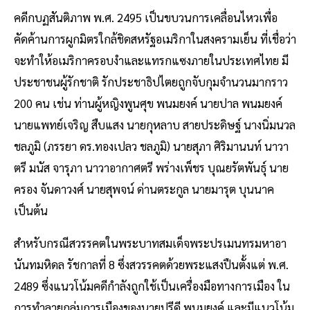
คดีกบฏสันติภาพ พ.ศ. 2495 เป็นขบวนการเคลื่อนไหวเพื่อ
คัดค้านการผูกมิตรใกล้ชิดสหรัฐอเมริกาในสงครามเย็น ที่เชื่อว่า
จะทำให้อเมริกาครอบงำและแทรกแซงภายในประเทศไทย มี
ประชาชนผู้รักชาติ รักประชาธิปไตยถูกจับกุมจำนวนมากราว
200 คน เช่น ท่านผู้หญิงพูนศุข พนมยงค์ นายปาล พนมยงค์
นายแพทย์เจริญ สืบแสง นายกุหลาบ สายประดิษฐ์ นางนิ่มนวล
ชลภูมิ (ภรรยา ดร.ทองเปลว ชลภูมิ) นายสุภา ศิริมานนท์ นาวา
ตรี มนัส จารุภา นาวาอากาศตรี พร่างเพ็ชร บุณยรัตพันธุ์ นาย
ครอง จันดาวงศ์ นายสุพจน์ ด่านตระกูล นายมารุต บุนนาค
เป็นต้น
สำหรับกรณีสวรรคตในพระบาทสมเด็จพระปรเมนทรมหาอา
นันทมหิดล รัชกาลที่ 8 ซึ่งสวรรคตด้วยพระแสงปืนตั้งแต่ พ.ศ.
2489 ซึ่งแนวโน้มคดีกำลังถูกใช้เป็นเครื่องมือทางการเมือง ใน
การทำลายกลุ่มการเมืองของนายปรีดี พนมยงค์ และมีแนวโน้ม