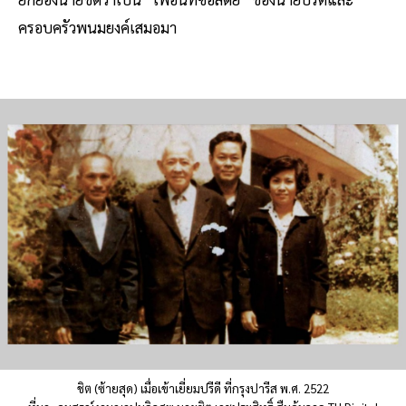
ครอบครัวพนมยงค์เสมอมา
ชิต (ซ้ายสุด) เมื่อเข้าเยี่ยมปรีดี ที่กรุงปารีส พ.ศ. 2522