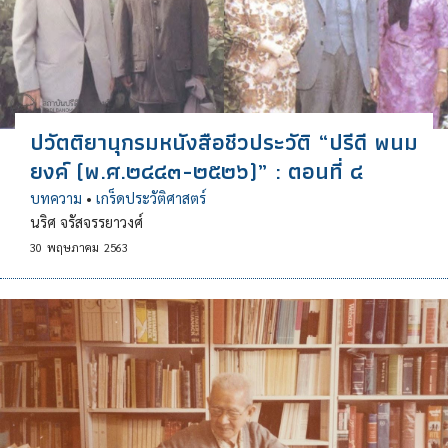
ปวัตติยานุกรมหนังสือชีวประวัติ “ปรีดี พนม
ยงค์ (พ.ศ.๒๔๔๓-๒๕๒๖)” : ตอนที่ ๔
บทความ
•
เกร็ดประวัติศาสตร์
นริศ จรัสจรรยาวงศ์
30
พฤษภาคม
2563