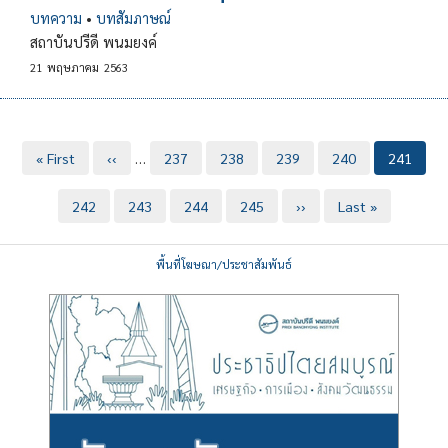
บทความ
•
บทสัมภาษณ์
สถาบันปรีดี พนมยงค์
21
พฤษภาคม
2563
Pagination
หน้า
« First
หน้า
‹‹
…
Page
237
Page
238
Page
239
Page
240
Current
241
แรก
ก่อน
page
Page
242
หน้า
Page
243
Page
244
Page
245
Next
››
Last
Last »
page
page
พื้นที่โฆษณา/ประชาสัมพันธ์