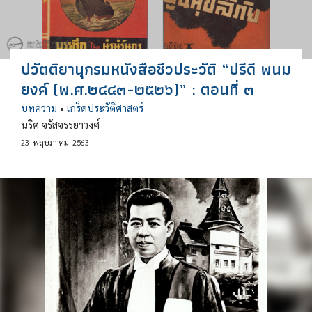
ปวัตติยานุกรมหนังสือชีวประวัติ “ปรีดี พนม
ยงค์ (พ.ศ.๒๔๔๓-๒๕๒๖)” : ตอนที่ ๓
บทความ
•
เกร็ดประวัติศาสตร์
นริศ จรัสจรรยาวงศ์
23
พฤษภาคม
2563