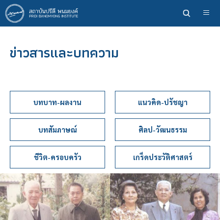
ข้าม
ไป
ยัง
เนื้อหา
ข่าวสารและบทความ
หลัก
บทบาท-ผลงาน
แนวคิด-ปรัชญา
บทสัมภาษณ์
ศิลป-วัฒนธรรม
ชีวิต-ครอบครัว
เกร็ดประวัติศาสตร์