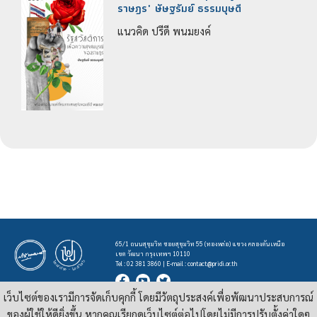
ราษฎร" ษัษฐรัมย์ ธรรมบุษดี
แนวคิด ปรีดี พนมยงค์
65/1 ถนนสุขุมวิท ซอยสุขุมวิท 55 (ทองหล่อ) แขวง คลองตันเหนือ
เขต วัฒนา กรุงเทพฯ 10110
Tel : 02 381 3860 | E-mail :
contact@pridi.or.th
เว็บไซต์ของเรามีการจัดเก็บคุกกี้ โดยมีวัตถุประสงค์เพื่อพัฒนาประสบการณ์
บทความ รูปภาพ และสื่ออื่นๆ ที่มีสัญลักษณ์ของสถาบันปรีดี พนมยงค์ ในเว็บไซต์
https://pridi.or.th
ของผู้ใช้ให้ดียิ่งขึ้น หากคุณเรียกดูเว็บไซต์ต่อไปโดยไม่มีการปรับตั้งค่าใดๆ
เผยแพร่ภายใต้สัญญาอนุญาต
ครีเอทีฟคอมมอนส์แบบแสดงที่มา-ไม่ใช่เชิงพาณิชย์ 4.0 สากล