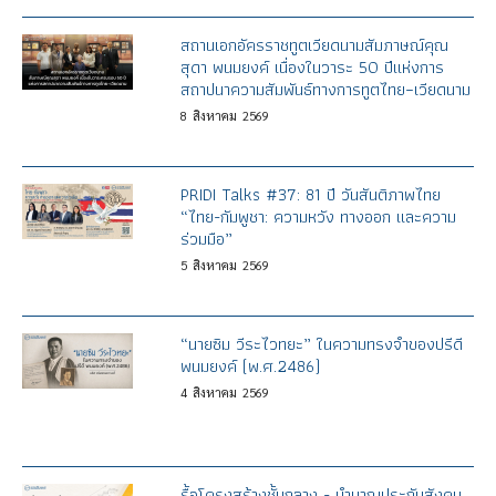
สถานเอกอัครราชทูตเวียดนามสัมภาษณ์คุณ
สุดา พนมยงค์ เนื่องในวาระ 50 ปีแห่งการ
สถาปนาความสัมพันธ์ทางการทูตไทย–เวียดนาม
8
สิงหาคม
2569
PRIDI Talks #37: 81 ปี วันสันติภาพไทย
“ไทย-กัมพูชา: ความหวัง ทางออก และความ
ร่วมมือ”
5
สิงหาคม
2569
“นายซิม วีระไวทยะ” ในความทรงจำของปรีดี
พนมยงค์ (พ.ศ.2486)
4
สิงหาคม
2569
รื้อโครงสร้างชั้นกลาง - บำนาญประกันสังคม