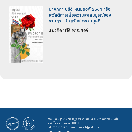
ปาฐกถา ปรีดี พนมยงค์ 2564 "รัฐ
สวัสดิการเพื่อความสุขสมบูรณ์ของ
ราษฎร" ษัษฐรัมย์ ธรรมบุษดี
แนวคิด ปรีดี พนมยงค์
65/1 ถนนสุขุมวิท ซอยสุขุมวิท 55 (ทองหล่อ) แขวง คลองตันเหนือ
เขต วัฒนา กรุงเทพฯ 10110
Tel : 02 381 3860 | E-mail :
contact@pridi.or.th