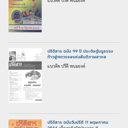
แนวคิด ปรีดี พนมยงค์
ปรีดีสาร ฉบับ 99 ปี ประดิษฐ์มนูธรรม
ก้าวสู่ศตวรรษแห่งสันติภาพสากล
แนวคิด ปรีดี พนมยงค์
ปรีดีสาร ฉบับวันปรีดี 11 พฤษภาคม
2544 เบื้องหลังรัฐประหาร 8