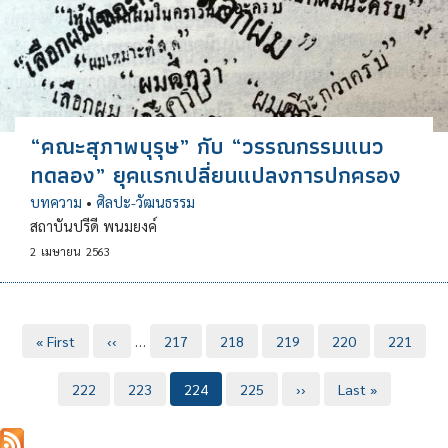
“คณะสุภาพบุรุษ” กับ “วรรณกรรมแนว
ทดลอง” ยุคแรกเปลี่ยนแปลงการปกครอง
บทความ
•
ศิลปะ-วัฒนธรรม
สถาบันปรีดี พนมยงค์
2
เมษายน
2563
Pagination
หน้า
« First
หน้า
‹‹
…
Page
217
Page
218
Page
219
Page
220
Page
221
แรก
ก่อน
Page
222
หน้า
Page
223
Current
224
Page
225
Next
››
Last
Last »
page
page
page