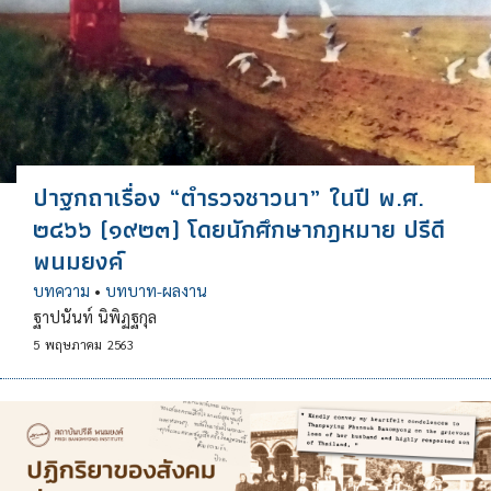
ปาฐกถาเรื่อง “ตำรวจชาวนา” ในปี พ.ศ.
๒๔๖๖ (๑๙๒๓) โดยนักศึกษากฎหมาย ปรีดี
พนมยงค์
บทความ
•
บทบาท-ผลงาน
ฐาปนันท์ นิพิฏฐกุล
5
พฤษภาคม
2563