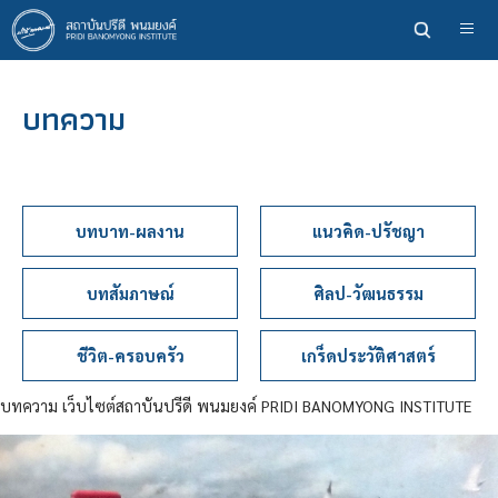
ข้าม
ไป
ยัง
เนื้อหา
บทความ
หลัก
บทบาท-ผลงาน
แนวคิด-ปรัชญา
บทสัมภาษณ์
ศิลป-วัฒนธรรม
ชีวิต-ครอบครัว
เกร็ดประวัติศาสตร์
บทความ เว็บไซต์สถาบันปรีดี พนมยงค์ PRIDI BANOMYONG INSTITUTE