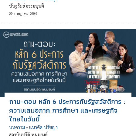
ษัษฐรัมย์ ธรรมบุษดี
29
กรกฎาคม
2569
ถาม-ตอบ หลัก 6 ประการกับรัฐสวัสดิการ :
ความเสมอภาค การศึกษา และเศรษฐกิจ
ไทยในวันนี้
บทความ
•
แนวคิด-ปรัชญา
สถาบันปรีดี พนมยงค์