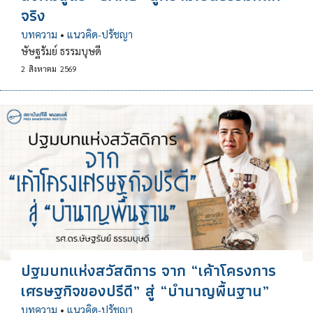
จริง
บทความ
•
แนวคิด-ปรัชญา
ษัษฐรัมย์ ธรรมบุษดี
2
สิงหาคม
2569
ปฐมบทแห่งสวัสดิการ จาก “เค้าโครงการ
เศรษฐกิจของปรีดี” สู่ “บำนาญพื้นฐาน”
บทความ
•
แนวคิด-ปรัชญา