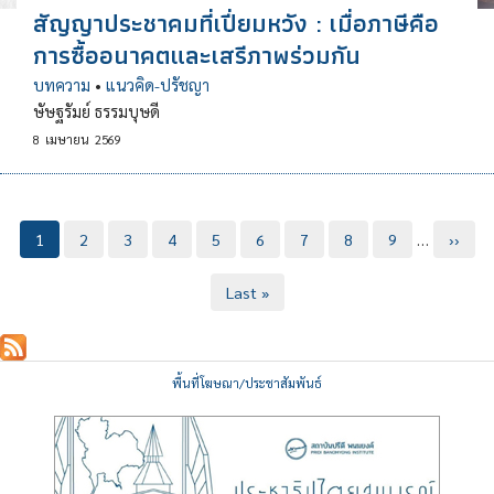
สัญญาประชาคมที่เปี่ยมหวัง : เมื่อภาษีคือ
การซื้ออนาคตและเสรีภาพร่วมกัน
บทความ
•
แนวคิด-ปรัชญา
ษัษฐรัมย์ ธรรมบุษดี
8
เมษายน
2569
Pagination
Current
1
Page
2
Page
3
Page
4
Page
5
Page
6
Page
7
Page
8
Page
9
…
Next
››
page
page
Last
Last »
page
พื้นที่โฆษณา/ประชาสัมพันธ์