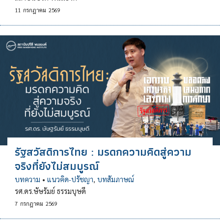
11
กรกฎาคม
2569
รัฐสวัสดิการไทย : มรดกความคิดสู่ความ
จริงที่ยังไม่สมบูรณ์
บทความ
•
แนวคิด-ปรัชญา
,
บทสัมภาษณ์
รศ.ดร.ษัษรัมย์ ธรรมบุษดี
7
กรกฎาคม
2569