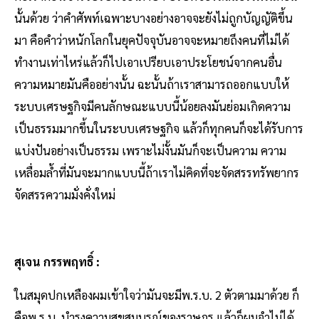
นั้นด้วย ว่าคำศัพท์เฉพาะบางอย่างอาจจะยังไม่ถูกบัญญัติขึ้น
มา คือคำว่าหนักโลกในยุคปัจจุบันอาจจะหมายถึงคนที่ไม่ได้
ทำงานเท่าไหร่แล้วก็ไปเอาเปรียบเอาประโยชน์จากคนอื่น
ความหมายมันคืออย่างนั้น ฉะนั้นถ้าเราสามารถออกแบบให้
ระบบเศรษฐกิจมีคนลักษณะแบบนี้น้อยลงมันย่อมเกิดความ
เป็นธรรมมากขึ้นในระบบเศรษฐกิจ แล้วก็ทุกคนก็จะได้รับการ
แบ่งปันอย่างเป็นธรรม เพราะไม่งั้นมันก็จะเป็นความ ความ
เหลื่อมล้ำที่มันจะมากแบบนี้ถ้าเราไม่คิดที่จะจัดสรรทรัพยากร
จัดสรรความมั่งคั่งใหม่
สุเจน กรรพฤทธิ์ :
ในสมุดปกเหลืองผมเข้าใจว่ามันจะมีพ.ร.บ. 2 ตัวตามมาด้วย ก็
คือพ.ร.บ. บำรุงความสุขสมบูรณ์ของราษฎร แล้วก็ผมจำไม่ได้