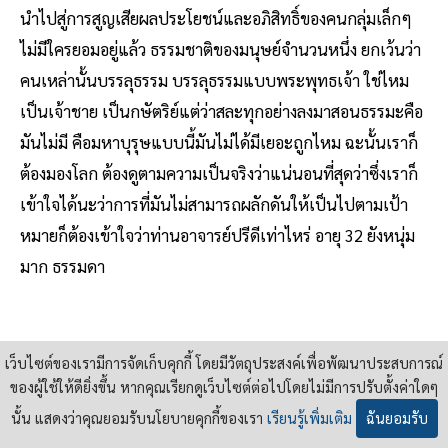
นำไปสู่การสูญเสียผลประโยชน์และอภิสิทธิ์ของคนกลุ่มเล็กๆ
ไม่มีใครยอมอยู่แล้ว ธรรมชาติของมนุษย์จำนวนหนึ่ง ยกเว้นว่า
คนเหล่านั้นบรรลุธรรม บรรลุธรรมแบบพระพุทธเจ้า ใช่ไหม
เป็นเจ้าชาย เป็นกษัตริย์แต่ว่าสละทุกอย่างลงมาสอนธรรมะคือ
มันไม่มี คือมหาบุรุษแบบนี้มันไม่ได้มีเยอะถูกไหม ฉะนั้นเราก็
ต้องมองโลก ต้องดูตามความเป็นจริงว่าแน่นอนที่สุดว่าซึ่งเราก็
เข้าใจได้นะว่าการที่มันไม่สามารถผลักดันให้เป็นไปตามเป้า
หมายก็ต้องเข้าใจว่าท่านอาจารย์ปรีดีเท่าไหร่ อายุ 32 ยังหนุ่ม
มาก ธรรมดา
สุเจน กรรพฤทธิ์ :
เว็บไซต์ของเรามีการจัดเก็บคุกกี้ โดยมีวัตถุประสงค์เพื่อพัฒนาประสบการณ์
ของผู้ใช้ให้ดียิ่งขึ้น หากคุณเรียกดูเว็บไซต์ต่อไปโดยไม่มีการปรับตั้งค่าใดๆ
เนื้อหาละครับอาจารย์ ผมเข้าใจว่าอาจารย์ได้อ่านแล้ว แต่ว่า
นั้น แสดงว่าคุณยอมรับนโยบายคุกกี้ของเรา
เรียนรู้เพิ่มเติม
ฉันยอมรับ
มันมีอะไรไหมที่อาจารย์รู้สึกว่า ตรงนี้มันแปลกๆ ไหม หมาย