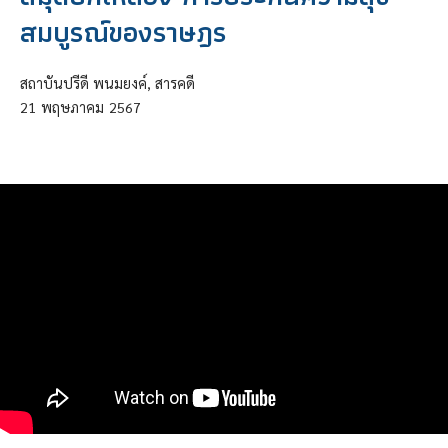
สมบูรณ์ของราษฎร
สถาบันปรีดี พนมยงค์, สารคดี
21
พฤษภาคม
2567