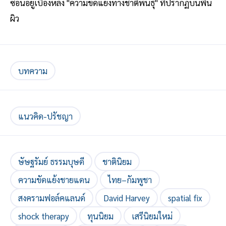
ซ่อนอยู่เบื้องหลัง "ความขัดแย้งทางชาติพันธุ์" ที่ปรากฏบนพื้น
ผิว
บทความ
แนวคิด-ปรัชญา
ษัษฐรัมย์ ธรรมบุษดี
ชาตินิยม
ความขัดแย้งชายแดน
ไทย–กัมพูชา
สงครามฟอล์คแลนด์
David Harvey
spatial fix
shock therapy
ทุนนิยม
เสรีนิยมใหม่