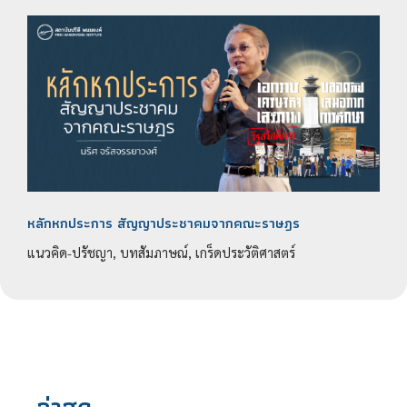
หลักหกประการ สัญญาประชาคมจากคณะราษฎร
แนวคิด-ปรัชญา, บทสัมภาษณ์, เกร็ดประวัติศาสตร์
ล่าสุด