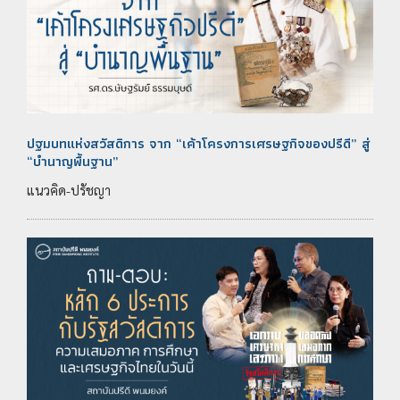
ปฐมบทแห่งสวัสดิการ จาก “เค้าโครงการเศรษฐกิจของปรีดี” สู่
“บำนาญพื้นฐาน”
แนวคิด-ปรัชญา