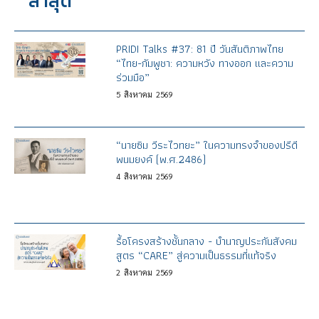
PRIDI Talks #37: 81 ปี วันสันติภาพไทย
“ไทย-กัมพูชา: ความหวัง ทางออก และความ
ร่วมมือ”
5
สิงหาคม
2569
“นายซิม วีระไวทยะ” ในความทรงจำของปรีดี
พนมยงค์ (พ.ศ.2486)
4
สิงหาคม
2569
รื้อโครงสร้างชั้นกลาง - บำนาญประกันสังคม
สูตร “CARE” สู่ความเป็นธรรมที่แท้จริง
2
สิงหาคม
2569