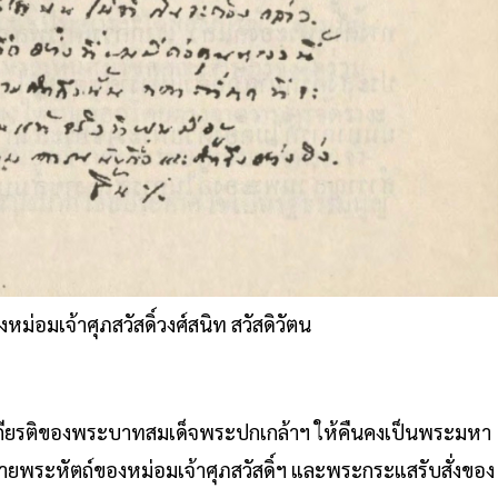
่อมเจ้าศุภสวัสดิ์วงศ์สนิท สวัสดิวัตน
ะเกียรติของพระบาทสมเด็จพระปกเกล้าฯ ให้คืนคงเป็นพระมหา
ายพระหัตถ์ของหม่อมเจ้าศุภสวัสดิ์ฯ และพระกระแสรับสั่งของ