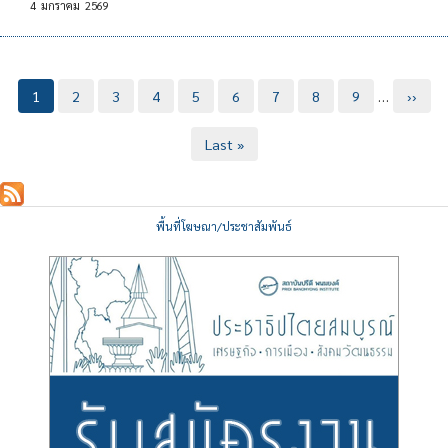
4
มกราคม
2569
Pagination
Current
1
Page
2
Page
3
Page
4
Page
5
Page
6
Page
7
Page
8
Page
9
…
Next
››
page
page
Last
Last »
page
พื้นที่โฆษณา/ประชาสัมพันธ์