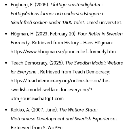
Engberg, E. (2005).
I fattiga omständigheter :
Fattigvårdens former och understödstagare i
Skellefteå socken under 1800-talet.
Umeå universitet.
Högman, H. (2023, February 20).
Poor Relief in Sweden
Formerly
. Retrieved from History - Hans Högman:
https://www.hhogman.se/poor-relief-formerly.htm
Teach Democracy. (2025).
The Swedish Model: Welfare
for Everyone
. Retrieved from Teach Democracy:
https://teachdemocracy.org/online-lesson/the-
swedish-model-welfare-for-everyone/?
utm_source=chatgpt.com
Kokko, A. (2007, June).
The Welfare State:
Vietnamese Development and Swedish Experiences.
Retrieved from S-WoPEc: