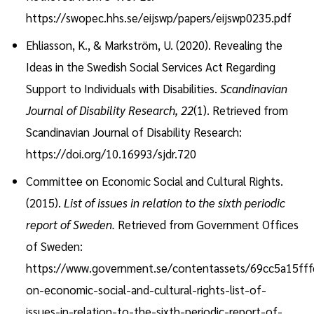
https://swopec.hhs.se/eijswp/papers/eijswp0235.pdf
Ehliasson, K., & Markström, U. (2020). Revealing the
Ideas in the Swedish Social Services Act Regarding
Support to Individuals with Disabilities.
Scandinavian
Journal of Disability Research, 22
(1). Retrieved from
Scandinavian Journal of Disability Research:
https://doi.org/10.16993/sjdr.720
Committee on Economic Social and Cultural Rights.
(2015).
List of issues in relation to the sixth periodic
report of Sweden.
Retrieved from Government Offices
of Sweden:
https://www.government.se/contentassets/69cc5a15f
on-economic-social-and-cultural-rights-list-of-
issues-in-relation-to-the-sixth-periodic-report-of-