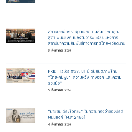
สถานเอกอัครราชทูตเวียดนามสัมภาษณ์คุณ
สุดา พนมยงค์ เนื่องในวาระ 50 ปีแห่งการ
สถาปนาความสัมพันธ์ทางการทูตไทย–เวียดนาม
8
สิงหาคม
2569
PRIDI Talks #37: 81 ปี วันสันติภาพไทย
“ไทย-กัมพูชา: ความหวัง ทางออก และความ
ร่วมมือ”
5
สิงหาคม
2569
“นายซิม วีระไวทยะ” ในความทรงจำของปรีดี
พนมยงค์ (พ.ศ.2486)
4
สิงหาคม
2569