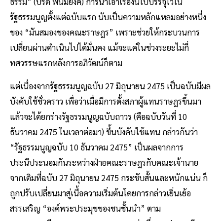
ธรรม” (ปรีดี พนมยงค์) การนำเอาเรื่องนี้ไปบรรจุไว้ใน
รัฐธรรมนูญตั้งแต่ฉบับแรก นับเป็นความหลักแหลมอย่างหนึ่ง
ของ “มันสมองของคณะราษฎร” เพราะช่วยให้กระบวนการ
เปลี่ยนผ่านดำเนินไปได้มั่นคง แม้จะแค่ในช่วงระยะไม่กี่
ทศวรรษแรกหลังการอภิวัฒน์ก็ตาม
แต่เนื่องจากรัฐธรรมนูญฉบับ 27 มิถุนายน 2475 เป็นฉบับมีผล
บังคับใช้ชั่วคราว เพื่อว่าเมื่อมีการตั้งสภาผู้แทนราษฎรขึ้นมา
แล้วจะได้ยกร่างรัฐธรรมนูญฉบับถาวร (คือฉบับวันที่ 10
ธันวาคม 2475 ในเวลาต่อมา) ขึ้นบังคับใช้แทน กล่าวกันว่า
“รัฐธรรมนูญฉบับ 10 ธันวาคม 2475” เป็นผลจากการ
ประนีประนอมกันระหว่างฝ่ายคณะราษฎรกับคณะเจ้านาย
จากเดิมที่ฉบับ 27 มิถุนายน 2475 กระชับสั้นและหนักแน่น ก็
ถูกปรับเปลี่ยนมาสู่เนื้อความเริ่มต้นโดยการกล่าวเยิ่นเย้อ
สรรเสริญ “องค์พระประมุขของชนชั้นนำ” ตาม