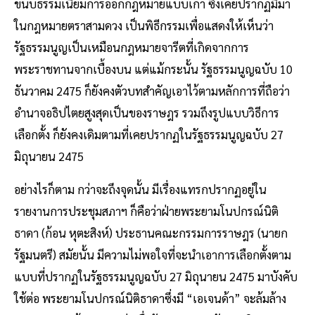
ขนบธรรมเนียมการออกกฎหมายแบบเก่า ซึ่งเคยปรากฏมีมา
ในกฎหมายตราสามดวง เป็นพิธีกรรมเพื่อแสดงให้เห็นว่า
รัฐธรรมนูญเป็นเหมือนกฎหมายจารีตที่เกิดจากการ
พระราชทานจากเบื้องบน แต่แม้กระนั้น รัฐธรรมนูญฉบับ 10
ธันวาคม 2475 ก็ยังคงตัวบทสำคัญเอาไว้ตามหลักการที่ถือว่า
อำนาจอธิปไตยสูงสุดเป็นของราษฎร รวมถึงรูปแบบวิธีการ
เลือกตั้ง ก็ยังคงเดิมตามที่เคยปรากฏในรัฐธรรมนูญฉบับ 27
มิถุนายน 2475
อย่างไรก็ตาม กว่าจะถึงจุดนั้น มีเรื่องแทรกปรากฏอยู่ใน
รายงานการประชุมสภาฯ ก็คือว่าฝ่ายพระยามโนปกรณ์นิติ
ธาดา (ก้อน หุตะสิงห์) ประธานคณะกรรมการราษฎร (นายก
รัฐมนตรี) สมัยนั้น มีความไม่พอใจที่จะนำเอาการเลือกตั้งตาม
แบบที่ปรากฏในรัฐธรรมนูญฉบับ 27 มิถุนายน 2475 มาบังคับ
ใช้ต่อ พระยามโนปกรณ์นิติธาดาซึ่งมี “เอเจนด้า” จะล้มล้าง