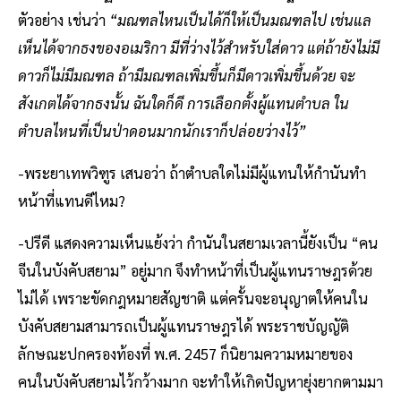
ตัวอย่าง เช่นว่า
“มณฑลไหนเป็นได้ก็ให้เป็นมณฑลไป เช่นแล
เห็นได้จากธงของอเมริกา มีที่ว่างไว้สำหรับใส่ดาว แต่ถ้ายังไม่มี
ดาวก็ไม่มีมณฑล ถ้ามีมณฑลเพิ่มขึ้นก็มีดาวเพิ่มขึ้นด้วย จะ
สังเกตได้จากธงนั้น ฉันใดก็ดี การเลือกตั้งผู้แทนตำบล ใน
ตำบลไหนที่เป็นป่าดอนมากนักเราก็ปล่อยว่างไว้”
-พระยาเทพวิฑูร เสนอว่า ถ้าตำบลใดไม่มีผู้แทนให้กำนันทำ
หน้าที่แทนดีไหม?
-ปรีดี แสดงความเห็นแย้งว่า กำนันในสยามเวลานี้ยังเป็น “คน
จีนในบังคับสยาม” อยู่มาก จึงทำหน้าที่เป็นผู้แทนราษฎรด้วย
ไม่ได้ เพราะขัดกฎหมายสัญชาติ แต่ครั้นจะอนุญาตให้คนใน
บังคับสยามสามารถเป็นผู้แทนราษฎรได้ พระราชบัญญัติ
ลักษณะปกครองท้องที่ พ.ศ. 2457 ก็นิยามความหมายของ
คนในบังคับสยามไว้กว้างมาก จะทำให้เกิดปัญหายุ่งยากตามมา