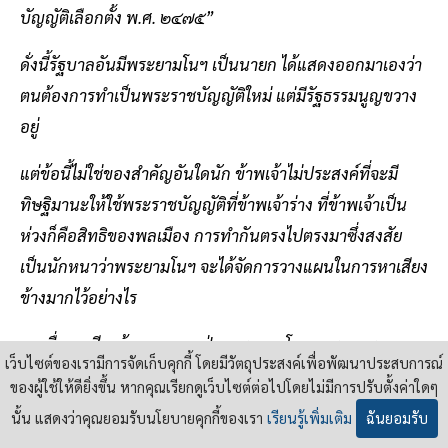
บัญญัติเลือกตั้ง พ.ศ. ๒๔๗๕”
ดั่งนี้รัฐบาลอันมีพระยามโนฯ เป็นนายก ได้แสดงออกมาเองว่า
ตนต้องการทำเป็นพระราชบัญญัติใหม่ แต่มีรัฐธรรมนูญขวาง
อยู่
แต่ข้อนี้ไม่ใช่ของสำคัญอันใดนัก ข้าพเจ้าไม่ประสงค์ที่จะมี
ทิษฐิมานะให้ใช้พระราชบัญญัติที่ข้าพเจ้าร่าง ที่ข้าพเจ้าเป็น
ห่วงก็คือสิทธิของพลเมือง การทำกันตรงไปตรงมาซึ่งสงสัย
เป็นนักหนาว่าพระยามโนฯ จะได้จัดการวางแผนในการหาเสียง
ข้างมากไว้อย่างไร
๒. เพื่อหาเสียงข้างมาก ทางฝ่ายพระยามโนฯ เพราะพระยา
เว็บไซต์ของเรามีการจัดเก็บคุกกี้ โดยมีวัตถุประสงค์เพื่อพัฒนาประสบการณ์
มโนฯ มีความเกลียดชังคนรุ่นหนุ่มเป็นนักหนา เหตุฉะนั้นจึงขอ
ของผู้ใช้ให้ดียิ่งขึ้น หากคุณเรียกดูเว็บไซต์ต่อไปโดยไม่มีการปรับตั้งค่าใดๆ
ขยายอายุให้สูงขึ้น กับทั้งพระยามโนฯ ประสงค์จะควบคุม
นั้น แสดงว่าคุณยอมรับนโยบายคุกกี้ของเรา
เรียนรู้เพิ่มเติม
ฉันยอมรับ
สภาฯ ไม่ใช่ให้สภาควบคุมตามรัฐธรรมนูญ จึงได้ลดจำนวน