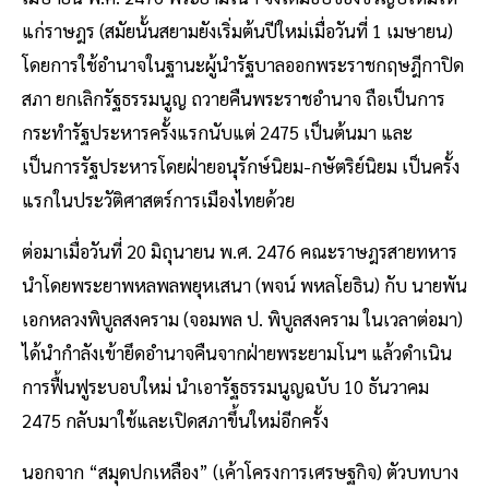
แก่ราษฎร (สมัยนั้นสยามยังเริ่มต้นปีใหม่เมื่อวันที่ 1 เมษายน)
โดยการใช้อำนาจในฐานะผู้นำรัฐบาลออกพระราชกฤษฎีกาปิด
สภา ยกเลิกรัฐธรรมนูญ ถวายคืนพระราชอำนาจ ถือเป็นการ
กระทำรัฐประหารครั้งแรกนับแต่ 2475 เป็นต้นมา และ
เป็นการรัฐประหารโดยฝ่ายอนุรักษ์นิยม-กษัตริย์นิยม เป็นครั้ง
แรกในประวัติศาสตร์การเมืองไทยด้วย
ต่อมาเมื่อวันที่ 20 มิถุนายน พ.ศ. 2476 คณะราษฎรสายทหาร
นำโดยพระยาพหลพลพยุหเสนา (พจน์ พหลโยธิน) กับ นายพัน
เอกหลวงพิบูลสงคราม (จอมพล ป. พิบูลสงคราม ในเวลาต่อมา)
ได้นำกำลังเข้ายึดอำนาจคืนจากฝ่ายพระยามโนฯ แล้วดำเนิน
การฟื้นฟูระบอบใหม่ นำเอารัฐธรรมนูญฉบับ 10 ธันวาคม
2475 กลับมาใช้และเปิดสภาขึ้นใหม่อีกครั้ง
นอกจาก “สมุดปกเหลือง” (เค้าโครงการเศรษฐกิจ) ตัวบทบาง