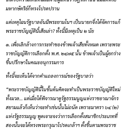
มหากษัตริย์ก็ทรงโปรดปราน
แต่เหตุไฉนรัฐบาลอันมีพระยามโนฯ เป็นนายกจึ่งได้จัดการแก้
พระราชบัญญัตินี้เสียเล่า? ทั้งนี้มีเหตุเป็น ๒ นัย
๑. เพื่อเลิกล้างการกระทำของข้าพเจ้าเสียทั้งหมด เพราะพระ
ราชบัญญัติการเลือกตั้ง พ.ศ. ๒๔๗๕ นั้น ข้าพเจ้าเป็นผู้ยกร่าง
ขึ้นปรึกษาในคณะอนุกรรมการ
ทั้งนี้จะเห็นได้จากคำแถลงการณ์ของรัฐบาลว่า
“พระราชบัญญัตินี้ในชั้นต้นคิดจะทำเป็นพระราชบัญญัติใหม่
ทั้งมวล... แต่เมื่อได้พิจารณาดูรัฐธรรมนูญแห่งราชอาณาจักร
สยามแล้วก็เห็นว่าจะทำเช่นนั้นไม่ถนัด เพราะมาตรา ๖๔ (๒)
แห่งรัฐธรรมนูญ พูดเจาะจงว่าการเลือกตั้งสมาชิกประเภทที่
สองนั้นจะได้ทรงพระกรุณาโปรดเกล้าฯ ตั้งขึ้นตามพระราช