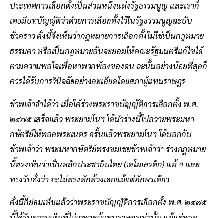
ประเทศการเลือกตั้งเป็นส่วนหนึ่งแห่งรัฐธรรมนูญ และเราก็
เคยมีบทบัญญัติว่าด้วยการเลือกตั้งไว้ในรัฐธรรมนูญฉะบับ
ชั่วคราว ดั่งนี้จึงเห็นว่ากฎหมายการเลือกตั้งไม่ใช่เป็นกฎหมาย
ธรรมดา หรือเป็นกฎหมายอันจะยอมให้คณะรัฐมนตรีแก้ไขได้
ตามความพอใจเพื่อหาพวกพ้องของตน ฉะนั้นอย่างน้อยที่สุดก็
ควรได้รับการวินิจฉัยอย่างละเอียดโดยสภาผู้แทนราษฎร
ข้าพเจ้าจำได้ว่า เมื่อได้ร่างพระราชบัญญัติการเลือกตั้ง พ.ศ.
๒๔๗๕ เสร็จแล้ว พระยามโนฯ ได้นำร่างนี้ไปถวายพระมหา
กษัตริย์ให้ทอดพระเนตร ครั้นแล้วพระยามโนฯ ได้บอกกับ
ข้าพเจ้าว่า พระมหากษัตริย์ทรงชมเชยข้าพเจ้าว่า ร่างกฎหมาย
นี้ทรงเห็นว่าเป็นหลักประชาธิปไตย (เดโมเครติก) แท้ ๆ และ
ทรงรับสั่งว่า จะไม่ทรงทักท้วงเลยแม้แต่อักษรเดียว
ดั่งนี้ก็ย่อมเห็นแล้วว่าพระราชบัญญัติการเลือกตั้ง พ.ศ. ๒๔๗๕
นี้ได้รับความเห็นที่ไม่เฉพาะผู้แทนราษฎรเท่านั้น แม้แต่พระ