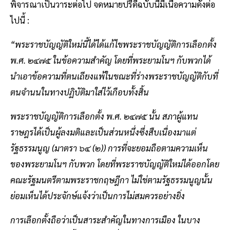
พิจารณาเป็นวาระต่อไป จดหมายปรีดีฉบับนี้มีเนื้อความดังต่อ
ไปนี้ :
“พระราชบัญญัติใหม่นี้ได้ได้แก้ไขพระราชบัญญัติการเลือกตั้ง
พ.ศ. ๒๔๗๕ ในข้อความสำคัญ โดยที่พระยามโนฯ กับพวกได้
นำเอาข้อความที่ตนเถียงแพ้ในขณะที่ร่างพระราชบัญญัติกับที่
ตนจำนนในทางปฏิบัติมาใส่ไว้เกือบทั้งสิ้น
พระราชบัญญัติการเลือกตั้ง พ.ศ. ๒๔๗๕ นั้น สภาผู้แทน
ราษฎรได้เป็นผู้ลงมติและเป็นส่วนหนึ่งซึ่งสืบเนื่องมาแต่
รัฐธรรมนูญ (มาตรา ๖๔ (๒)) การที่จะยอมถือตามความเห็น
ของพระยามโนฯ กับพวก โดยที่พระราชบัญญัติใหม่ได้ออกโดย
คณะรัฐมนตรีตามพระราชกฤษฎีกา ไม่ใช่ตามรัฐธรรมนูญนั้น
ย่อมเห็นได้ประจักษ์แจ้งว่าเป็นการไม่สมควรอย่างยิ่ง
การเลือกตั้งถือว่าเป็นสาระสำคัญในทางการเมือง ในบาง