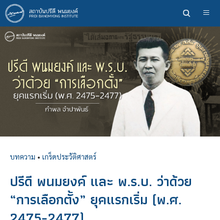
ข้าม
ไป
ยัง
เนื้อหา
หลัก
บทความ
•
เกร็ดประวัติศาสตร์
ปรีดี พนมยงค์ และ พ.ร.บ. ว่าด้วย
“การเลือกตั้ง” ยุคแรกเริ่ม (พ.ศ.
2475-2477)