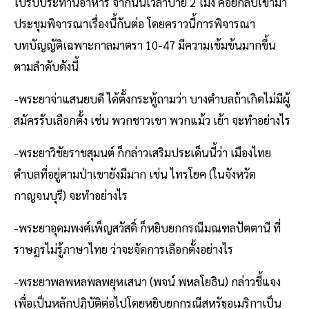
ไปรับประทานอาหาร จากนั้นเวลาบ่าย 2 โมง ค่อยกลับเข้ามา
ประชุมพิจารณาเรื่องนี้กันต่อ โดยคราวนี้การพิจารณา
บทบัญญัติเฉพาะกาลมาตรา 10-47 มีความเข้มข้นมากขึ้น
ตามลำดับดังนี้
-พระยาจ่าแสนยบดี ได้ตั้งกระทู้ถามว่า บางตำบลถ้าเกิดไม่มีผู้
สมัครรับเลือกตั้ง เช่น พวกชาวเขา พวกแม้ว เย้า จะทำอย่างไร
-พระยาวิชัยราชสุมนต์ ก็กล่าวเสริมประเด็นนี้ว่า เมืองไทย
ตำบลที่อยู่ตามป่าเขายังมีมาก เช่น ไทรโยค (ในจังหวัด
กาญจนบุรี) จะทำอย่างไร
-พระยาอุดมพงศ์เพ็ญสวัสดิ์ ก็หยิบยกกรณีมณฑลปัตตานี ที่
ราษฎรไม่รู้ภาษาไทย ว่าจะจัดการเลือกตั้งอย่างไร
-พระยาพลพหลพลพยุหเสนา (พจน์ พหลโยธิน) กล่าวชี้แจง
เพื่อเป็นหลักปฏิบัติต่อไปโดยหยิบยกกรณีสหรัฐอเมริกาเป็น