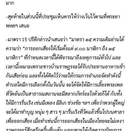
มาก
-สุดท้ายในส่วนนี้ที่ประชุมเห็นควรให้ว่างเว้นไว้ตามที่พระยา
พหลฯ เสนอ
-มาตรา 15 ปรีดีกล่าวนำเสนอว่า
“มาตรา ๑๕ ความเดิมอ่านได้
ความว่า “การออกเสียงให้เริ่มตั้งแต่ ๙.๐๐ นาฬิกา ถึง ๑๕
นาฬิกา” ที่กำหนดเวลานี้ได้พิจารณาถึงเหตุการณ์ทั่วไป และ
เวลานี้เหมาะเพราะชาวบ้านราษฎรจะได้รับประทานอาหารเช้า
กันเสียก่อน และทั้งได้คิดไว้ว่าจะให้กรมการอำเภอจัดทำดังนี้
ตำบลใดมีการเลือกตั้งในวันนั้น จะได้จัดให้มีการเลี้ยงพระเพล
ที่วัดอันเป็นสาธารณสถานจะมีสลากภัทร์อะไรด้วยก็ได้ กับทั้ง
ให้มีการรื่นเริง เช่นมีเพลง มีลิเก ช่วงชัย ฯลฯ เพื่อว่าพวกผู้ใหญ่
จะได้มาทำบุญ หนุ่ม ๆ สาว ๆ มารื่นเริงที่วัดแล้วขึ้นไปบนศาลา
เพื่อออกเสียง เมื่อทำเช่นนี้การออกเสียงในเมืองไทยจะไม่เหงา
ราษฎรจะรู้สึกครึกครื้นตื่นเต้น และเพาะให้เกิดความนิยมการ