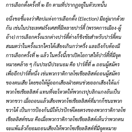
การเลือกตั้งครั้งที่ ๒ อีก ตามที่ปรากฏอยู่ในตัวบทนั้น
อนึ่งขอชี้แจงว่าศิลปแห่งการเลือกตั้ง (Election) มีอยู่มากด้วย
กัน เช่นในประเทศฝรั่งเศสที่มีหลายปาร์ตี้ (พรรคการเมือง-ผู้
อ้าง) การเลือกครั้งแรกต่างปาร์ตี้ต่างก็ชิงชัยสำหรับปาร์ตี้ตน
สมมตว่าในครั้งแรกใครได้เสียงเกินกว่าครึ่ง และถึงกับต้องมี
การเลือกครั้งที่ ๒ แล้ว ในครั้งนี้เขาเปิดโอกาสให้ปาร์ตี้ที่มีจุด
หมายคล้าย ๆ กันประนีประนอม คือ ปาร์ตี้ที่ ๑ ถอนผู้สมัคร
เพื่ออีกปาร์ตี้หนึ่ง เช่นพวกราดิกาลโซเชียลลิสต์ถอนผู้สมัคร
ของตนเสีย โดยขอให้ผู้ออกเสียงฝ่ายตนช่วยออกเสียงให้แก่
พวกโซเชียลลิสต์ แทนที่จะโหวตให้พวกเรปุบลิกแกงอันเป็น
พวกขวา เมื่อถอนแล้วเสียงพวกโซเชียลลิสต์ที่มากก็ชนะพวก
ขวาได้ เป็นการป้องกันมิให้ปรปักษ์โดยตรงของพวกราดิกาลโซ
เชียลลิสต์ชนะ คือเมื่อพวกราดิกาลโซเชียลลิสต์เห็นว่าพวกตน
จะแพ้แล้วก็ยอมถอนเสียงให้พวกโซเชียลลิสต์ที่มีจุดหมาย