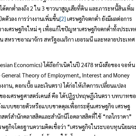
ด้ตกต่ำลงถึง 2 ใน 3 ชาวนาสูญเสียที่ดิน และภาระหนี้สินเพิ่ม
ิดตัวลง การว่างงานเพิ่มขึ้น
[2]
เศรษฐกิจตกต่ำ ยังมีผลต่อการ
างเศรษฐกิจใหม่ ๆ เพื่อแก้ไขปัญหาเศรษฐกิจตกต่ำทั้งประเท
่น สหราชอาณาจักร สหรัฐอเมริกา เยอรมนี และหลายประเทศ
sian Economics) ได้ถือกำเนิดในปี 2478 หนังสือของ จอห์น
he General Theory of Employment, Interest and Money
างงาน, ดอกเบี้ย และเงินตรา) ได้ก่อให้เกิดการเปลี่ยนแปลง
ของเศรษฐศาสตร์เคนส์ คือ ได้ปฏิรูปทฤษฎีเงินตรา บทบาทขอ
แบบขยายตัวหรือแบบขาดดุลเพื่อกระตุ้นเศรษฐกิจ เศรษฐ
สตร์สำนักคลาสสิคและสำนักนีโอคลาสสิคที่ใช้ “กลไกราคา”
ศรษฐกิจโดยฐานความคิดเชื่อว่า “เศรษฐกิจในระบอบทุนนิยมจ