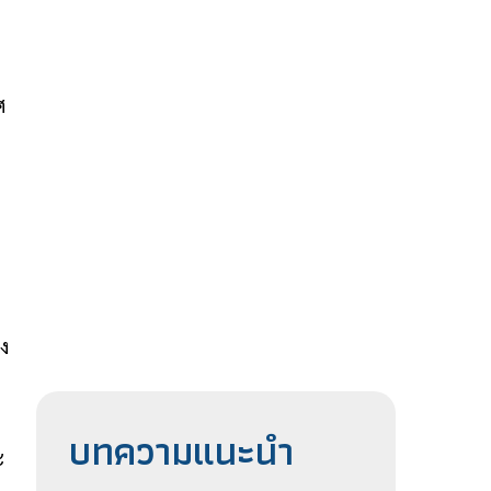
ศ
ง
บทความแนะนำ
ะ