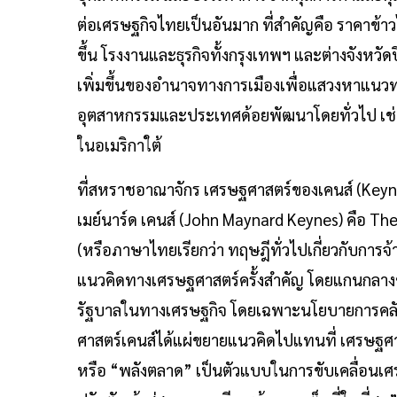
ต่อเศรษฐกิจไทยเป็นอันมาก ที่สำคัญคือ ราคาข้าวไ
ขึ้น โรงงานและธุรกิจทั้งกรุงเทพฯ และต่างจังหวัดป
เพิ่มขึ้นของอำนาจทางการเมืองเพื่อแสวงหาแนวท
อุตสาหกรรมและประเทศด้อยพัฒนาโดยทั่วไป เช
ในอเมริกาใต้
ที่สหราชอาณาจักร เศรษฐศาสตร์ของเคนส์ (Keyne
เมย์นาร์ด เคนส์ (John Maynard Keynes) คือ T
(หรือภาษาไทยเรียกว่า ทฤษฎีทั่วไปเกี่ยวกับการจ้
แนวคิดทางเศรษฐศาสตร์ครั้งสำคัญ โดยแกนกลาง
รัฐบาลในทางเศรษฐกิจ โดยเฉพาะนโยบายการคลัง
ศาสตร์เคนส์ได้แผ่ขยายแนวคิดไปแทนที่ เศรษฐศา
หรือ “พลังตลาด” เป็นตัวแบบในการขับเคลื่อนเ