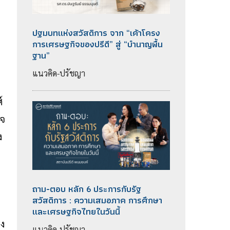
ปฐมบทแห่งสวัสดิการ จาก “เค้าโครง
การเศรษฐกิจของปรีดี” สู่ “บำนาญพื้น
ฐาน”
แนวคิด-ปรัชญา
์
ิจ
ง
ถาม-ตอบ หลัก 6 ประการกับรัฐ
สวัสดิการ : ความเสมอภาค การศึกษา
และเศรษฐกิจไทยในวันนี้
าง
แนวคิด-ปรัชญา