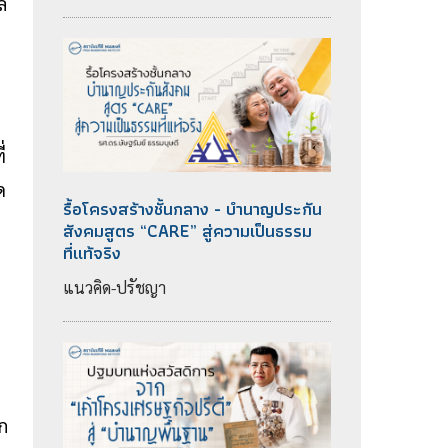
ล
่
ด
รื้อโครงสร้างชั้นกลาง - บำนาญประกัน
สังคมสูตร “CARE” สู่ความเป็นธรรม
ที่แท้จริง
แนวคิด-ปรัชญา
ก