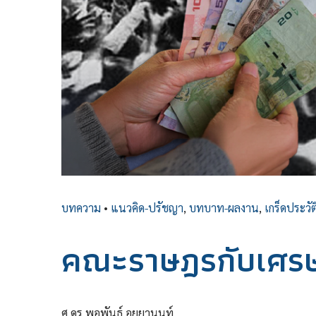
บทความ
•
แนวคิด-ปรัชญา
,
บทบาท-ผลงาน
,
เกร็ดประวั
คณะราษฎรกับเศรษฐ
ศ.ดร.พอพันธ์ อุยยานนท์