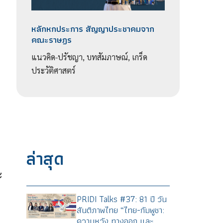
หลักหกประการ สัญญาประชาคมจาก
คณะราษฎร
แนวคิด-ปรัชญา, บทสัมภาษณ์, เกร็ด
ประวัติศาสตร์
ล่าสุด
ะ
ะ
ย
PRIDI Talks #37: 81 ปี วัน
สันติภาพไทย “ไทย-กัมพูชา:
ความหวัง ทางออก และ