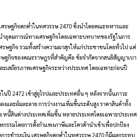
งเศรษฐกิจตกต่ำในทศวรรษ 2470 ซึ่งนำโดยคณะทหารและ
จะนำอุดมการณ์ทางเศรษฐกิจโดยเฉพาะบทบาทของรัฐในการ
ศรษฐกิจ รวมทั้งสร้างความผาสุกให้แก่ประชาชนโดยทั่วไป แต่
ศรษฐกิจของคณะราษฎรที่สำคัญคือ ข้อจำกัดจากสนธิสัญญาเบา
ิมและเสถียรภาพเศรษฐกิจระหว่างประเทศ โดยเฉพาะก่อนปี
าในปี 2472 เข้าสู่ยุโรปและประเทศอื่น ๆ หลังจากนั้นภาวะ
ตัวลงและล้มละลาย การว่างงานเพิ่มขึ้นระดับสูง ราคาสินค้าทั้ง
ง หนี้สินต่างประเทศเพิ่มขึ้น หลายประเทศโดยเฉพาะประเทศ
หกรรมโดยการตั้งกำแพงภาษีและโควต้านำเข้าเพื่อปกป้อง
ลการชำระเงิน เศรษฐกิจตกต่ำในทศวรรษ 2470 ก็มีผลกระทบ