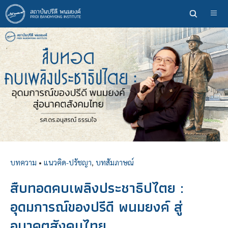
ข้าม
ไป
ยัง
เนื้อหา
หลัก
บทความ
•
แนวคิด-ปรัชญา
,
บทสัมภาษณ์
สืบทอดคบเพลิงประชาธิปไตย :
อุดมการณ์ของปรีดี พนมยงค์ สู่
อนาคตสังคมไทย