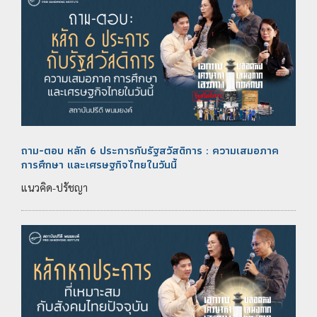
ถาม-ตอบ หลัก 6 ประการกับรัฐสวัสดิการ : ความเสมอภาค
การศึกษา และเศรษฐกิจไทยในวันนี้
แนวคิด-ปรัชญา