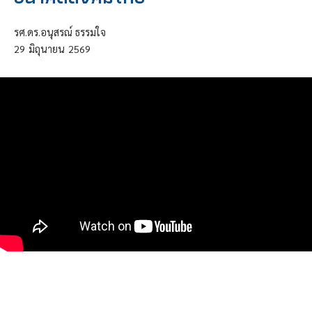
รศ.ดร.อนุสรณ์ ธรรมใจ
29
มิถุนายน
2569