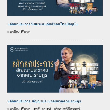
หลักหกประการที่เหมาะสมกับสังคมไทยปัจจุบัน
แนวคิด-ปรัชญา
หลักหกประการ สัญญาประชาคมจากคณะราษฎร
แนวคิด-ปรัชญา, บทสัมภาษณ์, เกร็ดประวัติศาสตร์