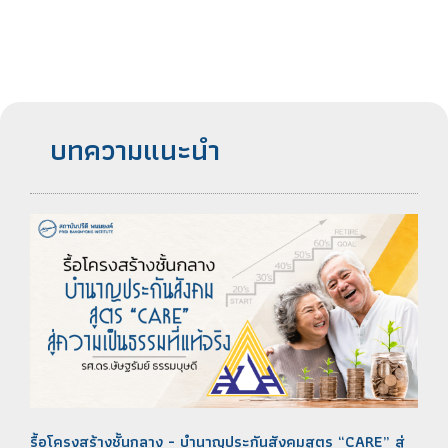
บทความแนะนำ
รื้อโครงสร้างชั้นกลาง - บำนาญประกันสังคมสูตร “CARE” สู่