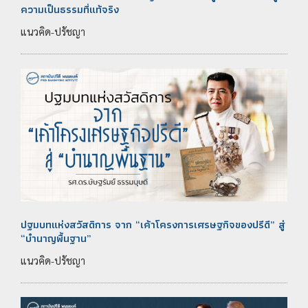
ความเป็นธรรมที่แท้จริง
แนวคิด-ปรัชญา
ปฐมบทแห่งสวัสดิการ จาก “เค้าโครงการเศรษฐกิจของปรีดี” สู่
“บำนาญพื้นฐาน”
แนวคิด-ปรัชญา