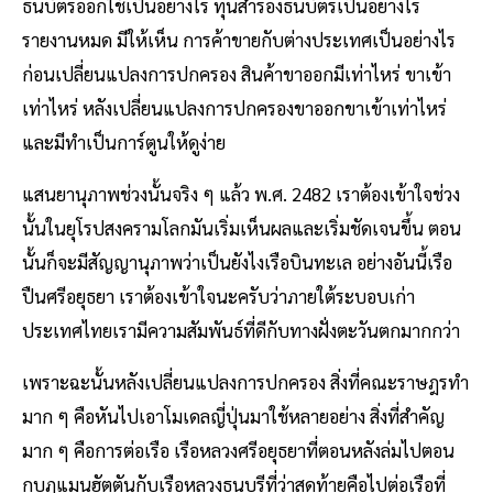
ธนบัตรออกใช้เป็นอย่างไร ทุนสำรองธนบัตรเป็นอย่างไร
รายงานหมด มีให้เห็น การค้าขายกับต่างประเทศเป็นอย่างไร
ก่อนเปลี่ยนแปลงการปกครอง สินค้าขาออกมีเท่าไหร่ ขาเข้า
เท่าไหร่ หลังเปลี่ยนแปลงการปกครองขาออกขาเข้าเท่าไหร่
และมีทำเป็นการ์ตูนให้ดูง่าย
แสนยานุภาพช่วงนั้นจริง ๆ แล้ว พ.ศ. 2482 เราต้องเข้าใจช่วง
นั้นในยุโรปสงครามโลกมันเริ่มเห็นผลและเริ่มชัดเจนขึ้น ตอน
นั้นก็จะมีสัญญานุภาพว่าเป็นยังไงเรือบินทะเล อย่างอันนี้เรือ
ปืนศรีอยุธยา เราต้องเข้าใจนะครับว่าภายใต้ระบอบเก่า
ประเทศไทยเรามีความสัมพันธ์ที่ดีกับทางฝั่งตะวันตกมากกว่า
เพราะฉะนั้นหลังเปลี่ยนแปลงการปกครอง สิ่งที่คณะราษฎรทำ
มาก ๆ คือหันไปเอาโมเดลญี่ปุ่นมาใช้หลายอย่าง สิ่งที่สำคัญ
มาก ๆ คือการต่อเรือ เรือหลวงศรีอยุธยาที่ตอนหลังล่มไปตอน
กบฏแมนฮัตตันกับเรือหลวงธนบุรีที่ว่าสุดท้ายคือไปต่อเรือที่