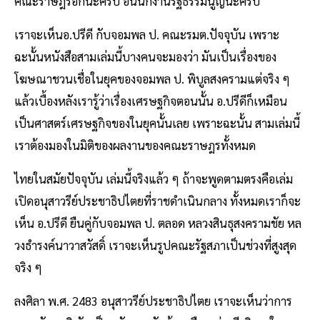
คณะราษฎรอีกนะครับ อันนี้ก็งานรัฐธรรมนูญนะครับ
เราจะเห็นอ.ปรีดี กับจอมพล ป. คณะรมต.ปัจจุบัน เพราะ
ฉะนั้นหนังสือสามเล่มนี้บางคนจะมองว่า มันเป็นเรื่องของ
โฆษณาชวนเชื่อในยุคของจอมพล ป. พิบูลสงครามแต่จริง ๆ
แล้วเบื้องหลังเรารู้ว่าเรื่องเศรษฐกิจตอนนั้น อ.ปรีดีก็เหมือน
เป็นศาสตร์เศรษฐกิจของในยุคนั้นเลย เพราะฉะนั้น สามเล่มนี้
เราต้องมองในมิติของผลงานของคณะราษฎรทั้งหมด
ไทยในสมัยปัจจุบัน เล่มนี้จริงแล้ว ๆ ถ้าจะพูดตามตรงคือเล่ม
เปิดอนุสาวรีย์ประชาธิปไตยที่ราชดำเนินกลาง ทั้งหมดเราก็จะ
เห็น อ.ปรีดี ยืนคู่กับจอมพล ป. ตลอด หลวงสินธุสงครามชัย หล
วงธำรงค์นาวาสวัสดิ์ เราจะเห็นรูปคณะรัฐสภาเป็นช่วงที่สูงสุด
จริง ๆ
ลงศิลา พ.ศ. 2483 อนุสาวรีย์ประชาธิปไตย เราจะเห็นว่าการ