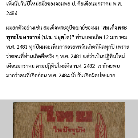
เพิ่งนับวันปีใหม่สมัยของจอมพล ป. คือเดือนมกราคม พ.ศ.
2484
ผมยกตัวอย่างเช่น สมเด็จพระอุปัชฌาย์ของผม “
สมเด็จพระ
พุทธโฆษาจารย์
(
ป.อ. ปยุตฺโต)”
ท่านบอกเกิด 12 มกราคม
พ.ศ. 2481 ทุกปีผมจะเห็นการอวยพรวันเกิดที่ผิดทุกปี เพราะ
ว่าตอนที่ท่านเกิดคือจริง ๆ พ.ศ. 2481 แต่ว่าเป็นปฏิทินใหม่
เดือนมกราคม ตามปฏิทินใหม่คือ พ.ศ. 2482 เราก็จะพบ
มากว่าคนที่เกิดก่อน พ.ศ. 2484 นับวันเกิดผิดบ่อยมาก