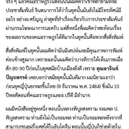
จริง ๆ แล้วคณะราษฎรในตอนนั้นผมคิดว่าเขาพยายามที่จะ
ประชาสัมพันธ์ จินตนาการได้ว่าในยุคนั้นมันยังไม่มีโทรทัศน์มี
อะไร อย่างอ.ศรัญญู ล่าสุดที่ทำเรื่องเกี่ยวกับการประชาสัมพันธ์
ผ่านกรมโฆษณาการนะครับ แต่สิ่งหนึ่งที่ผมคิดว่าสะท้อนเรื่อง
ของผลงานของคณะราษฎรได้ดีมากในยุคนั้นคือพวกสื่อสิ่งพิมพ์
สื่อสิ่งพิมพ์ในยุคนั้นผมคิดว่ามันมีเสน่ห์และมีคุณภาพการพิมพ์
ค่อนข้างสูงมาก เพราะฉะนั้นผมคิดว่าบางทีการได้เห็นภาพเมื่อ
สัก 80-90 ปีก่อนในยุคสมัยบ้านเมืองยังดี เพราะ
คุณอาจินต์
ปัญจพรรค์
เคยบอกว่าสมัยยุคนั้นมันดีมาก ผมนิยามเอาว่า
ก่อนยุคญี่ปุ่นยกพลขึ้นไทย (8 ธันวาคม พ.ศ. 2484) ซึ่งมัน 10
ปีพอดีตอนที่คณะราษฎรและอ.ปรีดี มีอำนาจ
ผมมีหนังสืออยู่ชุดหนึ่ง ตอนนั้นหลวงพิบูลสงคราม จอมพล ป.
พิบูลสงคราม ท่านยังไม่เป็นจอมพล ท่านเป็นจอมพลหลังจากที่
สามารถชนะฝรั่งเศสได้ในอินโดจีน ตอนนั้นญี่ปุ่นก็ช่วยด้วยใน