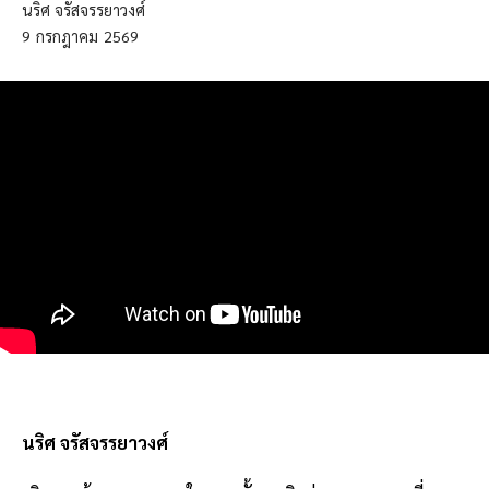
นริศ จรัสจรรยาวงศ์
9
กรกฎาคม
2569
นริศ จรัสจรรยาวงศ์