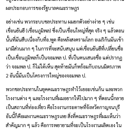
ผลประกอบการของรัฐบาลคณะราษฎร
อย่างเช่น พวกระบบชลประทาน ผมยกตัวอย่างง่าย ๆ เช่น
เขื่อนยันฮี (เขื่อนภูมิพล) ซึ่งเป็นเขื่อนใหญ่ที่สุด จริง ๆ แล้วตอน
นั้นที่มันสืบเนื่องกับที่อ.พูด คือหลังสงครามโลก อเมริกันมันเข้า
มามีส่วนมาก ๆ ในการที่จะสนับสนุน แต่เขื่อนยันฮีที่เปลี่ยนชื่อ
เป็นเขื่อนภูมิพลก็เป็นจอมพล ป. ที่เป็นคนเสนอชื่อ แต่ปรากฏ
ว่า จอมพล ป. ก็ไม่ได้เห็น สุดท้ายมันก็พร้อมกับถนนมิตรภาพ
2 อันนี้มันเป็นโครงการใหญ่ของจอมพล ป.
พวกชลประทานในยุคคณะราษฎรทำไว้เยอะเช่นกัน และพวก
โรงงานต่าง ๆ และโรงงานที่ผมอยากให้ไปมาก ๆ ที่ตอนนี้กลาย
เป็นสถานที่ท่องเที่ยว คือโรงงานกระดาษที่จังหวัดกาญจนบุรี
อันนี้ก็คือผลงานคณะราษฎรเลย สิ่งที่คณะราษฎรที่ผมเห็นว่า
สำคัญมาก ๆ แล้ว คือการพยายามที่จะเป็นโรงงานผลิตเอง ใน