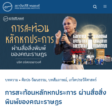
ข้าม
ไป
ยัง
เนื้อหา
หลัก
บทความ
•
ศิลปะ-วัฒนธรรม
,
บทสัมภาษณ์
,
เกร็ดประวัติศาสตร์
การสะท้อนหลักหกประการ ผ่านสื่อสิ่ง
พิมพ์ของคณะราษฎร