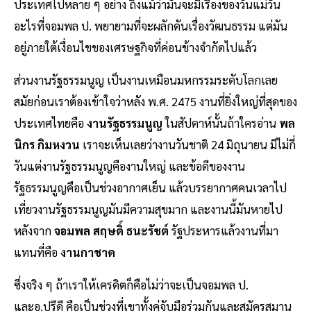
ประเทศไปหลาย ๆ อย่าง ถึงแม้ว่ามันจะมีเรื่องของวันแม่วัน
อะไรที่จอมพล ป. พยายามที่จะผลักดันเรื่องวัฒนธรรม แต่มัน
อยู่ภายใต้เงื่อนไขของเศรษฐกิจที่ค่อนข้างจำกัดไปแล้ว
ส่วนงานรัฐธรรมนูญ เป็นงานเหมือนมหกรรมระดับโลกเลย
สมัยก่อนเราต้องเข้าใจว่าหลัง พ.ศ. 2475 งานที่ยิ่งใหญ่ที่สุดของ
ประเทศไทยคือ
งานรัฐธรรมนูญ
ในสัปดาห์นั้นถ้าใครอ่าน
พล
นิกร กิมหงวน
เราจะเห็นเลยว่างานวันชาติ 24 มิถุนายน มีไม่กี่
วันแต่งานรัฐธรรมนูญคืองานใหญ่ และข้อดีของงาน
รัฐธรรมนูญคือเป็นช่วงอากาศเย็น แล้วบรรยากาศคนเวลาไป
เที่ยวงานรัฐธรรมนูญมันมีความสุขมาก และงานนี้มันหายไป
หลังจาก
จอมพล สฤษดิ์ ธนะรัชต์
รัฐประหารแล้วงานที่มา
แทนที่คือ
งานกาชาด
ซึ่งจริง ๆ ถ้าเราให้เครดิตก็คือไม่ว่าจะเป็นจอมพล ป.
และอ.ปรีดี คือเป็นช่วงที่เขาทั้งคู่จับมือร่วมกันและสมัครสมาน