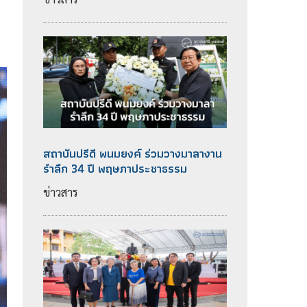
สถาบันปรีดี​ พนม​ยงค์ ร่วมวางมาลางาน​
รำลึก 34 ปี พฤษภา​ประชา​ธรรม​
ข่าวสาร