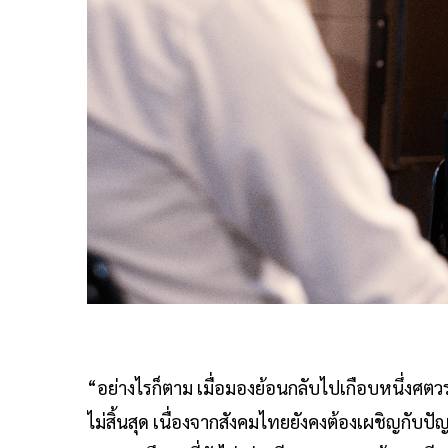
“อย่างไรก็ตาม เมื่อมองย้อนกลับไปเกือบหนึ่งศตวร
ไม่สิ้นสุด เนื่องจากสังคมไทยยังคงต้องเผชิญกับป