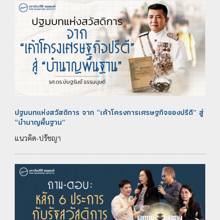
ปฐมบทแห่งสวัสดิการ จาก “เค้าโครงการเศรษฐกิจของปรีดี” สู่
“บำนาญพื้นฐาน”
แนวคิด-ปรัชญา