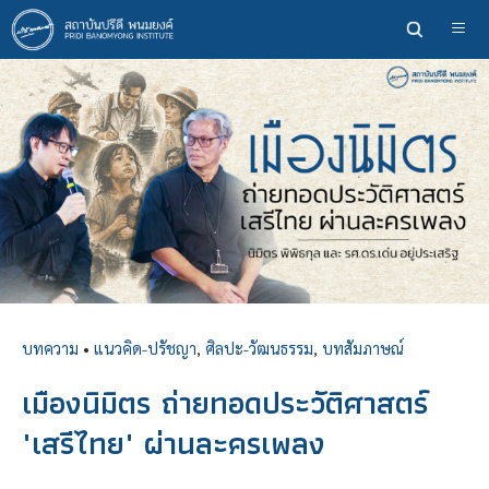
ข้าม
ไป
ยัง
เนื้อหา
หลัก
บทความ
•
แนวคิด-ปรัชญา
,
ศิลปะ-วัฒนธรรม
,
บทสัมภาษณ์
เมืองนิมิตร ถ่ายทอดประวัติศาสตร์
"เสรีไทย" ผ่านละครเพลง