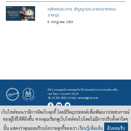
หลักหกประการ สัญญาประชาคมจากคณะ
ราษฎร
8
กรกฎาคม
2569
65/1 ถนนสุขุมวิท ซอยสุขุมวิท 55 (ทองหล่อ) แขวง คลองตันเหนือ
เขต วัฒนา กรุงเทพฯ 10110
Tel : 02 381 3860 | E-mail :
contact@pridi.or.th
เว็บไซต์ของเรามีการจัดเก็บคุกกี้ โดยมีวัตถุประสงค์เพื่อพัฒนาประสบการณ์
บทความ รูปภาพ และสื่ออื่นๆ ที่มีสัญลักษณ์ของสถาบันปรีดี พนมยงค์ ในเว็บไซต์
https://pridi.or.th
ของผู้ใช้ให้ดียิ่งขึ้น หากคุณเรียกดูเว็บไซต์ต่อไปโดยไม่มีการปรับตั้งค่าใดๆ
เผยแพร่ภายใต้สัญญาอนุญาต
ครีเอทีฟคอมมอนส์แบบแสดงที่มา-ไม่ใช่เชิงพาณิชย์ 4.0 สากล
นั้น แสดงว่าคุณยอมรับนโยบายคุกกี้ของเรา
เรียนรู้เพิ่มเติม
ฉันยอมรับ