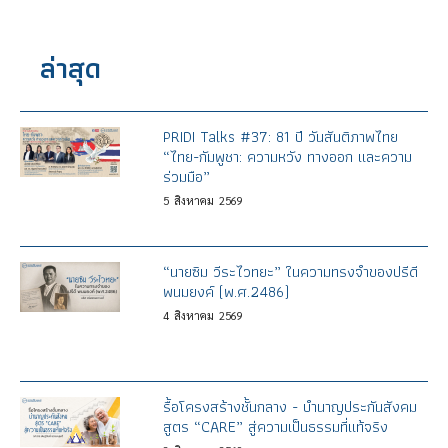
ล่าสุด
PRIDI Talks #37: 81 ปี วันสันติภาพไทย
“ไทย-กัมพูชา: ความหวัง ทางออก และความ
ร่วมมือ”
5
สิงหาคม
2569
“นายซิม วีระไวทยะ” ในความทรงจำของปรีดี
พนมยงค์ (พ.ศ.2486)
4
สิงหาคม
2569
รื้อโครงสร้างชั้นกลาง - บำนาญประกันสังคม
สูตร “CARE” สู่ความเป็นธรรมที่แท้จริง