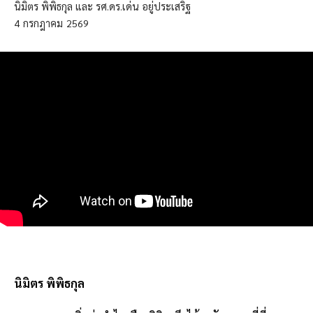
นิมิตร พิพิธกุล และ รศ.ดร.เด่น อยู่ประเสริฐ
4
กรกฎาคม
2569
นิมิตร พิพิธกุล