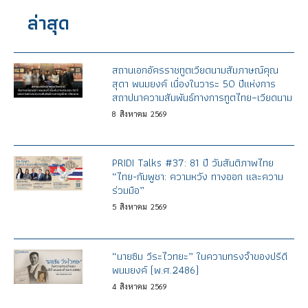
ล่าสุด
สถานเอกอัครราชทูตเวียดนามสัมภาษณ์คุณ
สุดา พนมยงค์ เนื่องในวาระ 50 ปีแห่งการ
สถาปนาความสัมพันธ์ทางการทูตไทย–เวียดนาม
8
สิงหาคม
2569
PRIDI Talks #37: 81 ปี วันสันติภาพไทย
“ไทย-กัมพูชา: ความหวัง ทางออก และความ
ร่วมมือ”
5
สิงหาคม
2569
“นายซิม วีระไวทยะ” ในความทรงจำของปรีดี
พนมยงค์ (พ.ศ.2486)
4
สิงหาคม
2569