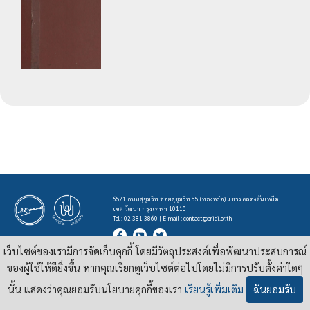
65/1 ถนนสุขุมวิท ซอยสุขุมวิท 55 (ทองหล่อ) แขวง คลองตันเหนือ
เขต วัฒนา กรุงเทพฯ 10110
Tel : 02 381 3860 | E-mail :
contact@pridi.or.th
เว็บไซต์ของเรามีการจัดเก็บคุกกี้ โดยมีวัตถุประสงค์เพื่อพัฒนาประสบการณ์
บทความ รูปภาพ และสื่ออื่นๆ ที่มีสัญลักษณ์ของสถาบันปรีดี พนมยงค์ ในเว็บไซต์
https://pridi.or.th
ของผู้ใช้ให้ดียิ่งขึ้น หากคุณเรียกดูเว็บไซต์ต่อไปโดยไม่มีการปรับตั้งค่าใดๆ
เผยแพร่ภายใต้สัญญาอนุญาต
ครีเอทีฟคอมมอนส์แบบแสดงที่มา-ไม่ใช่เชิงพาณิชย์ 4.0 สากล
นั้น แสดงว่าคุณยอมรับนโยบายคุกกี้ของเรา
เรียนรู้เพิ่มเติม
ฉันยอมรับ