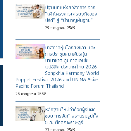
ปฐมบทแห่งสวัสดิการ จาก
“เค้าโครงการเศรษฐกิจของ
ปรีดี” สู่ “บำนาญพื้นฐาน”
29
กรกฎาคม
2569
เทศกาลหุ่นโลกสงขลา และ
การประชุมสมาพันธ์หุ่น
นานาชาติ ภูมิภาคเอเชีย
แปซิฟิก ประเทศไทย 2026
Songkhla Harmony World
Puppet Festival 2026 and UNIMA Asia-
Pacific Forum Thailand
26
กรกฎาคม
2569
หลักฐานใหม่ว่าด้วยผู้รับผิด
ชอบ การจัดทำพระบรมรูปทั้ง
๖ ณ ตึกคณะราษฎร์
23
กรกฎาคม
2569