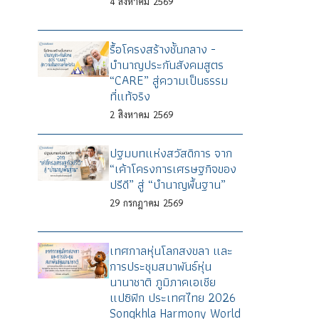
4
สิงหาคม
2569
รื้อโครงสร้างชั้นกลาง -
บำนาญประกันสังคมสูตร
“CARE” สู่ความเป็นธรรม
ที่แท้จริง
2
สิงหาคม
2569
ปฐมบทแห่งสวัสดิการ จาก
“เค้าโครงการเศรษฐกิจของ
ปรีดี” สู่ “บำนาญพื้นฐาน”
29
กรกฎาคม
2569
เทศกาลหุ่นโลกสงขลา และ
การประชุมสมาพันธ์หุ่น
นานาชาติ ภูมิภาคเอเชีย
แปซิฟิก ประเทศไทย 2026
Songkhla Harmony World