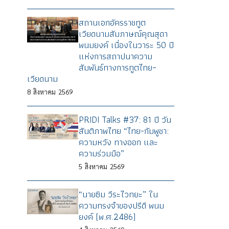
สถานเอกอัครราชทูต
เวียดนามสัมภาษณ์คุณสุดา
พนมยงค์ เนื่องในวาระ 50 ปี
แห่งการสถาปนาความ
สัมพันธ์ทางการทูตไทย–
เวียดนาม
8
สิงหาคม
2569
PRIDI Talks #37: 81 ปี วัน
สันติภาพไทย “ไทย-กัมพูชา:
ความหวัง ทางออก และ
ความร่วมมือ”
5
สิงหาคม
2569
“นายซิม วีระไวทยะ” ใน
ความทรงจำของปรีดี พนม
ยงค์ (พ.ศ.2486)