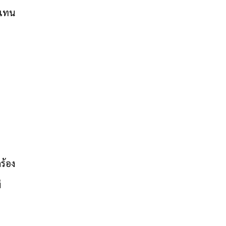
ดแทน
ร้อง
่