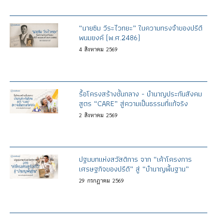
“นายซิม วีระไวทยะ” ในความทรงจำของปรีดี
พนมยงค์ (พ.ศ.2486)
4
สิงหาคม
2569
รื้อโครงสร้างชั้นกลาง - บำนาญประกันสังคม
สูตร “CARE” สู่ความเป็นธรรมที่แท้จริง
2
สิงหาคม
2569
ปฐมบทแห่งสวัสดิการ จาก “เค้าโครงการ
เศรษฐกิจของปรีดี” สู่ “บำนาญพื้นฐาน”
29
กรกฎาคม
2569