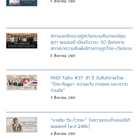
9
สิงหาคม
2569
สถานเอกอัครราชทูตเวียดนามสัมภาษณ์คุณ
สุดา พนมยงค์ เนื่องในวาระ 50 ปีแห่งการ
สถาปนาความสัมพันธ์ทางการทูตไทย–เวียดนาม
8
สิงหาคม
2569
PRIDI Talks #37: 81 ปี วันสันติภาพไทย
“ไทย-กัมพูชา: ความหวัง ทางออก และความ
ร่วมมือ”
5
สิงหาคม
2569
“นายซิม วีระไวทยะ” ในความทรงจำของปรีดี
พนมยงค์ (พ.ศ.2486)
4
สิงหาคม
2569