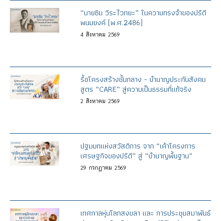
“นายซิม วีระไวทยะ” ในความทรงจำของปรีดี
พนมยงค์ (พ.ศ.2486)
4
สิงหาคม
2569
รื้อโครงสร้างชั้นกลาง - บำนาญประกันสังคม
สูตร “CARE” สู่ความเป็นธรรมที่แท้จริง
2
สิงหาคม
2569
ปฐมบทแห่งสวัสดิการ จาก “เค้าโครงการ
เศรษฐกิจของปรีดี” สู่ “บำนาญพื้นฐาน”
29
กรกฎาคม
2569
เทศกาลหุ่นโลกสงขลา และ การประชุมสมาพันธ์