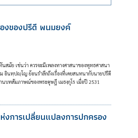
ื่องของปรีดี พนมยงค์
้ทันสมัย เช่นว่า ควรจะมีเพลงทางศาสนาของพุทธศาสนา
อม อินทฺปญฺโญ ย้อนรำลึกถึงเรื่องที่เคยสนทนากับนายปรีดี
่านบทสัมภาษณ์ของพระดุษฎี เมธงฺกุโร เมื่อปี 2531
ีแห่งการเปลี่ยนแปลงการปกครอง