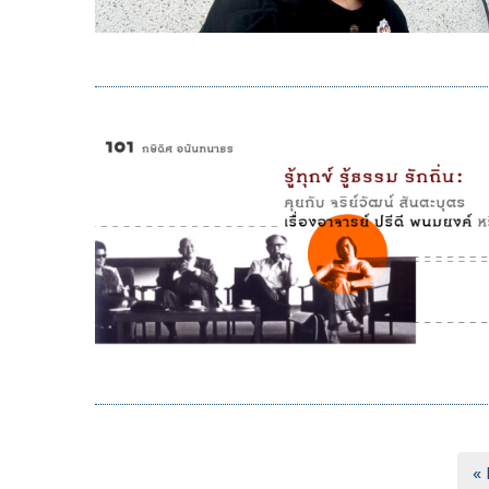
Pagination
หน
« 