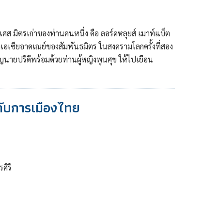
งเศส มิตรเก่าของท่านคนหนึ่ง คือ ลอร์ดหลุยส์ เมาท์แบ็ต
คเอเซียอาคเณย์ของสัมพันธมิตร ในสงครามโลกครั้งที่สอง
ญนายปรีดีพร้อมด้วยท่านผู้หญิงพูนศุข ให้ไปเยือน
ับการเมืองไทย
ศิริ