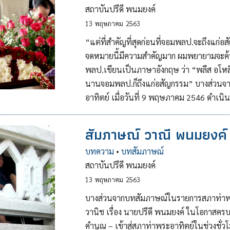
สถาบันปรีดี พนมยงค์
13
พฤษภาคม
2563
“แต่ที่สำคัญที่สุดก่อนที่จอมพลป.จะถึงแก่
จดหมายนี้มีความสำคัญมาก ผมพยายามจะค้น
พลป.เขียนเป็นภาษาอังกฤษ ว่า “พลีส อโหสิ
นานจอมพลป.ก็ถึงแก่อสัญกรรม” บางส่วนจ
อาทิตย์ เมื่อวันที่ 9 พฤษภาคม 2546 ดำเน
สัมภาษณ์ วาณี พนมยงค์
บทความ
•
บทสัมภาษณ์
สถาบันปรีดี พนมยงค์
13
พฤษภาคม
2563
บางส่วนจากบทสัมภาษณ์ในรายการสภาท่าพระ
วานิช เรื่อง นายปรีดี พนมยงค์ ในโอกาสคร
คำนูณ – เข้าสู่สภาท่าพระอาทิตย์ในช่วงชั่วโมงส