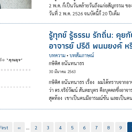
2 พ.ค. ก็เป็นวันคล้ายวันถึงแก่อสัญกรรม ของ
วันที่ 2 พ.ค. 2526 จนบัดนี้ก็ 20 ปีเต็ม
รู้ทุกข์ รู้ธรรม รักถิ่น: คุ
อาจารย์ ปรีดี พนมยงค์ หร
บทความ
•
บทสัมภาษณ์
กษิดิศ อนันทนาธร
30
มีนาคม
2563
กษิดิศ อนันทนาธร เรื่อง ผมได้ทราบจากอา
ว่า ดร.จริย์วัฒน์ สันตะบุตร คือบุคคลซึ่งอา
สุดท้อง เขาเป็นคนมีอารมณ์ขัน และเป็นคนหนึ
้า
First
หน้า
‹‹
…
Page
2
Page
3
Page
4
Page
5
Page
6
Page
7
Page
8
Page
9