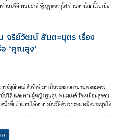
ท่านปรีดี พนมยงค์ รัฐบุรุษอาวุโส ท่านจากโลกนี้ไปเมื่อ
ยกับ จริย์วัฒน์ สันตะบุตร เรื่อง
ือ ‘คุณลุง’
จารย์สุลักษณ์ ศิวรักษ์ มาเป็นระยะเวลานานพอสมควร
จารย์ปรีดี และท่านผู้หญิงพูนศุข พนมยงค์ รักเหมือนลูกคน
่งที่กล้าแหย่ให้อาจารย์ปรีดีหัวเราะอย่างมีความสุขได้
Current
10