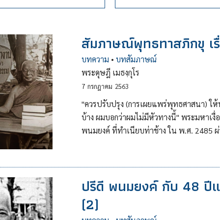
สัมภาษณ์พุทธทาสภิกขุ เร
บทความ
•
บทสัมภาษณ์
พระดุษฎี เมธงฺกุโร
7
กรกฎาคม
2563
"ควรปรับปรุง (การเผยแพร่พุทธศาสนา) ให
บ้าง ผมบอกว่าผมไม่มีหัวทางนี้" พระมหาเงื่
พนมยงค์ ที่ทำเนียบท่าช้าง ใน พ.ศ. 2485 ผ
ปรีดี พนมยงค์ กับ 48 ป
(2)