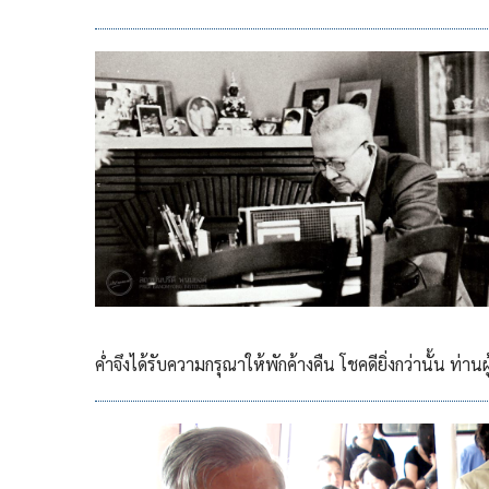
ค่ำจึงได้รับความกรุณาให้พักค้างคืน โชคดียิ่งกว่านั้น ท่