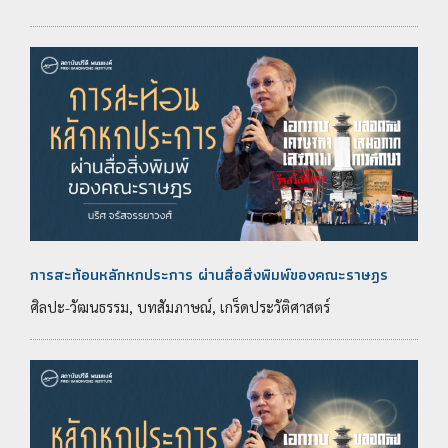
การสะท้อนหลักหกประการ ผ่านสื่อสิ่งพิมพ์ของคณะราษฎร
ศิลปะ-วัฒนธรรม, บทสัมภาษณ์, เกร็ดประวัติศาสตร์