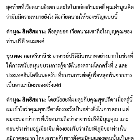
สุดท้ายที่เวียดนามยิงตก และใส่ในกล่องกำมะหยี่ คุณคำนูณคิด
ว่ามันมีความหมายยังไง คือเวียดนามให้ของขวัญแบบนี้
คำนูณ สิทธิสมาน:
คือสุดยอด เวียดนามเขาถือในบุญคุณของ
ท่านปรีดี พนมยงค์
ขุนทอง ลอเสรีวานิช:
อาจารย์ปรีดีมีบทบาทอย่างมากในช่วงที่
ให้การสนับสนุนขบวนการกู้ชาติในสงครามโลกครั้งที่ 2 และ
ประเทศอินโดจีนนะครับ ที่ขบวนการต่อสู้เพื่อหลุดพ้นจากการ
เป็นอาณานิคมของฝรั่งเศส
คำนูณ สิทธิสมาน:
โดยนัยยะที่ผมคุยกับคุณศุุขปรีดาเมื่อครู่นี้
ผมเข้าใจว่าคุณศุขปรีดาต้องระวังเป็นอย่างยิ่งในการตอบ แต่
ผมจะบอกว่าการที่เวียดนามถือว่าอาจารย์ปรีดีมีบุญคุณ และ
ตอนช่วงท่านอยู่เมืองจีน ต้องยอมรับว่าเกียรติภูมิของท่านใน
ภูมิภาคสูงมาก โดยเฉพาะกับชาวสังคมนิยมและตอนนั้นเป็นยุค