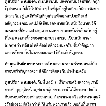
ศุขปรีดา พนมยงค์:
ก็เป็นเช่นนั้น หลังจากนั้นจอมพลป.ก็ถูก
รัฐประหาร ก็ลี้ภัยไปที่ต่างๆ ในที่สุดก็อยู่โตเกียว ก็มีการติดต่อ
ส่งสารกันอยู่ แต่ที่สำคัญที่สุดก่อนที่จอมพลป.จะถึงแก่
อสัญกรรม จอมพลป.ได้เขียนจดหมายฉบับหนึ่ง ถึงนายปรีดี
จดหมายนี้มีความสำคัญมาก ผมพยายามจะค้นว่าต้นฉบับอยู่
ที่ไหน ตอนลงท้ายของจดหมายจอมพลป.เขียนเป็นภาษา
อังกฤษ ว่า พลีส อโหสิ คืออโหสิกรรมนะครับ ซึ่งสำคัญมาก
และหลังจากนั้นไม่นานจอมพลป.ก็ถึงแก่อสัญกรรม
คำนูณ สิทธิสมาน:
ระยะหลังระหว่างครอบครัวพนมยงค์กับ
ครอบครัวพิบูลสงครามได้มีการติดต่อกันบ้างไหมครับ
ศุขปรีดา พนมยงค์:
วันที่ 24 มิ.ย. ที่วัดพระศรีมหาธาตุ เรามี
การทำบุญอุทิศส่วนกุศล แก่ผู้ก่อการ เราก็ได้มีการพบปะกัน
กับครอบครัวของท่านจอมพลป. กับพวกผม หรืออย่างทางคุณจี
รวัสส์เอง ผมก็เรียกว่าพี่ ก็ในรุ่นพวกเราแล้ว เจอกันก็เคารพ