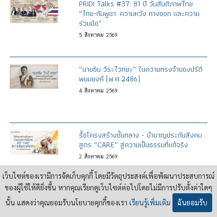
PRIDI Talks #37: 81 ปี วันสันติภาพไทย
“ไทย-กัมพูชา: ความหวัง ทางออก และความ
ร่วมมือ”
5
สิงหาคม
2569
“นายซิม วีระไวทยะ” ในความทรงจำของปรีดี
พนมยงค์ (พ.ศ.2486)
4
สิงหาคม
2569
รื้อโครงสร้างชั้นกลาง - บำนาญประกันสังคม
สูตร “CARE” สู่ความเป็นธรรมที่แท้จริง
2
สิงหาคม
2569
เว็บไซต์ของเรามีการจัดเก็บคุกกี้ โดยมีวัตถุประสงค์เพื่อพัฒนาประสบการณ์
ของผู้ใช้ให้ดียิ่งขึ้น หากคุณเรียกดูเว็บไซต์ต่อไปโดยไม่มีการปรับตั้งค่าใดๆ
ปฐมบทแห่งสวัสดิการ จาก “เค้าโครงการ
นั้น แสดงว่าคุณยอมรับนโยบายคุกกี้ของเรา
เรียนรู้เพิ่มเติม
ฉันยอมรับ
เศรษฐกิจของปรีดี” สู่ “บำนาญพื้นฐาน”