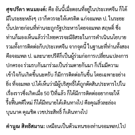
ศุขปรีดา พนมยงค์:
คือ อันนี้เมื่อตอนที่อยู่ในประเทศจีน ก็ได้
มีในระยะหลังๆ เราก็ควรจะให้เครดิต แก่จอมพล ป. ในระยะ
บั้นปลายก่อนที่ท่านจะถูกรัฐประหารโดยจอมพล สฤษดิ์ ซึ่ง
ท่านก็มองเห็นแล้วว่าไทยควรจะมีอิสระในการดำเนินนโยบาย
รวมทั้งการติดต่อกับประเทศจีน จากจุดนี้ ในฐานะที่ท่านทั้งสอง
คือจอมพล ป. และนายปรีดีก็เป็นผู้ร่วมก่อการเปลี่ยนแปลงการ
ปกครอง ร่วมรบกันมาร่วมเป็นร่วมตายกันมา ก็เริ่มมีความ
เข้าใจกันเกิดขึ้นนะครับ ก็มีการติดต่อกันขึ้น โดยเฉพาะอย่าง
ยิ่ง ที่จอมพล ป.ได้เห็นว่ามีผู้บริสุทธิ์ได้ถูกตัดสินประหารไปใน
เรื่องราวซึ่งเกิดเมื่อ 50 ปีที่แล้ว ก็ได้มีการติดต่ออยากจะให้
รื้อฟื้นคดีใหม่ ก็ได้มีทนายได้เดินทางไป คือคุณลิ่วละล่อง
บุนนาค คุณชิต เวชประสิทธิ์ ก็เดินทางไป
คำนูณ สิทธิสมาน:
เหมือนเป็นตัวแทนของท่านจอมพลป.ไป