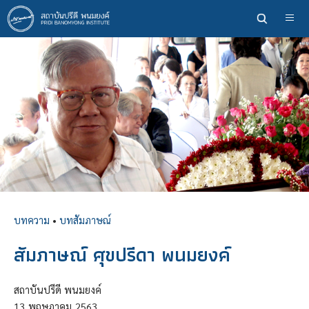
ข้าม
ไป
ยัง
เนื้อหา
หลัก
บทความ
•
บทสัมภาษณ์
สัมภาษณ์ ศุขปรีดา พนมยงค์
สถาบันปรีดี พนมยงค์
13
พฤษภาคม
2563