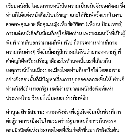
เขียนหนังสือ โดยเฉพาะหนังสือ ความเป็นอนิจจังของสังคม ซึ่ง
ท่านก็ได้แต่งหนังสือเป็นปรัชญา และได้พิมพ์ครั้งแรกในงาน
สวดศพคุณยาย คือคุณหญิงเพ็ง ชัยวิชิตฯ (เพ็ง ณ ป้อมเพชร์)
การแต่งหนังสืออันนี้ผมก็อยู่ใกล้ชิดท่าน เพราะผมหน้าที่เป็นผู้
พิมพ์ ท่านก็บอกว่ามาผมก็พิมพ์ไป ก็ตรวจทาน ท่านก็ถาม
ความเห็นต่างๆ ซึ่งอันนี้ผมรู้สึกว่าผมได้รับถ่ายทอดความรู้ ที่
สำคัญก็คือเรื่องปรัชญาคืออะไรทำนองนี้และที่เกี่ยวกับ
เหตุการณ์บ้านเมืองของเมืองไทยท่านก็เอาใจใส่ โดยเฉพาะ
อย่างยิ่งตอนนั้นก็มีปัญหาเรื่องการขุดคอคอดกระขึ้นให้ ท่านก็
ทำหนังสือถึงนายกรัฐมนตรีผ่านสมาคมหนังสือพิมพ์แห่ง
ประเทศไทย ซึ่งผมก็เป็นคนยกร่างพิมพ์อีก
คำนูณ สิทธิสมาน:
ความจริงช่วงที่อยู่เมืองจีนเป็นช่วงที่การ
ต่อสู้ทางการเมืองในไทยระหว่างรัฐบาลเผด็จการกับพรรค
คอมมิวนิสต์แห่งประเทศไทยที่เริ่มก่อตัวขึ้นมา กำลังเริ่มต้น