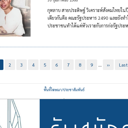
กุหลาบ สายประดิษฐ์ วิเคราะห์สังคมไทยใน
เดียวกันคือ คณะรัฐประหาร 2490 และยังทำ
ประชาชนทำได้แค่หัวเราะกับการก่อรัฐประหาร
urrent
Page
2
Page
3
Page
4
Page
5
Page
6
Page
7
Page
8
Page
9
…
Next
››
Last
Last
age
page
pag
พื้นที่โฆษณา/ประชาสัมพันธ์