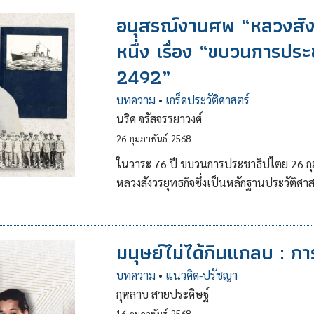
อนุสรณ์งานศพ “หลวงสังวร
หนึ่ง เรื่อง “ขบวนการปร
2492”
บทความ
•
เกร็ดประวัติศาสตร์
นริศ จรัสจรรยาวงศ์
26
กุมภาพันธ์
2568
ในวาระ 76 ปี ขบวนการประชาธิปไตย 26 กุ
หลวงสังวรยุทธกิจซึ่งเป็นหลักฐานประวัติศ
มนุษย์ไม่ได้กินแกลบ : กา
บทความ
•
แนวคิด-ปรัชญา
กุหลาบ สายประดิษฐ์
16
กุมภาพันธ์
2568