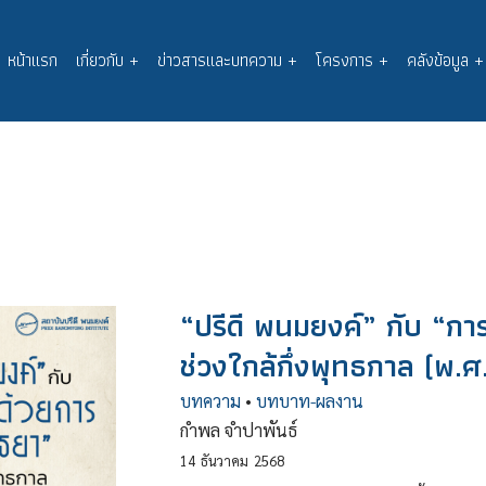
หน้าแรก
เกี่ยวกับ
+
ข่าวสารและบทความ
+
โครงการ
+
คลังข้อมูล
+
Main
navigation
“ปรีดี พนมยงค์” กับ “กา
ช่วงใกล้กึ่งพุทธกาล (พ
บทความ
•
บทบาท-ผลงาน
กำพล จำปาพันธ์
14
ธันวาคม
2568