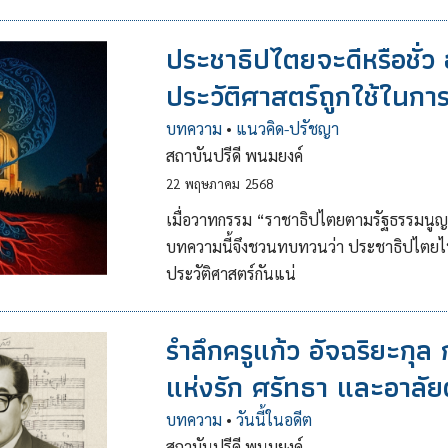
ประชาธิปไตยจะดีหรือชั่ว อยู
ประวัติศาสตร์ถูกใช้ในก
บทความ
•
แนวคิด-ปรัชญา
สถาบันปรีดี พนมยงค์
22
พฤษภาคม
2568
เมื่อวาทกรรม “ราชาธิปไตยตามรัฐธรรมน
บทความนี้จึงชวนทบทวนว่า ประชาธิปไตยไทย
ประวัติศาสตร์กันแน่
รำลึกครูแก้ว อัจฉริยะกุ
แห่งรัก ศรัทธา และอาลัย
บทความ
•
วันนี้ในอดีต
สถาบันปรีดี พนมยงค์