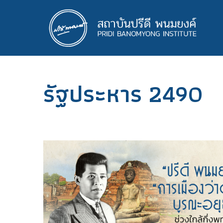
ข้าม
ไป
ยัง
เนื้อหา
หลัก
รัฐประหาร 2490