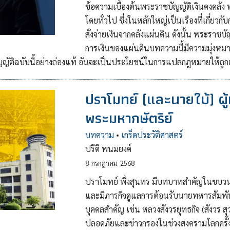
ข้อความเบื้องต้นพระราชบัญญัติเงินคงคลัง
โดยทั่วไป ซึ่งในหลักใหญ่เป็นเรืองที่เกี่ยว
สั่งจ่ายเงินจากคลังแผ่นดิน ดังนั้น พระราช
การเงินของแผ่นดินบทความนี้มีความมุ่งหม
ญญัติฉบับนี้อย่างถ่องแท้ อันจะเป็นประโยชน์ในการแปลกฎหมายให้ถูก
ปราโมทย์ (และนายใบ้) ผู้
พระมหากษัตริย์
บทความ
•
เกร็ดประวัติศาสตร์
ปรีดี พนมยงค์
8
กรกฎาคม
2568
ปราโมทย์ พึ่งสุนทร มีบทบาทสำคัญในขบวน
และมีภารกิจดูแลการต้อนรับนายทหารสัมพัน
บุคคลสำคัญ เช่น หลวงสังวรยุทธกิจ (สังวร 
ปลอดภัยและข่าวกรองในช่วงสงครามโลกครั้งท