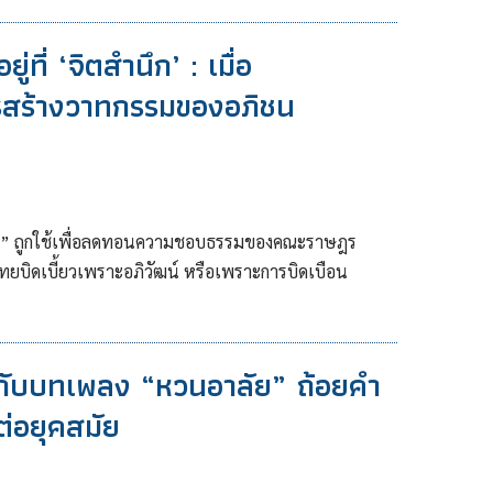
่ที่ ‘จิตสำนึก’ : เมื่อ
ารสร้างวาทกรรมของอภิชน
ูญ” ถูกใช้เพื่อลดทอนความชอบธรรมของคณะราษฎร
บิดเบี้ยวเพราะอภิวัฒน์ หรือเพราะการบิดเบือน
ล กับบทเพลง “หวนอาลัย” ถ้อยคำ
ต่อยุคสมัย