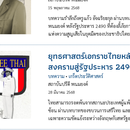
15
พฤษภาคม
2568
บทความรำลึกถึงครูแก้ว อัจฉริยะกุล ผ่านบทเพ
พนมยงค์ หลังรัฐประหาร 2490 ที่ต้องลี้ภั
แห่งความสูญเสียในยุคมืดของประชาธิปไ
ยุทธศาสตร์เอกราชไทยห
สงครามสู่รัฐประหาร 24
บทความ
•
เกร็ดประวัติศาสตร์
สถาบันปรีดี พนมยงค์
28
มีนาคม
2568
ไทยสามารถรอดพ้นจากสถานะประเทศผู้แพ้ส
ซ้อน ผ่านบทบาทของขบวนการเสรีไทย และ
เฉพาะความขัดแย้งระหว่างอังกฤษกับสหรัฐอ