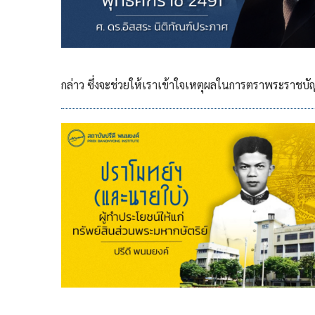
กล่าว ซึ่งจะช่วยให้เราเข้าใจเหตุผลในการตราพระราชบั