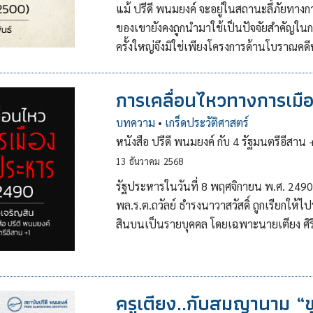
แม้ ปรีดี พนมยงค์ จะอยู่ในสถานะลี้ภัยท
ของเขายังคงถูกนำมาใช้เป็นปัจจัยสำคัญใน
ครั้งใหญ่จึงมิใช่เพียงโครงการด้านโบราณคดี
การเคลื่อนไหวทางการเมื
บทความ
•
เกร็ดประวัติศาสตร์
หนังสือ ปรีดี พนมยงค์ กับ 4 รัฐมนตรีอีสาน +1
13
ธันวาคม
2568
รัฐประหารในวันที่ 8 พฤศจิกายน พ.ศ. 249
พล.ร.ต.ถวัลย์ ธำรงนาวาสวัสดิ์ ถูกเรียกให้
สินบนเป็นรายบุคคล โดยเฉพาะนายเตียง ศิริ
ครูเตียง..กับสมญานาม “ข