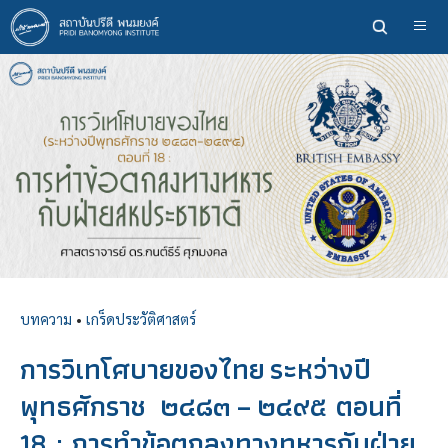
ข้าม
ไป
ยัง
เนื้อหา
หลัก
บทความ
•
เกร็ดประวัติศาสตร์
การวิเทโศบายของไทย ระหว่างปี
พุทธศักราช ๒๔๘๓ – ๒๔๙๕ ตอนที่
18 : การทำข้อตกลงทางทหารกับฝ่าย