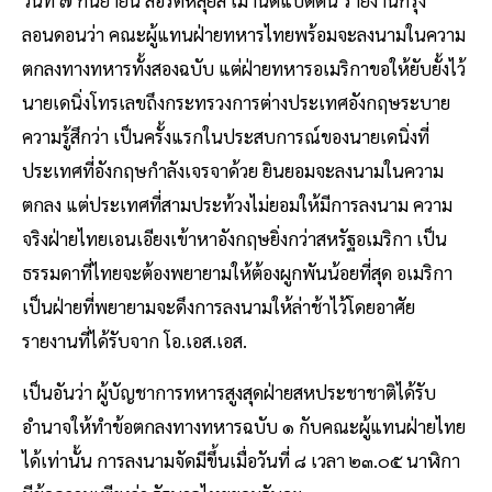
ลอนดอนว่า คณะผู้แทนฝ่ายทหารไทยพร้อมจะลงนามในความ
ตกลงทางทหารทั้งสองฉบับ แต่ฝ่ายทหารอเมริกาขอให้ยับยั้งไว้
นายเดนิ่งโทรเลขถึงกระทรวงการต่างประเทศอังกฤษระบาย
ความรู้สึกว่า เป็นครั้งแรกในประสบการณ์ของนายเดนิ่งที่
ประเทศที่อังกฤษกำลังเจรจาด้วย ยินยอมจะลงนามในความ
ตกลง แต่ประเทศที่สามประท้วงไม่ยอมให้มีการลงนาม ความ
จริงฝ่ายไทยเอนเอียงเข้าหาอังกฤษยิ่งกว่าสหรัฐอเมริกา เป็น
ธรรมดาที่ไทยจะต้องพยายามให้ต้องผูกพันน้อยที่สุด อเมริกา
เป็นฝ่ายที่พยายามจะดึงการลงนามให้ล่าช้าไว้โดยอาศัย
รายงานที่ได้รับจาก โอ.เอส.เอส.
เป็นอันว่า ผู้บัญชาการทหารสูงสุดฝ่ายสหประชาชาติได้รับ
อำนาจให้ทำข้อตกลงทางทหารฉบับ ๑ กับคณะผู้แทนฝ่ายไทย
ได้เท่านั้น การลงนามจัดมีขึ้นเมื่อวันที่ ๘ เวลา ๒๓.๐๕ นาฬิกา