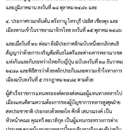
และภูมิภาคฉาน ลงวันที่ ๑๘ ตุลาคม ๒๔๘๖ และ
๔. ประกาศรวมกลันตัน ตรังกานู ไทรบุรี ปะลิส เชียงตุง และ
เมืองพานเข้าในราชอาณาจักรไทย ลงวันที่ ๑๕ ตุลาคม ๒๔๘๖
และเมื่อวันที่ ๒๖ ต่อมา ยังมีประกาศอีกฉบับหนึ่งยกเลิกสนธิ
สัญญาว่าด้วยการเจริญสัมพันธไมตรีและต่างเคารพอาณาเขต
แห่งกันและกันระหว่างไทยกับญี่ปุ่น ฉบับลงวันที่ ๒๓ ธันวาคม
๒๔๘๓ และพิธีสารว่าด้วยหลักประกันและความเข้าใจทางการ
เมืองฉบับลงวันที่ ๕ กรกฎาคม ๒๔๘๔ ตามด้วย
ผู้สำเร็จราชการแทนพระองค์ตกลงส่งคณะผู้แทนทางทหารไป
เมืองแคนดีตามความต้องการของผู้บัญชาการทหารสูงสุดฝ่าย
สหประชาชาติ ประกอบด้วยพลโท ศักดิ์ เสนาณรงค์ เป็น
หัวหน้าคณะ คุณทวี ตะเวทิกุล เป็นผู้แทนกระทรวงการต่าง
ประเทศ คณะผู้แทนทางทหารนี้ออกเดินทางถึงแคนดีบ่ายวัน