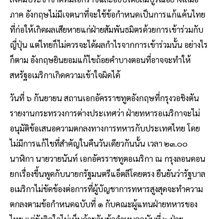
ภาค อังกฤษไม่มีเจตนาที่จะใช้ข้อกำหนดเป็นการแก้แค้นไทย
ที่ก่อให้เกิดผลเสียหายแก่ฝ่ายสัมพันธมิตรด้วยการเข้าร่วมกับ
ญี่ปุ่น แต่ไทยก็ไม่ควรจะได้ผลกำไรจากการเข้าร่วมนั้น อย่างไร
ก็ตาม อังกฤษยินยอมแก้ไขถ้อยคำบางตอนที่อาจจะทำให้
สหรัฐอเมริกาเกิดความเข้าใจผิดได้
วันที่ ๖ กันยายน สถานเอกอัครราชทูตอังกฤษที่กรุงวอชิงตัน
รายงานกระทรวงการต่างประเทศว่า ฝ่ายทหารอเมริกาจะไม่
อนุมัติข้อเสนอความตกลงทางการทหารกับประเทศไทย โดย
ไม่มีการแก้ไขที่สำคัญในคืนวันเดียวกันนั้น เวลา ๒๓.๐๐
นาฬิกา นายวายนันท์ เอกอัครราชทูตอเมริกา ณ กรุงลอนดอน
ยกเรื่องขึ้นพูดกับนายกรัฐมนตรีแอ็ตลีโดยตรง ยืนยันว่ารัฐบาล
อเมริกาไม่ขัดข้องต่อการที่ผู้บัญชาการทหารสูงสุดจะทำความ
ตกลงตามข้อกำหนดฉบับที่ ๑ กับคณะผู้แทนฝ่ายทหารของ
ไทย แต่ยังติดใจไม่เห็นด้วยกับข้อกำหนดฉบับที่ ๒ ฝ่าย