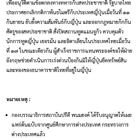
เพื่ออนุวัติตามข้อตกลงทางทหารกับสหประชาชาติ รัฐบาลไทย
ประกาศยกเลิกกติกาพันธไมตรีกับประเทศญี่ปุ่นเมื่อวันที่ ๑๑
กันยายน ยับยั้งความสัมพันธ์กับญี่ปุ่น และออกกฎหมายกักกัน
ศัตรูของสหประชาชาติ สั่งปิดสถานทูตแมนจูกัว ควบคุมตัว
นักการทูตญี่ปุ่น เยอรมัน และอิตาเลียนในประเทศไทยเมื่อวัน
ที่ ๑๗ ในขณะเดียวกัน ผู้สำเร็จราชการแทนพระองค์ขอให้ฝ่าย
อังกฤษช่วยดำเนินการเร่งด่วนป้องกันมิให้ญี่ปุ่นยึดทรัพย์สิน
และทองของธนาคารชาติไทยที่อยู่ในญี่ปุ่น
หมายเหตุ :
กองบรรณาธิการสถาบันปรีดี พนมยงค์ ได้รับอนุญาตให้เผย
แพร่ต้นฉบับจากศูนย์ศึกษาการต่างประเทศ กระทรวงการ
ต่างประเทศแล้ว