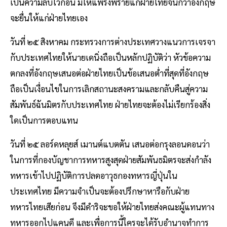
เป็นความลับไว้ก่อน มิให้แพร่งพรายแก่ฝ่ายไทยจนกว่าอังกฤษ
จะยื่นให้แก่ฝ่ายไทยเอง
วันที่ ๒๕ สิงหาคม กระทรวงการต่างประเทศวางแนวการเจรจา
กับประเทศไทยให้นายเดนิ่งถือเป็นหลักปฏิบัติว่า หัวข้อความ
ตกลงที่อังกฤษเสนอต่อฝ่ายไทยเป็นข้อเสนอตํ่าที่สุดที่อังกฤษ
ถือเป็นเงื่อนไขในการเลิกสถานะสงครามและกลับคืนสู่ความ
สัมพันธ์ฉันมิตรกับประเทศไทย ฝ่ายไทยจะต้องไม่เรียกร้องสิ่ง
ใดเป็นการตอบแทน
วันที่ ๒๕ ลอร์ดหลุยส์ เมานต์แบตตัน เสนอต่อกรุงลอนดอนว่า
ในการที่กองบัญชาการทหารสูงสุดฝ่ายสัมพันธมิตรจะส่งกำลัง
ทหารเข้าไปปฏิบัติการปลดอาวุธกองทหารญี่ปุ่นใน
ประเทศไทย มีความจำเป็นจะต้องปรึกษาหารือกับฝ่าย
ทหารไทยเสียก่อน จึงมีดำริจะขอให้ฝ่ายไทยส่งคณะผู้แทนทาง
ทหารออกไปแคนดี และเพื่อการนี้ใครจะได้รับอำนาจทำการ