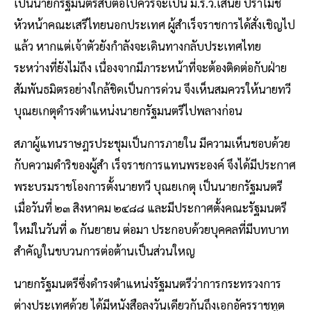
เป็นนายกรัฐมนตรีสืบต่อไปควรจะเป็น ม.ร.ว.เสนีย์ ปราโมช
หัวหน้าคณะเสรีไทยนอกประเทศ ผู้สำเร็จราชการได้สั่งเชิญไป
แล้ว หากแต่เจ้าตัวยังกำลังจะเดินทางกลับประเทศไทย
ระหว่างที่ยังไม่ถึง เนื่องจากมีภาระหน้าที่จะต้องติดต่อกับฝ่าย
สัมพันธมิตรอย่างใกล้ชิดเป็นการด่วน จึงเห็นสมควรให้นายทวี
บุณยเกตุดำรงตำแหน่งนายกรัฐมนตรีไปพลางก่อน
สภาผู้แทนราษฎรประชุมเป็นการภายใน มีความเห็นชอบด้วย
กับความดำริของผู้สำ เร็จราชการแทนพระองค์ จึงได้มีประกาศ
พระบรมราชโองการตั้งนายทวี บุณยเกตุ เป็นนายกรัฐมนตรี
เมื่อวันที่ ๒๓ สิงหาคม ๒๔๘๘ และมีประกาศตั้งคณะรัฐมนตรี
ใหม่ในวันที่ ๑ กันยายน ต่อมา ประกอบด้วยบุคคลที่มีบทบาท
สำคัญในขบวนการต่อต้านเป็นส่วนใหญ
นายกรัฐมนตรีซึ่งดำรงตำแหน่งรัฐมนตรีว่าการกระทรวงการ
ต่างประเทศด้วย ได้มีหนังสือลงวันเดียวกันถึงเอกอัครราชทูต