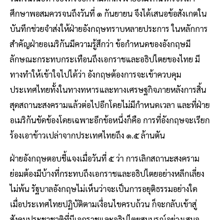
ศึกษาพอสมควรจนถึงวันที่ ๑ กันยายน จึงได้เสนอข้อสังเกตใน
บันทึกช่วยจำส่งให้ฝ่ายอังกฤษทราบหลายประการ ในหลักการ
สำคัญฝ่ายอเมริกันมีความรู้สึกว่า ข้อกำหนดของอังกฤษมี
ลักษณะกระทบกระเทือนถึงเอกราชและอธิปไตยของไทย มี
ทางทำให้เข้าใจไปได้ว่า อังกฤษต้องการจะเข้าควบคุม
ประเทศไทยทั้งในทางทหารและทางเศรษฐกิจภายหลังการสิ้น
สุดสถานะสงครามแล้วต่อไปอีกโดยไม่มีกำหนดเวลา และที่ฝ่าย
อเมริกันขัดข้องโดยเฉพาะอีกข้อหนึ่งก็คือ การที่อังกฤษจะเรียก
ร้องเอาข้าวเปล่าจากประเทศไทยถึง ๑.๕ ล้านตัน
ฝ่ายอังกฤษตอบชี้แจงเมื่อวันที่ ๕ ว่า การเลิกสถานะสงคราม
ย่อมต้องมีบ้างที่กระทบถึงเอกราชและอธิปไตยอย่างหลีกเลี่ยง
ไม่พ้น รัฐบาลอังกฤษไม่เห็นว่าจะเป็นการอยุติธรรมอย่างใด
เมื่อประเทศไทยปฏิบัติตามเงื่อนไขครบถ้วน ก็จะกลับเข้าสู่
สังคมประชาชาติที่มีเอกราชและอธิปไตยสมบูรณ์อย่างเสมอ