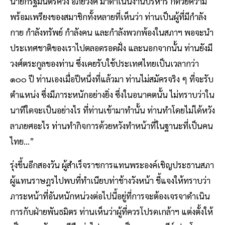
นายกรัฐมนตรีควง อภัยวงศ์ มาดำเนินงานบริหาร ก็ด้วยความ
พร้อมเพรียงของสมาชิกทั้งหลายที่เห็นว่า ท่านเป็นผู้ที่มีกำลัง
กาย กำลังทรัพย์ กำลังคน และกำลังพวกพ้องในสภาฯ พอจะนำ
ประเทศชาติของเราไปตลอดรอดฝั่ง และนอกจากนั้น ท่านยังมี
วงศ์ตระกูลของท่าน ซึ่งเคยรับใช้ประเทศไทยเป็นเวลากว่า
๑๐๐ ปี ท่านเองเมื่อปีหนึ่งที่แล้วมา ท่านไม่สมัครจริง ๆ ที่จะรับ
ตำแหน่ง ซึ่งมีภาระหนักอย่างยิ่ง ซึ่งในอนาคตนั้น ไม่ทราบว่าใน
นาทีใดจะเป็นอย่างไร ที่ท่านเข้ามาทำนั้น ท่านทำโดยไม่ได้หวัง
ลาภยศอะไร ท่านทำกิจการด้วยหวังทำหน้าที่ในฐานะที่เป็นคน
ไทย...”
รุ่งขึ้นอีกสองวัน ผู้สำเร็จราชการแทนพระองค์เชิญประธานสภา
ผู้แทนราษฎรไปพบที่ทำเนียบท่าช้างวังหน้า ชี้แจงให้ทราบว่า
ภาระหน้าที่อันหนักหน่วงต่อไปนี้อยู่ที่การจะต้องเจรจาดำเนิน
การกับฝ่ายพันธมิตร ท่านเห็นว่าผู้ที่ควรโปรดเกล้าฯ แต่งตั้งให้