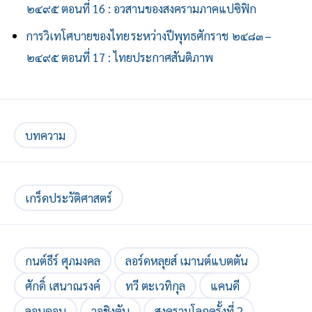
๒๔๙๕ ตอนที่ 16 : อวสานของสงครามภาคแปซิฟิก
การวิเทโศบายของไทย ระหว่างปีพุทธศักราช ๒๔๘๓ –
๒๔๙๕ ตอนที่ 17 : ไทยประกาศสันติภาพ
บทความ
เกร็ดประวัติศาสตร์
กนต์ธีร์ ศุภมงคล
ลอร์ดหลุยส์ เมานต์แบตตัน
ศักดิ์ เสนาณรงค์
ทวี ตะเวทิกุล
แคนดี
ลอนดอน
วอชิงตัน
สงครามโลกครั้งที่ 2