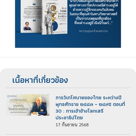
เนื้อหาที่เกี่ยวข้อง
การวิเทโศบายของไทย ระหว่างปี
พุทธศักราช ๒๔๘๓ – ๒๔๙๕ ตอนที่
30 : การเข้าข้างโลกเสรี
ประชาธิปไตย
17
กันยายน
2568