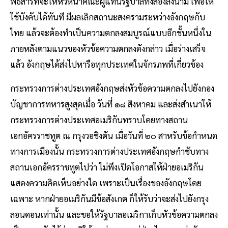
พิธีสารที่จะให้หัวหน้าคณะผู้แทนรัฐบาลทั้งสองลงนาม เพื่อให้
ใช้บังคับได้ทันที มีผลเลิกสถานะสงครามระหว่างอังกฤษกับ
ไทย แล้วจะต้องทำเป็นความตกลงสมบูรณ์แบบอีกชั้นหนึ่งใน
ภายหลังตามแนวของหัวข้อความตกลงดังกล่าว เมื่อร่างเสร็จ
แล้ว อังกฤษได้ส่งไปหารือทุกประเทศในจักรภพที่เกี่ยวข้อง
กระทรวงการต่างประเทศอังกฤษส่งหัวข้อความตกลงไปยังกอง
บัญชาการทหารสูงสุดเมื่อ วันที่ ๑๘ สิงหาคม และส่งสำเนาให้
กระทรวงการต่างประเทศอเมริกันทราบโดยทางสถาน
เอกอัครราชทูต ณ กรุงวอชิงตัน เมื่อวันที่ ๒๐ สาหรับข้อกำหนด
ทางการเมืองนั้น กระทรวงการต่างประเทศอังกฤษกำชับทาง
สถานเอกอัครราชทูตไปว่า ไม่พึงเปิดโอกาสให้ฝ่ายอเมริกัน
แสดงความคิดเห็นอย่างใด เพราะเป็นเรื่องของอังกฤษโดย
เฉพาะ หากฝ่ายอเมริกันมีข้อสังเกต ก็ให้รับว่าจะส่งไปยังกรุง
ลอนดอนเท่านั้น และขอให้รัฐบาลอเมริกาเก็บหัวข้อความตกลง