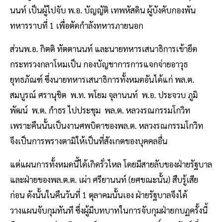
นนท์ เป็นผู้ไปจับ พ.อ. บัญญัติ เทพหัสดิน ผู้บังคับกองพัน
ทหารราบที่ 1 เพื่อตัดกำลังทหารภายนอก
ส่วนพ.อ. กิตติ ทัตตานนท์ และนายทหารเสนาธิการเข้ายึด
กระทรวงกลาโหมเป็น กองบัญชาการการแจกจ่ายอาวุธ
ยุทธภัณฑ์ ซึ่งนายทหารเสนาธิการทั้งหมดอันได้แก่ พล.ต.
สมบูรณ์ ศรานุชิต พ.ท. พโยม จุลานนท์ พ.อ. ประจวบ ภูมิ
พัฒน์ พ.ต. กำธร ไปประชุม พล.ต. หลวงรณกรรมโกวิท
เพราะคืนนั้นเป็นงานศพบิดาของพล.ต. หลวงรณกรรมโกวิท
จึงเป็นการพรางตามิให้เป็นที่สังเกตของบุคคลอื่น
แต่แผนการทั้งหมดนี้ได้เกิดรั่วไหล โดยมีสายลับของฝ่ายรัฐบาล
และฝ่ายของพล.ต.ต. เผ่า ศรียานนท์ (ยศขณะนั้น) สืบรู้เสีย
ก่อน ดังนั้นในคืนวันที่ 1 ตุลาคมนั้นเอง ฝ่ายรัฐบาลจึงได้
วางแผนจับกุมทันที ซึ่งผู้มีบทบาทในการจับกุมฝ่ายกบฏครั้งนี้