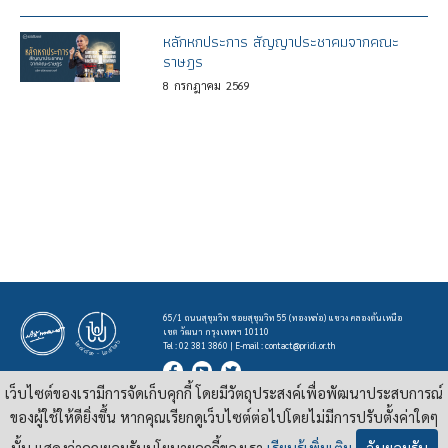
หลักหกประการ สัญญาประชาคมจากคณะ
ราษฎร
8
กรกฎาคม
2569
65/1 ถนนสุขุมวิท ซอยสุขุมวิท 55 (ทองหล่อ) แขวง คลองตันเหนือ
เขต วัฒนา กรุงเทพฯ 10110
Tel : 02 381 3860 | E-mail :
contact@pridi.or.th
เว็บไซต์ของเรามีการจัดเก็บคุกกี้ โดยมีวัตถุประสงค์เพื่อพัฒนาประสบการณ์
บทความ รูปภาพ และสื่ออื่นๆ ที่มีสัญลักษณ์ของสถาบันปรีดี พนมยงค์ ในเว็บไซต์
https://pridi.or.th
ของผู้ใช้ให้ดียิ่งขึ้น หากคุณเรียกดูเว็บไซต์ต่อไปโดยไม่มีการปรับตั้งค่าใดๆ
เผยแพร่ภายใต้สัญญาอนุญาต
ครีเอทีฟคอมมอนส์แบบแสดงที่มา-ไม่ใช่เชิงพาณิชย์ 4.0 สากล