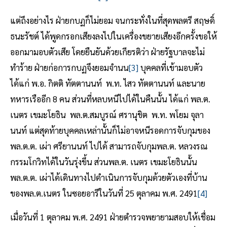
แต่ถึงอย่างไร ฝ่ายกบฏก็ไม่ยอม จนกระทั่งในที่สุดพลตรี สฤษดิ์
ธนะรัชต์ ได้พูดกรอกเสียงลงไปในเครื่องขยายเสียงอีกครั้งขอให้
ออกมามอบตัวเสีย โดยยืนยันด้วยเกียรติว่า ฝ่ายรัฐบาลจะไม่
ทำร้าย ฝ่ายก่อการกบฏจึงยอมจำนน
[3]
บุคคลที่เข้ามอบตัว
ได้แก่ พ.อ. กิตติ ทัตตานนท์ พ.ท. ไสว ทัตตานนท์ และนาย
ทหารเรืออีก 8 คน ส่วนที่หลบหนีไปได้ในคืนนั้น ได้แก่ พล.ต.
เนตร เขมะโยธิน พล.ต.สมบูรณ์ ศรานุชิต พ.ท. พโยม จุลา
นนท์ แต่สุดท้ายบุคคลเหล่านั้นก็ไม่อาจหนีรอดการจับกุมของ
พล.ต.ต. เผ่า ศรียานนท์ ไปได้ สามารถจับกุมพล.ต. หลวงรณ
กรรมโกวิทได้ในวันรุ่งขึ้น ส่วนพล.ต. เนตร เขมะโยธินนั้น
พล.ต.ต. เผ่าได้เดินทางไปดำเนินการจับกุมด้วยตัวเองที่บ้าน
ของพล.ต.เนตร ในซอยอารีในวันที่ 25 ตุลาคม พ.ศ. 2491
[4]
เมื่อวันที่ 1 ตุลาคม พ.ศ. 2491 ฝ่ายตำรวจพยายามสอบให้เชื่อม