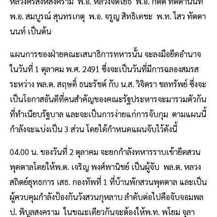
หลวงศรีสิงหสงคราม พ.อ. หลวงจิตโยธี พ.อ. กิตติ ทัตตานนท์
พ.อ. สมบูรณ์ สุนทรเกตุ พ.อ. จรูญ สิทธิเดชะ พ.ท. ไสว ทัตตา
นนท์ เป็นต้น
แผนการของฝ่ายคณะเสนาธิการทหารนั้น จะลงมือยึดอำนาจ
ในวันที่ 1 ตุลาคม พ.ศ. 2491 ซึ่งจะเป็นวันที่มีการฉลองสมรส
ระหว่าง พล.ต. สฤษดิ์ ธนะรัชต์ กับ น.ส. วิจิตรา ชลทรัพย์ ซึ่งจะ
เป็นโอกาสอันดีที่คนสำคัญของคณะรัฐประหารจะมารวมตัวกัน
ที่ทำเนียบรัฐบาล และจะเป็นการง่ายแก่การจับกุม ตามแผนนี้
กำลังจะแบ่งเป็น 3 ส่วน โดยได้กำหนดแผนจับไว้ดังนี้
04.00 น. ของวันที่ 2 ตุลาคม จะยกกำลังทหารราบเข้ายึดสวน
พุดตาลโดยให้พ.ต. เจริญ พงศ์พานิชย์ เป็นผู้จับ พล.ต. หลวง
สถิตย์ยุทธการ เสธ. กองทัพที่ 1 ที่บ้านพักสวนพุดตาล และเป็น
ผู้ควบคุมกำลังป้องกันวังสวนกุหลาบ ลำดับต่อไปคือจับจอมพล
ป. พิบูลสงคราม ในขณะเดียวกันจะต้องให้พ.ท. พโยม จุลา