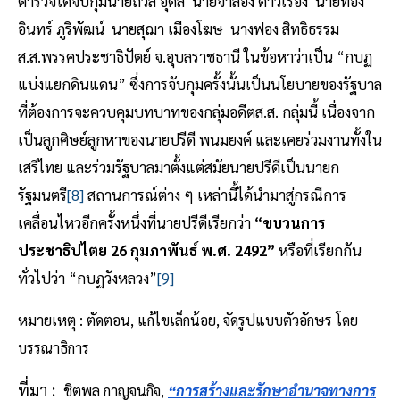
ตำรวจได้จับกุมนายถวิล อุดล นายจำลอง ดาวเรือง นายทอง
อินทร์ ภูริพัฒน์ นายสุฌา เมืองโฆษ นางฟอง สิทธิธรรม
ส.ส.พรรคประชาธิปัตย์ จ.อุบลราชธานี ในข้อหาว่าเป็น “กบฏ
แบ่งแยกดินแดน” ซึ่งการจับกุมครั้งนั้นเป็นนโยบายของรัฐบาล
ที่ต้องการจะควบคุมบทบาทของกลุ่มอดีตส.ส. กลุ่มนี้ เนื่องจาก
เป็นลูกศิษย์ลูกหาของนายปรีดี พนมยงค์ และเคยร่วมงานทั้งใน
เสรีไทย และร่วมรัฐบาลมาตั้งแต่สมัยนายปรีดีเป็นนายก
รัฐมนตรี
[8]
สถานการณ์ต่าง ๆ เหล่านี้ได้นำมาสู่กรณีการ
เคลื่อนไหวอีกครั้งหนึ่งที่นายปรีดีเรียกว่า
“ขบวนการ
ประชาธิปไตย 26 กุมภาพันธ์ พ.ศ. 2492”
หรือที่เรียกกัน
ทั่วไปว่า “กบฏวังหลวง”
[9]
หมายเหตุ :
ตัดตอน, แก้ไขเล็กน้อย, จัดรูปแบบตัวอักษร โดย
บรรณาธิการ
ที่มา : 
 ชิตพล กาญจนกิจ,
“การสร้างและรักษาอำนาจทางการ