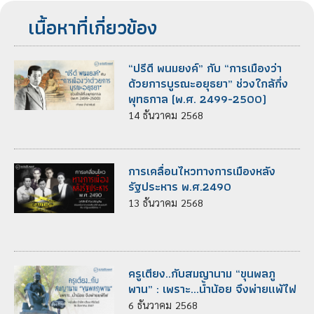
เนื้อหาที่เกี่ยวข้อง
“ปรีดี พนมยงค์” กับ “การเมืองว่า
ด้วยการบูรณะอยุธยา” ช่วงใกล้กึ่ง
พุทธกาล (พ.ศ. 2499-2500)
14
ธันวาคม
2568
การเคลื่อนไหวทางการเมืองหลัง
รัฐประหาร พ.ศ.2490
13
ธันวาคม
2568
ครูเตียง..กับสมญานาม “ขุนพลภู
พาน” : เพราะ...น้ำน้อย จึงพ่ายแพ้ไฟ
6
ธันวาคม
2568