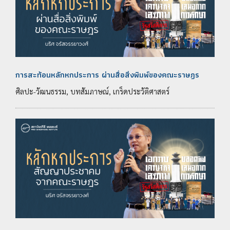
การสะท้อนหลักหกประการ ผ่านสื่อสิ่งพิมพ์ของคณะราษฎร
ศิลปะ-วัฒนธรรม, บทสัมภาษณ์, เกร็ดประวัติศาสตร์