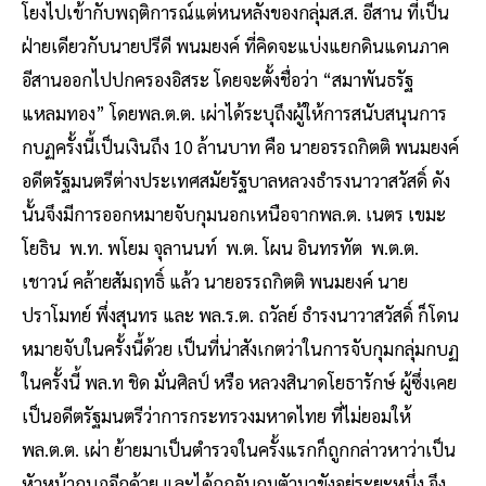
โยงไปเข้ากับพฤติการณ์แต่หนหลังของกลุ่มส.ส. อีสาน ที่เป็น
ฝ่ายเดียวกับนายปรีดี พนมยงค์ ที่คิดจะแบ่งแยกดินแดนภาค
อีสานออกไปปกครองอิสระ โดยจะตั้งชื่อว่า “สมาพันธรัฐ
แหลมทอง” โดยพล.ต.ต. เผ่าได้ระบุถึงผู้ให้การสนับสนุนการ
กบฏครั้งนี้เป็นเงินถึง 10 ล้านบาท คือ นายอรรถกิตติ พนมยงค์
อดีตรัฐมนตรีต่างประเทศสมัยรัฐบาลหลวงธำรงนาวาสวัสดิ์ ดัง
นั้นจึงมีการออกหมายจับกุมนอกเหนือจากพล.ต. เนตร เขมะ
โยธิน พ.ท. พโยม จุลานนท์ พ.ต. โผน อินทรทัต พ.ต.ต.
เชาวน์ คล้ายสัมฤทธิ์ แล้ว นายอรรถกิตติ พนมยงค์ นาย
ปราโมทย์ พึ่งสุนทร และ พล.ร.ต. ถวัลย์ ธำรงนาวาสวัสดิ์ ก็โดน
หมายจับในครั้งนี้ด้วย เป็นที่น่าสังเกตว่าในการจับกุมกลุ่มกบฏ
ในครั้งนี้ พล.ท ชิด มั่นศิลป์ หรือ หลวงสินาดโยธารักษ์ ผู้ซึ่งเคย
เป็นอดีตรัฐมนตรีว่าการกระทรวงมหาดไทย ที่ไม่ยอมให้
พล.ต.ต. เผ่า ย้ายมาเป็นตำรวจในครั้งแรกก็ถูกกล่าวหาว่าเป็น
หัวหน้ากบฏอีกด้วย และได้ถูกจับกุมตัวมาขังอยู่ระยะหนึ่ง จึง