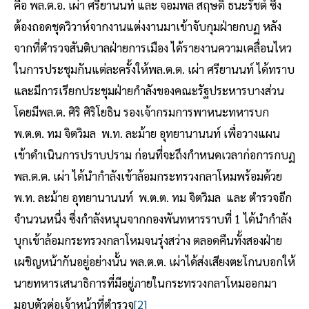
คือ พล.ต.อ. เผ่า ศรียานนท์ และ จอมพล สฤษดิ์ ธนะรัชต์ ซึ่ง
ต้องถอดชุดวิวาห์จากงานแต่งงานมาเข้าจับกุมฝ่ายกบฏ หลัง
จากที่ตำรวจสันติบาลฝ่ายการเมือง ได้รายงานความเคลื่อนไหว
ในการประชุมกันแต่ละครั้งให้พล.ต.ต. เผ่า ศรียานนท์ ได้ทราบ
และมีการเรียกประชุมฝ่ายกำลังของคณะรัฐประหารบางส่วน
โดยมีพล.ต. ศิริ ศิริโยธิน รองเจ้ากรมการพาหนะทหารบก
พ.ต.ต. ทม จิตวิมล พ.ท. ละม้าย อุทยานานนท์ เพื่อวางแผน
เข้าดำเนินการปราบปราม ก่อนที่จะถึงกำหนดเวลาก่อการกบฏ
พล.ต.ต. เผ่า ได้นำกำลังเข้าล้อมกระทรวงกลาโหมพร้อมด้วย
พ.ท. ละม้าย อุทยานานนท์ พ.ต.ต. ทม จิตวิมล และ ตำรวจอีก
จำนวนหนึ่ง ซึ่งกำลังหนุนจากกองพันทหารราบที่ 1 ได้นำกำลัง
บุกเข้าล้อมกระทรวงกลาโหมจนรุ่งสว่าง ตลอดคืนทั้งสองฝ่าย
เผชิญหน้ากันอยู่อย่างนั้น พล.ต.ต. เผ่าได้ส่งเสียงตะโกนบอกให้
นายทหารเสนาธิการที่มีอยู่ภายในกระทรวงกลาโหมออกมา
มอบตัวต่อเจ้าหน้าที่ตำรวจ
[2]