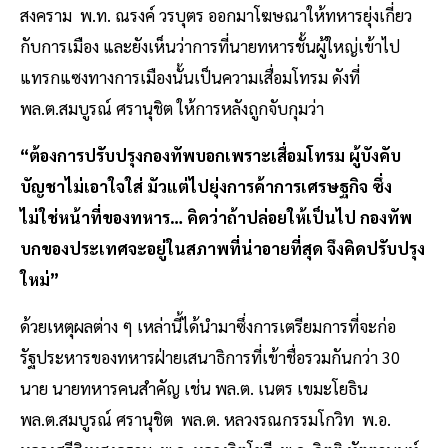
สงคราม พ.ท. ณรงค์ วรบุตร ออกมาโฆษณาให้ทหารยุ่งเกี่ยว
กับการเมือง และยังเห็นว่าการที่นายทหารชั้นผู้ใหญ่เข้าไป
แทรกแซงทางการเมืองนั้นเป็นความเสื่อมโทรม ดังที่
พล.ต.สมบูรณ์ ศรานุชิต ให้การหลังถูกจับกุมว่า
“ต้องการปรับปรุงกองทัพบอกเพราะเสื่อมโทรม ผู้บังคับ
บัญชาไม่เอาใจใส่ มัวแต่ไปยุ่งการค้าการเศรษฐกิจ ซึ่ง
ไม่ใช่หน้าที่ของทหาร… คิดว่าถ้าปล่อยให้เป็นไป กองทัพ
บกของประเทศจะอยู่ในสภาพที่น่าอายที่สุด จึงคิดปรับปรุง
ใหม่”
ด้วยเหตุผลต่าง ๆ เหล่านี้ได้นำมาซึ่งการเตรียมการที่จะก่อ
รัฐประหารของทหารฝ่ายเสนาธิการที่เข้าชื่อรวมกันกว่า 30
นาย นายทหารคนสำคัญ เช่น พล.ต. เนตร เขมะโยธิน
พล.ต.สมบูรณ์ ศรานุชิต พล.ต. หลวงรณกรรมโกวิท พ.อ.