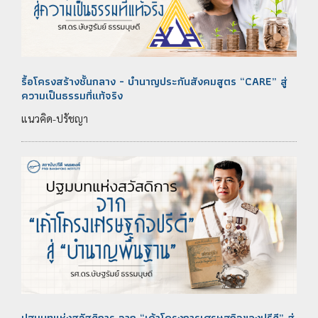
รื้อโครงสร้างชั้นกลาง - บำนาญประกันสังคมสูตร “CARE” สู่
ความเป็นธรรมที่แท้จริง
แนวคิด-ปรัชญา
ปฐมบทแห่งสวัสดิการ จาก “เค้าโครงการเศรษฐกิจของปรีดี” สู่