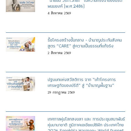
“นายซิม วีระไวทยะ” ในความทรงจำของปรีดี
พนมยงค์ (พ.ศ.2486)
4
สิงหาคม
2569
รื้อโครงสร้างชั้นกลาง - บำนาญประกันสังคม
สูตร “CARE” สู่ความเป็นธรรมที่แท้จริง
2
สิงหาคม
2569
ปฐมบทแห่งสวัสดิการ จาก “เค้าโครงการ
เศรษฐกิจของปรีดี” สู่ “บำนาญพื้นฐาน”
29
กรกฎาคม
2569
เทศกาลหุ่นโลกสงขลา และ การประชุมสมาพันธ์
หุ่นนานาชาติ ภูมิภาคเอเชียแปซิฟิก ประเทศไทย
2026 Songkhla Harmony World Puppet