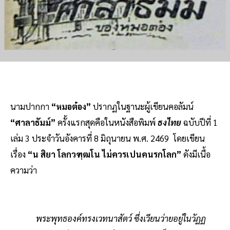
นามปากกา
“หมอต๋อง”
ปรากฏในฐานะผู้เขียนคอลัมน์
“ศาลาธัมม์”
ครั้งแรกสุดคือในหนังสือพิมพ์
ธงไทย
ฉบับปีที่ 1
เล่ม 3 ประจำวันอังคารที่ 8 มิถุนายน พ.ศ. 2469 โดยเขียน
เรื่อง
“น สิยา โลกวฑฺฒโน ไม่ควรเปนคนรกโลก”
ดังมีเนื้อ
ความว่า
พระพุทธองค์ทรงเวทนาสัตว์ ซึ่งเวียนว่ายอยู่ในวัฏฏ