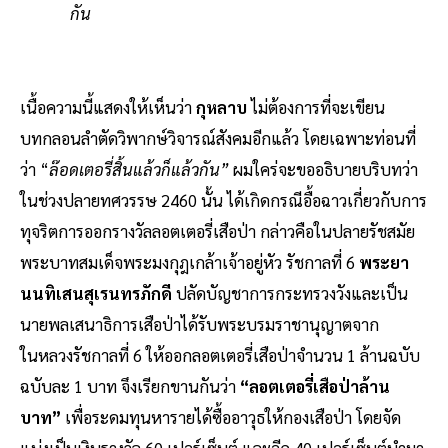
กัน
เนื้อความนี้แสดงให้เห็นว่า
กุหลาบ
ไม่ต้องการที่จะเขียน
บทกลอนลำตัดวิพากษ์วิจารณ์สังคมอีกแล้ว โดยเฉพาะท่อนที่
ว่า “
ล๊อดเตอรี่สิ้นแล้วก็แล้วกัน”
ผมใคร่จะขออธิบายบริบทว่า
ในช่วงปลายทศวรรษ 2460 นั้น ได้เกิดกรณีอื้อฉาวเกี่ยวกับการ
ทุจริตการออกรางวัลลอตเตอรี่เสือป่า กล่าวคือในปลายรัชสมัย
พระบาทสมเด็จพระมงกุฎเกล้าเจ้าอยู่หัว รัชกาลที่ 6
พระยา
นนทิเสนสุเรนทรภักดี
ปลัดบัญชาการกระทรวงวังและเป็น
นายพลเสนาธิการเสือป่าได้รับพระบรมราชานุญาตจาก
ในหลวงรัชกาลที่ 6 ให้ออกลอตเตอรี่เสือป่าจำนวน 1 ล้านฉบับ
ฉบับละ 1 บาท จึงเรียกขานกันว่า
“ลอตเตอรี่เสือป่าล้าน
บาท”
เพื่อระดมทุนหารายได้ซื้ออาวุธให้กองเสือป่า โดยจัด
แบ่งเป็นเงินรางวัล 60 เปอร์เซ็นต์ และอีก 40 เปอร์เซ็นต์นำมา