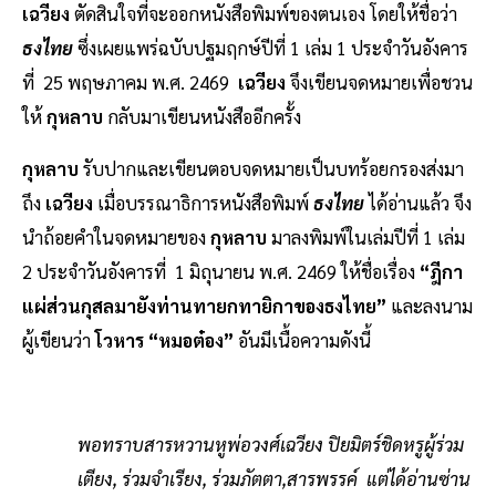
เฉวียง
ตัดสินใจที่จะออกหนังสือพิมพ์ของตนเอง โดยให้ชื่อว่า
ธงไทย
ซึ่งเผยแพร่ฉบับปฐมฤกษ์ปีที่ 1 เล่ม 1 ประจำวันอังคาร
ที่ 25 พฤษภาคม พ.ศ. 2469
เฉวียง
จึงเขียนจดหมายเพื่อชวน
ให้
กุหลาบ
กลับมาเขียนหนังสืออีกครั้ง
กุหลาบ
รับปากและเขียนตอบจดหมายเป็นบทร้อยกรองส่งมา
ถึง
เฉวียง
เมื่อบรรณาธิการหนังสือพิมพ์
ธงไทย
ได้อ่านแล้ว
จึง
นำถ้อยคำในจดหมายของ
กุหลาบ
มาลงพิมพ์ในเล่มปีที่ 1 เล่ม
2 ประจำวันอังคารที่ 1 มิถุนายน พ.ศ. 2469 ให้ชื่อเรื่อง
“ฎีกา
แผ่ส่วนกุสลมายังท่านทายกทายิกาของธงไทย”
และลงนาม
ผู้เขียนว่า
โวหาร “หมอต๋อง”
อันมีเนื้อความดังนี้
พอทราบสารหวานหูพ่อวงศ์เฉวียง ปิยมิตร์ชิดหรูผู้ร่วม
เตียง, ร่วมจำเรียง, ร่วมภัตตา,สารพรรค์ แต่ได้อ่านซ่าน