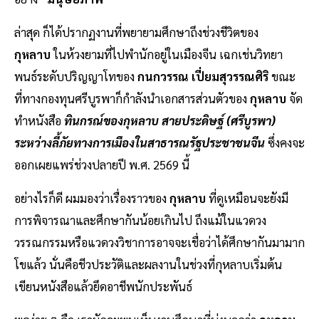
ล่าสุด ก็ได้ปรากฏงานที่พยายามศึกษาถึงช่วงชีวิตของ
กุหลาบ
ในห้วงยามที่ไปพำนักอยู่ในเมืองจีน เฉกเช่นวิทยา
พนธ์ระดับปริญญาโทของ
กนกวรรณ เปี่ยมสุวรรณศิริ
ขณะ
ที่ทางกองทุนศรีบูรพาก็กำลังนำเอกสารส่วนตัวของ
กุหลาบ
จัด
ทำหนังสือ
ทินกรณ์ของกุหลาบ สายประดิษฐ์ (ศรีบูรพา)
ระหว่างลี้ภัยทางการเมืองในสาธารณรัฐประชาชนจีน
ซึ่งคงจะ
ออกเผยแพร่ช่วงปลายปี พ.ศ. 2569 นี้
อย่างไรก็ดี ผมมองว่าเรื่องราวของ
กุหลาบ
ที่ดูเหมือนจะยังมี
การพิจารณาและศึกษากันน้อยเกินไป ถึงแม้ในแวดวง
วรรณกรรมหรือแวดวงวิชาการอาจจะเชื่อว่าได้ศึกษากันมามาก
โขแล้ว นั่นคือชีวประวัติและผลงานในช่วงที่กุหลาบเริ่มต้น
เขียนหนังสือแล้วยึดอาชีพนักประพันธ์