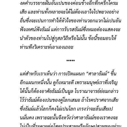
งดคำบรรยายฝันอันเปนของค่อนข้างอึกทึกครึกโครม
เสีย และท่านทั้งหลายจะได้ไม่ต้องเอาใจไปพะวงอย่าง
อื่นซึ่งจะเปนการทำให้หัวใจของท่านวอกแวกไม่เปนอัน
ฟังเทศน์ฟังธัมม์ แต่การรับรสธัมม์ซึ่งหมอต๋องแสดงจะ
นำตัวของท่านไปสู่กุสลวิถีหรือไม่นั้น ข้อนี้ขอมอบให้
ท่านพึงวิเคราะห์เอาเองเถอะ
•••••
แต่สำหรับเราเห็นว่า การเปิดแผนก “ศาลาธัมม์” ขึ้น
อีกแผนกหนึ่งนั้น ดูก็เหมาะดี เพราะมนุษย์เราที่เจริญ
ได้นั้นก็ต้องอาศัยธัมม์เป็นมูล โบราณาจารย์ย่อมกล่าว
ไว้ว่าธัมม์ต้องเปนของคู่โลกเสมอ ถ้าโรคปราศจากเสีย
ซึ่งธัมม์แล้วโลกก็คงไม่เปนโลก เกรงว่าจะลั่นเสียเป
นมั่นคง เพราะฉะนั้นจึงหวังว่าศาลาธัมม์ของเราคงจะ
ไม่เป็นที่ระคายต่อโสตประสาทหรือจักษุปสาทของท่าน