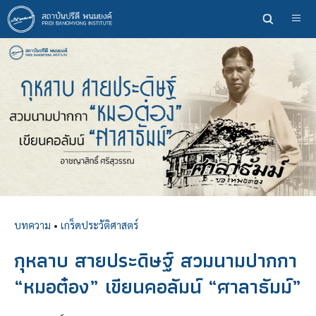
ข้าม
ไป
ยัง
เนื้อหา
หลัก
บทความ
•
เกร็ดประวัติศาสตร์
กุหลาบ สายประดิษฐ์ สวมนามปากกา
“หมอต๋อง” เขียนคอลัมน์ “ศาลาธัมม์”