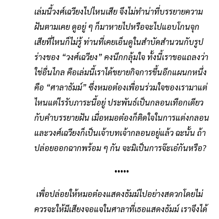
เล่มนี้วงศ์เฉวียงไปไหนเสีย จึงไม่ทำน่าที่บรรยายความ
ฝันตามเคย ดูอยู่ ๆ ก็มาหายไปหรือจะไปแอบโกนจุก
เสียที่ไหนก็ไม่รู้ ท่านที่เคยเอ็นดูในสำบัดสำนวนกับรูป
ร่างของ “วงศ์เฉวียง” คงนึกกลุ้มใจ ทั้งนี้เราขอแถลงว่า
ใช่อื่นไกล คือเล่มนี้เราได้ขยายกิจการขึ้นอีกแผนกหนึ่ง
คือ “ศาลาธัมม์” ซึ่งหมอต๋องเพื่อนร่วมใจของเรามาแต่
ไหนแต่ไรรับภาระนี้อยู่ ประพันธ์เป็นกลอนเทือกเดียว
กับคำบรรยายฝัน เมื่อหมอต๋องก็ติดใจในการแต่งกลอน
และวงศ์เฉวียงก็เป็นเจ้าบทเจ้ากลอนอยู่แล้ว ฉะนั้น ถ้า
ปล่อยออกฉากพร้อม ๆ กัน จะมิเป็นการจ๊ะเอ๋กันหรือ?
•••••
เพื่อปล่อยให้หมอต๋องแสดงธัมม์ไปอย่างสดวกโดยไม่
ควรจะให้มีเสียงจอแจในศาลาที่เธอแสดงธัมม์ เราจึงได้