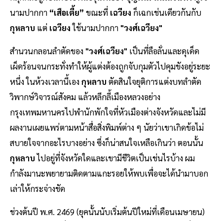
นามปากกา
“เสือเตี้ย”
ขณะที่
เฉวียง
ก็เฉกเช่นเดียวกันกับ
กุหลาบ
แต่
เฉวียง
ใช้นามปากกา
"วงศ์เฉวียง"
สำนวนกลอนลำตัดของ
"วงศ์เฉวียง"
เป็นที่ลือลั่นและดุเด็ด
เผ็ดร้อนจนกระทั่งทำให้ผู้แต่งต้องถูกจับกุมตัวไปคุมขังอยู่ระยะ
หนึ่ง ในห้วงเวลานี้เอง
กุหลาบ
ตัดสินใจยุติการแต่งบทลำตัด
วิพากษ์วิจารณ์สังคม แล้วหลีกลี้เมืองหลวงอย่าง
กรุงเทพมหานครไปพำนักพักใจที่หัวเมืองต่างจังหวัดและไม่มี
ผลงานเผยแพร่ตามหน้าสื่อสิ่งพิมพ์ต่าง ๆ นัยว่าเขาเกิดข้อไม่
สบายใจจากอะไรบางอย่าง ซึ่งก็น่าสนใจเหลือเกินว่า ตอนนั้น
กุหลาบ
ไปอยู่ที่จังหวัดใดและเขามีชีวิตเป็นเช่นไรบ้าง ผม
กำลังมานะพยายามติดตามแกะรอยให้พบเพื่อจะได้นำมาบอก
เล่าให้กระจ่างชัด
ช่วงต้นปี พ.ศ. 2469 (ยุคนั้นนับเริ่มต้นปีใหม่ที่เดือนเมษายน)