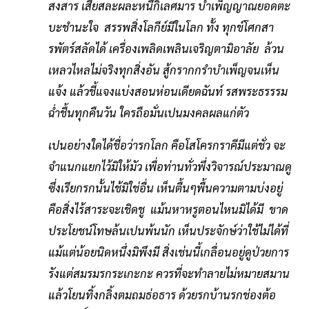
สงสาร เสียสละผละหนึกิเลศมาร บำเพ็ญญาณยอดตะ
บะชำนะใจ สรรพสิ่งโลกีย์มีในโลก ทั้ง ทุกข์โศกสา
รพัตร์สลัดได้ เครื่องเพลิดเพลินเจริญตามิอาลัย ล้วน
เหลวไหลไม่จริงทุกสิ่งอัน สู้กรากกรำบำเพ็ญจนเห็น
แจ้ง แล้วชี้แจงแบ่งสอนห่อนเดียดฉันท์ รสพระธรรรม
ฉ่ำชื้นทุกคืนวัน ใครถือมั่นเปนมงคลผลแก่ตัว
เปนอย่างใดได้ชื่อว่ารกโลก คือโสโครกราคีมีแต่ชั่ว จะ
จำแนกแยกไว้มิให้มัว เพื่อท่านทั่วพึ่งวิจารณ์ประมาณดู
ซึ่งเรียกรกนั้นไช้มิใช่อื่น เห็นตื้นๆพื้นความตามบ่งอยู่
คือสิ่งไร้สาระจะเชิดชู แม้นหาหรูตอนไหนมิได้มี ขาด
ประโยชน์โทษล้นเปนพ้นนัก เห็นประจักษ์ว่าใช้ไม่ได้ที่
แม้แต่น้อยนิดหนึ่งมิพึงมี สิ่งเช่นนี้เกลื่อนอยู่ดูป่วยการ
รังแต่สมรมรกระเกะกะ ควรที่จะทำลายไม่หมายสมาน
แล้วโยนทิ้งกลิ้งตมถมธ่อธาร ด้วยรกบ้านรกช่องต้อ