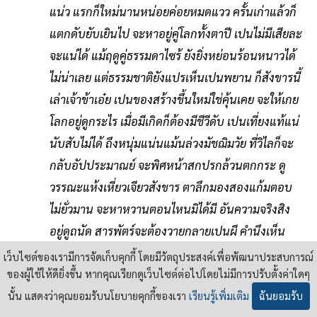
แน่ว แรกก็ใหม่นานหน่อยค่อยหมดแวว ครั้นเก่าแล้วก็
แตกดับยับเยินไป จะหาอยู่คู่โลกทั้งตาปี เปนไม่มีเสียละ
จะแน่ได้ แม้ฤดูคู่ธรรมดาไซร้ ยังยิ่งหย่อนร้อนหนาวได้
ไม่น่าเลย แต่ธรรมชาติยังแปรเห็นเปนพยาน ก็สังขารนี้
เล่าเจ้าข้าเอ๋ย เปนของสร้างขึ้นใหม่ใช่คุ้นเคย จะให้เกย
โลกอยู่ดูกระไร เมื่อมีเกิดก็ต้องมีชีวีดับ เปนเที่ยงแท้แน่
นับสับไม่ได้ ถึงหนุ่มแน่นแม้นล่วงมัชฌิมวัย ที่วิไลก็จะ
กลับอัปประมาณย์ จะพิศหน้าสกปรกล้วนตกกระ ดู
วรรณะแห้งเหี่ยวเจียวสังขาร ตาลึกมองสองแก้มตอบ
ไม่ยั่วมาน จะหาหวานตอนไหนมิได้มี อันความจริงสิง
อยู่ดูถนัด สารพัตร์จะต้องวายกลายเปนผี คำนึงเห็น
เช่นสิ่งในโลกีย์ ก็เรานี้ควรทำประการใด
เว็บไซต์ของเรามีการจัดเก็บคุกกี้ โดยมีวัตถุประสงค์เพื่อพัฒนาประสบการณ์
ของผู้ใช้ให้ดียิ่งขึ้น หากคุณเรียกดูเว็บไซต์ต่อไปโดยไม่มีการปรับตั้งค่าใดๆ
พระพุทธองค์ทรงธรรมเปนอำนาจ ก่อนนิราศแรม
นั้น แสดงว่าคุณยอมรับนโยบายคุกกี้ของเรา
เรียนรู้เพิ่มเติม
ฉันยอมรับ
โลกีย์วิสัย ได้ชี้ช่องเพื่อชนที่สนใจ พึงตริตรึกนึกไว้เจริญ