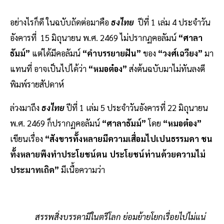
อย่างไรก็ดี ในฉบับถัดต่อมาคือ
ธงไทย
ปีที่ 1 เล่ม 4 ประจำวัน
อังคารที่ 15 มิถุนายน พ.ศ. 2469 ไม่ปรากฏคอลัมน์
“ศาลา
ธัมม์”
แต่ได้มีคอลัมน์
“คำบรรยายฝัน”
ของ
“วงศ์เฉวียง”
มา
แทนที่ อาจเป็นไปได้ว่า
“หมอต๋อง”
ส่งต้นฉบับมาไม่ทันลงตี
พิมพ์รายสัปดาห์
ล่วงมาถึง
ธงไทย
ปีที่ 1 เล่ม 5 ประจำวันอังคารที่ 22 มิถุนายน
พ.ศ. 2469 ก็ปรากฏคอลัมน์
“ศาลาธัมม์”
โดย
“หมอต๋อง”
เขียนเรื่อง
“สังขารทั้งหลายมีความเสื่อมไปเปนธรรมดา ชน
ทั้งหลายพึงทำประโยชน์ตน ประโยชน์ท่านด้วยความไม่
ประมาทเถิด”
มีเนื้อความว่า
สรรพสิ่งบรรดามีในตรีโลก ย่อมย้ายโยกเรื่อยไปไม่แน่