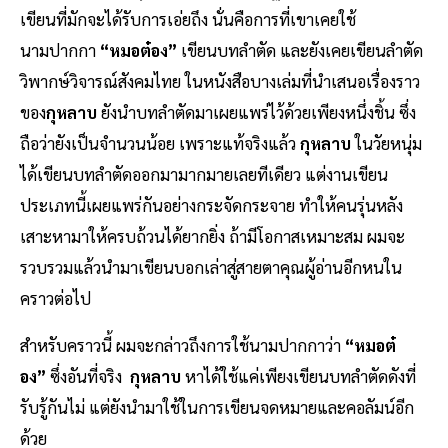
เขียนที่มักจะได้รับการเอ่ยถึง นั่นคือการที่เขาเคยใช้
นามปากกา
“หมอต๋อง”
เขียนบทลำตัด และยังเคยเขียนลำตัด
วิพากษ์วิจารณ์สังคมไทย ในหนังสือบางเล่มที่นำเสนอเรื่องราว
ของ
กุหลาบ
ยังนำบทลำตัดมาเผยแพร่ไว้ด้วยเพียงหนึ่งชิ้น ซึ่ง
ถือว่ายังเป็นจำนวนน้อย เพราะแท้จริงแล้ว
กุหลาบ
ในวัยหนุ่ม
ได้เขียนบทลำตัดออกมามากมายเลยทีเดียว แต่งานเขียน
ประเภทนี้เผยแพร่กันอย่างกระจัดกระจาย ทำให้คนรุ่นหลัง
เสาะหามาให้ครบถ้วนได้ยากยิ่ง ถ้ามีโอกาสเหมาะสม ผมจะ
รวบรวมแล้วนำมาเขียนบอกเล่าสู่สายตาคุณผู้อ่านอีกหนใน
คราวต่อไป
สำหรับคราวนี้ ผมจะกล่าวถึงการใช้นามปากกาว่า
“หมอต๋
อง”
ซึ่งอันที่จริง
กุหลาบ
หาได้ใช้แค่เพียงเขียนบทลำตัดดังที่
รับรู้กันไม่ แต่ยังนำมาใช้ในการเขียนจดหมายและคอลัมน์อีก
ด้วย