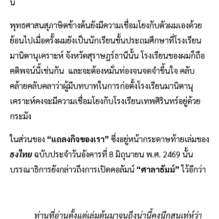
นี้
พุทธศาสนสุภาษิตข้างต้นยังมีความเชื่อมโยงกับตัวผมเองด้วย
ย้อนไปเมื่อครั้งผมยังเป็นนักเรียนชั้นประถมศึกษาที่โรงเรียน
มานิตานุเคราะห์ จังหวัดสุราษฎร์ธานีนั้น โรงเรียนของผมก็ถือ
คติพจน์นี้เช่นกัน และจะต้องหมั่นท่องจนจดจำขึ้นใจ คลับ
คล้ายคลับคลาว่าผู้มีบทบาทในการก่อตั้งโรงเรียนมานิตานุ
เคราะห์คงจะมีความเชื่อมโยงกับโรงเรียนเทพศิรินทร์อยู่ด้วย
กระมัง
ในส่วนของ
“แถลงกิจของเรา”
ซึ่งอยู่หน้ากระดาษท้ายเล่มของ
ธงไทย
ฉบับประจำวันอังคารที่ 8 มิถุนายน พ.ศ. 2469 นั้น
บรรณาธิการยังกล่าวถึงการเปิดคอลัมน์
“ศาลาธัมม์”
ไว้อีกว่า
ท่านที่อ่านตั้งแต่เล่มต้นมาจนถึงน่านี้คงนึกสนเท่ห์ว่า