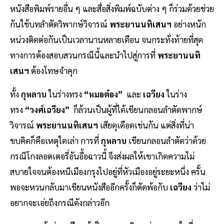
หนังสือพิมพ์รายอื่น ๆ และสื่อสิ่งพิมพ์ฉบับต่าง ๆ ก็ร่วมด้วยช่วย
กันใช้บทลำตัดวิพากษ์วิจารณ์
พระยานนทิเสนฯ
อย่างหนัก
หน่วงติดต่อกันเป็นเวลานานหลายเดือน จนกระทั่งท้ายที่สุด
ทางการต้องสอบสวนกรณีนี้และนำไปสู่การที่
พระยานนทิ
เสนฯ
ต้องโทษจำคุก
ทั้ง
กุหลาบ
ในร่างทรง
“หมอต๋อง”
และ
เฉวียง
ในร่าง
ทรง
“วงศ์เฉวียง”
ก็ล้วนเป็นผู้ที่ได้เขียนกลอนลำตัดพากษ์
วิจารณ์
พระยานนทิเสนฯ
เสียดุเดือดเช่นกัน แต่สิ่งที่น่า
ขบคิดก็คือเหตุใดเล่า การที่
กุหลาบ
เขียนกลอนลำตัดว่าด้วย
กรณีโกงลอตเตอรี่อันอื้อฉาวนี้ จึงส่งผลให้เขาเกิดความไม่
สบายใจจนต้องหนีเมืองกรุงไปอยู่ที่หัวเมืองอยู่ระยะหนึ่ง ครั้น
พอจะหวนกลับมาเขียนหนังสืออีกครั้งก็ตัดพ้อกับ
เฉวียง
ว่าไม่
อยากจะเอ่ยถึงกรณีดังกล่าวอีก