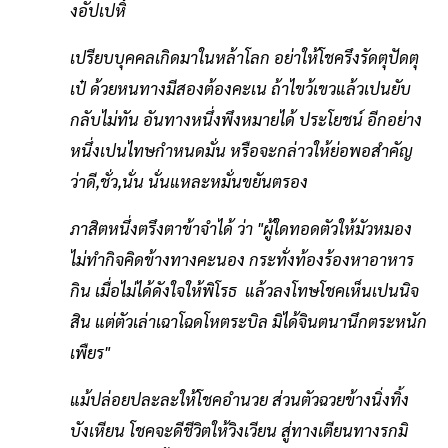
งอัปเปหิ์
เปรียบบุคคลเกิดมาในหล้าโลก อย่าให้โชครึงรัดตุปัดตุ
เป๋ ด้วยหนทางมีสองต้องคะเน ถ้าไขว้เขวแล้วเปนยับ
กลับไม่ทัน อันทางหนึ่งพึงหมายได้ ประโยชน์ อีกอย่าง
หนึ่งเปนไทษกำหนดมั่น หรือจะกล่าวให้ย่อพอสำคัญ
ว่าดี,ชั่ว,นั่น นั่นแหละหมั่นขยันตรอง
ภาสิตหนึ่งตรึงตาข้าจำได้ ว่า "ผู้ใดทอดตัวให้มัวหมอง
ไม่ทำกิจคิดข้างทางคะนอง กระทั่งท้องร้องหาอาหาร
กิน เมื่อไม่ได้ดังใจให้พิโรธ แล้วลงโทษโชคเห็นเปนนิจ
สิน แต่ตัวเล่าเฉาโฉดโหตระบิล มิได้จินตนานึกตระหนัก
เพืยร"
แม้ปล่อยปละละให้โชคอำนวย ส่วนตัวฉวยข้างนิ่งทิ้ง
บังเหียน โชคจะดีชีวิตให้วิงเวียน สู่ทางเตียนทางรกมิ