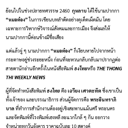
ย้อนไปในช่วงปลายทศวรรษ 2460
กุหลาบ
ได้ใช้นามปากกา
“หมอต๋อง”
ในการเขียนบทลำตัดอย่างดุเด็ดเผ็ดมัน โดย
เฉพาะการวิพากษ์วิจารณ์สังคมและการเมือง จึงส่งผลให้
นามปากกานี้ค่อนข้างมีชื่อเสียง
แต่แล้วจู่ ๆ นามปากกา
“หมอต๋อง”
ก็เงียบหายไปจากหน้า
กระดาษอยู่ช่วงระยะหนึ่ง ก่อนที่จะหวนกลับกลับมาปรากฏต่อ
สายตานักอ่านอีกครั้งในหนังสือพิมพ์
ธงไทย
หรือ
THE THONG
THI WEEKLY NEWS
ผู้ที่จัดทำหนังสือพิมพ์
ธงไทย
คือ
เฉวียง เศวตะทัต
ซึ่งเขาเป็น
ทั้งเจ้าของ และบรรณาธิการ ส่วนผู้จัดการคือ
พระอินทราภิ
บาล
ที่ทำการสำนักงานต้องอยู่เชิงสะพานแม้นศรี พระนคร
และจัดพิมพ์ที่โรงพิมพ์เฮงหลี ละแวกใกล้ ๆ กัน ออกวาง
จำหน่ายทุกวันอังคาร ราคาฉบับละ 10 สตางค์