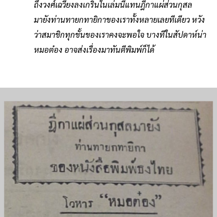
ถึงวงศ์เฉวียงลงเกริ่นในเล่มนี้แทนฎีกาแผ่ส่วนกุสล
มายังท่านทายกทายิกาของเราทั้งหลายเลยทีเดียว หวัง
ว่าสมาชิกทุกชั้นของเราคงจะพอใจ บางทีในสัปดาห์น่า
หมอต๋อง อาจส่งเรื่องมาทันตีพิมพ์ก็ได้