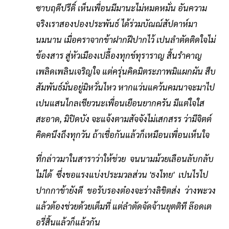
ซาบฤดีปรีดิ์ เห็นเพื่อนมีมานะไม่หมดหมั่น อันความ
จริงเราสองปองประพันธ์ ได้ร่วมบัณณ์สัปดาห์มา
นมนาน เมื่อคราจากข้าฝากฝีปากไว้ เปนลำตัดติดใจไม่
ข้องสาร สู่หัวเมืองเปลื้องทุกข์ทุราราญ สิ้นรำคาญ
เพลิดเพลินเจริญใจ แต่ครุ่นคิดมิตระภาพมิแผกผัน สืบ
สัมพันธ์มั่นอยู่มิหวั่นไหว หากแว่นแคว้นคมนาจะมาไป
เปนแสนไกลเชียวนะเพื่อนเยือนยากครัน มีแต่ใจใส
สะอาด, มิปิดบัง จะแจ้งตามสัจจังไม่เสกสรร ว่ามีจิตต์
คิดคนึงถึงทุกวัน ถ้าเชื่อกันแล้วก็เหมือนเพื่อนเห็นใจ
ที่กล่าวมาในสาราว่าให้ช่วย จนนามม้วยเลือนลับกลับ
ไม่ได้ ซึ่งขอแรงแบ่งประมวลส่วน 'ธงไทย' เปนไรไป
ปากกาข้ายังดี ขอรับรองต๋องจะร่างลิขิตส่ง ว่างพะวง
แล้วต้องช่วยด้วยเต็มที่ แต่ลำตัดจัดจ้านยุตติที ล๊อดเต
อรี่สิ้นแล้วก็แล้วกัน