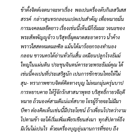
ข้าตั้งจิตต์เจตนาจะหาเรื่อง พอเปนครื่องดับกิเลสวิเสส
สรรค์ กล่าวสุนทรกลอนแปดเปนสำคัญ เพื่อหมายมั่น
การมงคลผลยืดยาว เรื่องเช่นนี้เห็นมีก็ธัมมะ วจนะของ
พระสัพพัญญูจ้าว บริสุทธิ์ผุดผาดสะอาดราว น้ำค้าง
พราวใสสดหมดมลฑิล แม้นได้มาร้อยกรองทำนอง
กลอน ชาวนครได้อ่านทั่วกันสิ้น เหมือนปลูกโรงธัมม์
ใหญ่ในแผ่นดิน ประชุนจินตน์คาระวะพระธัมม์คุณ ได้
เช่นนี้คงเปนที่ประเสริฐนัก เปนการชักชวนไทยให้ใผ่
สุน- ทราภาพซาบจิตต์คิดทางบุญ ไม่หมกมุ่นครุ่นบาป
การหยาบคาย ให้รู้จักรักสาสนาพุทธ บริสุทธิ์กายวจีฤดี
หมาย ถ้วนองค์สามดีแน่แท้สบาย โจรผู้ร้ายจะไม่มีมา
บีฑา ต๋องคิดเห็นเช่นนี้มีประโยชน์ ถ้าเพื่อนโปรดว่างาม
ไปตามข้า จะได้เริ่มเพิ่มเพียรเขียนส่งมา ทุกสัปดาห์ถึง
มิเว้นไม่เปนไร ด้วยเครื่องบุญอุ่นมานการที่ชอบ ถึง