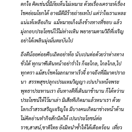
ตกใจ คิดเช่นนี้มีภัยเห็นไม่เหมาะ ด้วยเรื่องเคราะห์เรื่อง
โชคย่อมโยกได้ อาจมีดีมีร้ายถ่ายเทไป แต่ว่าใจเราแหละ
แน่แท้เหลือเกิน แม้หมายเก็งเล็งข้างทางที่ชอบ แล้ว
มุ่งกอบประโยชน์ไว้ไม่ห่างเหิน พยายามตามวิถีที่เจริญ
อย่าได้เพลินมุ่งมั่นตะบันไป
ถึงดีน้อยค่อยคืบเถิดอย่าท้อ นับเปนต่อด้วยว่าห่างทาง
ชั่วได้ ทุกนาฑีเดินหน้าอย่าร่ำไร ก็จะไกล, ไกลไกล,ไป
ทุกครา แม้สบโชคโฉลกมาหาเร็วจี๋ อาจถึงที่มีมาดปราถ
นา สรรพสุขปลุกเปรมเหมวิญญา เปนบำเหน็จพระ
พุทธาประทานเรา อันทางดีที่เดินมาช้านาน ก็ได้หว่าน
ประโยชน์ให้ไว้มาเล่า มิเสียทีเกิดมาแล้วหนาเรา ด้วย
โลกเร้าสรรเสริญเจริญใจ มีบางคนเกิดมาช่างหน้าด้าน
ไม่คิดอ่านทำกิจสักนิดให้ เปนประโยชน์ต่อ
ราช,สาสน์,ชาติไทย ยังมิหนำซ้ำให้ได้เดือดร้อน เที่ยว