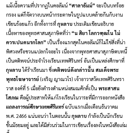
แม้เนื้อความที่ปรากฏในคอลัมน์
“ศาลาธัมม์”
จะเป็นบทร้อย
กรอง แต่ก็จัดวางบนหน้ากระดาษในรูปแบบคล้ายกันกับงาน
เขียนร้อยแก้ว อีกทั้งการที่
กุหลาบ
ประเดิมเขียนอธิบาย
เนื้อหาของพุทธศาสนสุภาษิตที่ว่า
“น สิยา โลกวฑฺฒโน ไม่
ควรเปนคนรกโลก”
เป็นเรื่องแรกสุดในคอลัมน์ก็ไม่ใช่สิ่งที่น่า
พิศวงหรือชวนแปลกใจอะไร
เนื่องจากพุทธศาสนาสุภาษิตบทนี้
เป็นคติพจน์ประจำโรงเรียนเทพศิรินทร์ อันเป็นแหล่งศึกษาที่
กุหลาบ
ได้ร่ำเรียนมา ซึ่ง
คติพจน์ดังกล่าวนั้น สมเด็จพระ
พุทธโฆษาจารย์
(เจริญ ญาณวโร) เจ้าอาวาสวัดเทพศิรินทรา
วาส องค์ที่ 5 เมื่อยังดำรงตำแหน่งสมณศักดิ์เป็น
พระสาสน
โสภณ
คือผู้ประสาทให้แก่โรงเรียนในวาระที่มีการออกหนังสือ
แถลงการณ์ศึกษาเทพศิรินทร์
ฉบับแรกเมื่อเดือนธันวาคม
พ.ศ. 2466 แน่นอนว่า ในตอนนั้น
กุหลาบ
กำลังเป็นนักเรียน
ชั้นมัธยมอยู่ และได้มีส่วนร่วมในการเขียนเรื่องลงในหนังสือเล่ม