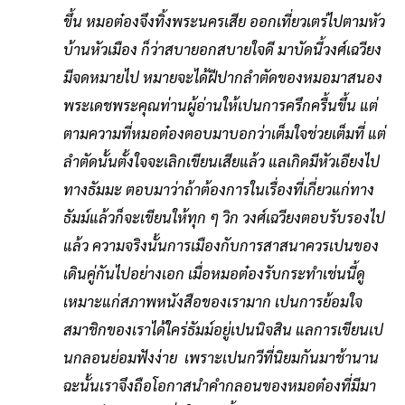
ขึ้น หมอต๋องจึงทิ้งพระนครเสีย ออกเที่ยวเตร่ไปตามหัว
บ้านหัวเมือง ก็ว่าสบายอกสบายใจดี มาบัดนี้วงศ์เฉวียง
มีจดหมายไป หมายจะได้ฝีปากลำตัดของหมอมาสนอง
พระเดชพระคุณท่านผู้อ่านให้เปนการครึกครื้นขึ้น แต่
ตามความที่หมอต๋องตอบมาบอกว่าเต็มใจช่วยเต็มที่ แต่
ลำตัดนั้นตั้งใจจะเลิกเขียนเสียแล้ว แลเกิดมีหัวเอียงไป
ทางธัมมะ ตอบมาว่าถ้าต้องการในเรื่องที่เกี่ยวแก่ทาง
ธัมม์แล้วก็จะเขียนให้ทุก ๆ วิก วงศ์เฉวียงตอบรับรองไป
แล้ว ความจริงนั้นการเมืองกับการสาสนาควรเปนของ
เดินคู่กันไปอย่างเอก เมื่อหมอต๋องรับกระทำเช่นนี้ดู
เหมาะแก่สภาพหนังสือของเรามาก เปนการย้อมใจ
สมาชิกของเราได้ใคร่ธัมม์อยู่เปนนิจสิน แลการเขียนเป
นกลอนย่อมฟังง่าย เพราะเปนกวีที่นิยมกันมาช้านาน
ฉะนั้นเราจึงถือโอกาสนำคำกลอนของหมอต๋องที่มีมา