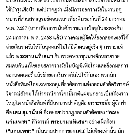
ใช้บำรุงเสือป่า แต่ปรากฏว่า เมื่อมีการออกรางวัลในงานฤดู
หนาวที่สวนสราญรมย์ตอนเวลาเที่ยงคืนของวันที่ 24 มกราคม
พ.ศ. 2467 (หากเทียบการนับศักราชแบบปัจจุบันจะตรงกับ
24 มกราคม พ.ศ. 2468 แล้ว) ทางคณะผู้จัดให้ออกลอตเตอรี่ได้
จ่ายเงินรางวัลให้กับบุคคลที่ไม่ได้มีตัวตนอยู่จริง ๆ เพราะแท้
แล้ว
พระยานนทิเสนฯ
กับพรรคพวกขุนนางอีกหลายราย
สมคบกันแก้ไขเลขสลากรางวัลในบัญชีเพื่อโกงและล็อกผลการ
ออกลอตเตอรี่ แล้วยักยอกเงินรางวัลไปใช้กันเอง พวกนัก
หนังสือพิมพ์โดยเฉพาะกลุ่มที่อาศัยการแต่งกลอนลำตัดวิพากษ์
วิจารณ์สังคม ได้นำกรณีการโกงนี้มาตีแผ่จนกลายเป็นเรื่องราว
ใหญ่โต หนังสือพิมพ์ที่มีบทบาทสำคัญคือ
เกราะเหล็ก
ผู้จัดทำ
คือ
เสม สุมานันท์
ซึ่งทยอยปรากฏกลอนลำตัดของ
“คณะ
แก่นเพชร”
ที่วิจารณ์
พระยานนทิเสนฯ
อย่างเผ็ดร้อน
(
“แก่นเพชร”
เป็นนามปากกาของ
เสม
) ไม่เพียงเท่านั้น นัก