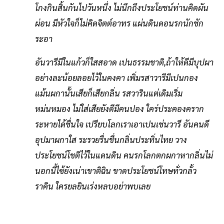
โกงกินสิ้นกันไปวันหนึ่ง ไม่นึกถึงประโยชน์ท่านคิดผัน
ผ่อน มีหัวใจก็ไม่คิดจิตต์อาทร แผ่นดินดอนรกนักชัก
ระอา
อันวารีมีในแก้วก็ใสสอาด เปนธรรมชาติ,ถ้าให้ดีมีบุปผา
อย่างละน้อยลอยไว้ในคงคา เพิ่มรสาวารีมีเปนกอง
แม้นผกานั้นเสียก็เสียกลิ่น รสวารินแต่เดิมเริ่ม
หม่นหมอง ไม่ใส่เสียยังดีมีคนปอง ใคร่ประคองคราก
ระหายได้ชื่นใจ เปรียบโลกเราเอาเปนเช่นวารี อันคนดี
อุปมาผกาใส ระรวยรื่นชื่นกลิ่นประทิ่นไทย วาง
ประโยชน์โชติไว้ในแดนดิน คนรกโลกตกผกาหากลิ่นไม่
นอกนี้ไซ้ยังเน่าเขาติฉิน ขาดประโยชน์โทษทั่วกลั้ว
ราคิน ใครยลยินเร่งหลบอย่าพบเลย