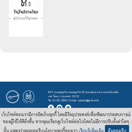
65/1 ถนนสุขุมวิท ซอยสุขุมวิท 55 (ทองหล่อ) แขวง คลองตันเหนือ
เขต วัฒนา กรุงเทพฯ 10110
Tel : 02 381 3860 | E-mail :
contact@pridi.or.th
เว็บไซต์ของเรามีการจัดเก็บคุกกี้ โดยมีวัตถุประสงค์เพื่อพัฒนาประสบการณ์
บทความ รูปภาพ และสื่ออื่นๆ ที่มีสัญลักษณ์ของสถาบันปรีดี พนมยงค์ ในเว็บไซต์
https://pridi.or.th
ของผู้ใช้ให้ดียิ่งขึ้น หากคุณเรียกดูเว็บไซต์ต่อไปโดยไม่มีการปรับตั้งค่าใดๆ
เผยแพร่ภายใต้สัญญาอนุญาต
ครีเอทีฟคอมมอนส์แบบแสดงที่มา-ไม่ใช่เชิงพาณิชย์ 4.0 สากล
นั้น แสดงว่าคุณยอมรับนโยบายคุกกี้ของเรา
เรียนรู้เพิ่มเติม
ฉันยอมรับ