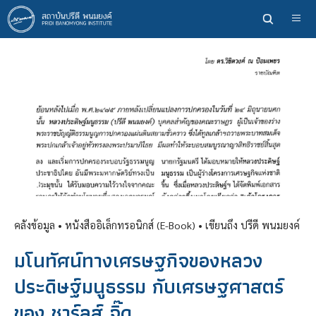
ข้าม
ไป
ยัง
เนื้อหา
หลัก
คลังข้อมูล
• หนังสืออิเล็กทรอนิกส์ (E-Book) •
เขียนถึง ปรีดี พนมยงค์
มโนทัศน์ทางเศรษฐกิจของหลวง
ประดิษฐ์มนูธรรม กับเศรษฐศาสตร์
ของ ชาร์ลส์ จิ๊ด