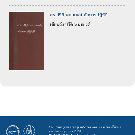
ดร.ปรีดี พนมยงค์ กับการปฏิวัติ
เขียนถึง ปรีดี พนมยงค์
65/1 ถนนสุขุมวิท ซอยสุขุมวิท 55 (ทองหล่อ) แขวง คลองตันเหนือ
เขต วัฒนา กรุงเทพฯ 10110