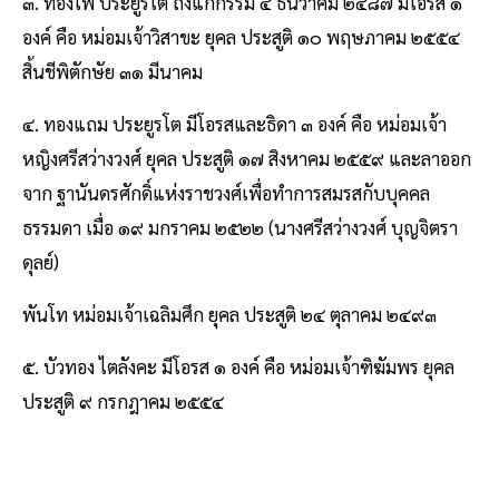
๓. ทองไพ ประยูรโต ถึงแก่กรรม ๔ ธันวาคม ๒๔๘๗ มีโอรส ๑
องค์ คือ หม่อมเจ้าวิสาขะ ยุคล ประสูติ ๑๐ พฤษภาคม ๒๕๕๔
สิ้นชีพิตักษัย ๓๑ มีนาคม
๔. ทองแถม ประยูรโต มีโอรสและธิดา ๓ องค์ คือ หม่อมเจ้า
หญิงศรีสว่างวงศ์ ยุคล ประสูติ ๑๗ สิงหาคม ๒๕๕๙ และลาออก
จาก ฐานันดรศักดิ์แห่งราชวงศ์เพื่อทําการสมรสกับบุคคล
ธรรมดา เมื่อ ๑๙ มกราคม ๒๕๒๒ (นางศรีสว่างวงศ์ บุญจิตรา
ดุลย์)
พันโท หม่อมเจ้าเฉลิมศึก ยุคล ประสูติ ๒๔ ตุลาคม ๒๔๙๓
๕. บัวทอง ไตลังคะ มีโอรส ๑ องค์ คือ หม่อมเจ้าฑิฆัมพร ยุคล
ประสูติ ๙ กรกฎาคม ๒๕๕๔