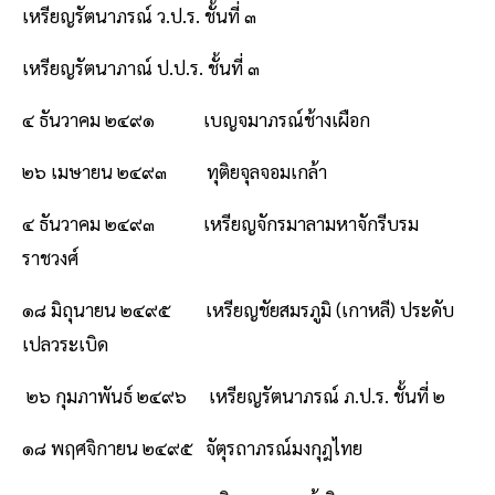
เหรียญรัตนาภรณ์ ว.ป.ร. ชั้นที่ ๓
เหรียญรัตนาภาณ์ ป.ป.ร. ชั้นที่ ๓
๔ ธันวาคม ๒๔๙๑ เบญจมาภรณ์ช้างเผือก
๒๖ เมษายน ๒๔๙๓ ทุติยจุลจอมเกล้า
๔ ธันวาคม ๒๔๙๓ เหรียญจักรมาลามหาจักรีบรม
ราชวงศ์
๑๘ มิถุนายน ๒๔๙๕ เหรียญชัยสมรภูมิ (เกาหลี) ประดับ
เปลวระเบิด
๒๖ กุมภาพันธ์ ๒๔๙๖ เหรียญรัตนาภรณ์ ภ.ป.ร. ชั้นที่ ๒
๑๘ พฤศจิกายน ๒๔๙๕ จัตุรถาภรณ์มงกุฎไทย