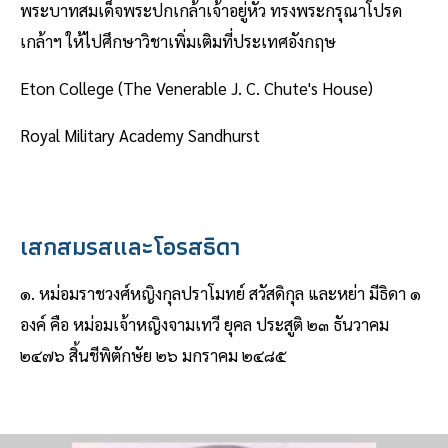
พระบาทสมเด็จพระปกเกล้าเจ้าอยู่หัว ทรงพระกรุณาโปรด
เกล้าฯ ให้ไปศึกษาวิชาเพิ่มเติมที่ประเทศอังกฤษ
Eton College (The Venerable J. C. Chute's House)
Royal Military Academy Sandhurst
เสกสมรสและโอรสธิดา
๑. หม่อมราชวงศ์หญิงกุลปราโมทย์ สวัสดิกุล และหย่า มีธิดา ๑
องค์ คือ หม่อมเจ้าหญิงจามเทวี ยุคล ประสูติ ๒๓ ธันวาคม
๒๔๗๖ สิ้นชีพิตักษัย ๒๖ มกราคม ๒๔๘๕