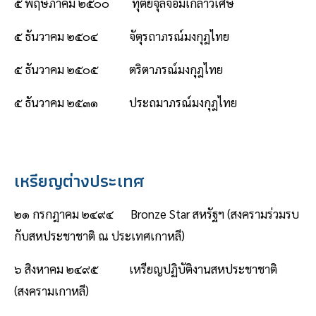
๕ พฤษภาคม ๒๕๐๐ ทุติยจุลจอมเกล้าวิเศษ
๕ ธันวาคม ๒๕๐๔ จัตุรถาภรณ์มงกุฎไทย
๕ ธันวาคม ๒๕๐๕ ตริตาภรณ์มงกุฎไทย
๕ ธันวาคม ๒๕๓๑ ประถมาภรณ์มงกุฎไทย
เหรียญต่างประเทศ
๒๑ กรกฎาคม ๒๔๙๔ Bronze Star สหรัฐฯ (สงครามร่วมรบ
กับสหประชาชาติ ณ ประเทศเกาหลี)
๖ สิงหาคม ๒๔๙๕ เหรียญปฏิบัติงานสหประชาชาติ
(สงครามเกาหลี)