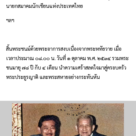
นายกสมาคมนักเขียนแห่งประเทศไทย
ฯลฯ
สิ้นพระชนม์ด้วยพระอาการสงบเนื่องจากพระหทัยวาย เมื่อ
เวลาประมาณ ๐๘.๐๐ น. วันที่ ๑ ตุลาคม พ.ศ. ๒๕๓๔ รวมพระ
ชนมายุ ๗๘ ปี กับ ๔ เดือน นําความเศร้าสลดใจมาสู่ครอบครัว
พระประยูรญาติ และพระสหายอย่างกระทันหัน