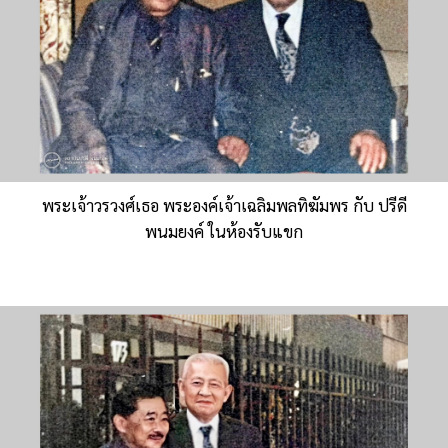
พระเจ้าวรวงศ์เธอ พระองค์เจ้าเฉลิมพลทิฆัมพร กับ ปรีดี
พนมยงค์ ในห้องรับแขก