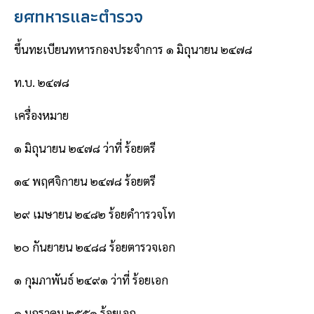
ยศทหารและตํารวจ
ขึ้นทะเบียนทหารกองประจําการ ๑ มิถุนายน ๒๔๗๘
ท.บ. ๒๔๗๘
เครื่องหมาย
๑ มิถุนายน ๒๔๗๘ ว่าที่ ร้อยตรี
๑๔ พฤศจิกายน ๒๔๗๘ ร้อยตรี
๒๙ เมษายน ๒๔๘๒ ร้อยดําารวจโท
๒๐ กันยายน ๒๔๘๘ ร้อยตารวจเอก
๑ กุมภาพันธ์ ๒๔๙๑ ว่าที่ ร้อยเอก
๑ มกราคม ๒๕๕๑ ร้อยเอก