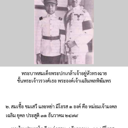
พระบาทสมเด็จพระปกเกล้าเจ้าอยู่หัวทรงฉาย
ชั้นพระเจ้าวรวงศ์เธอ พระองค์เจ้าเฉลิมพลพิฆัมพร
๒. สมเชื้อ ชมเสวี และหย่า มีโอรส ๑ องค์ คือ หม่อมเจ้ามงคล
เฉลิม ยุคล ประสูติ ๓๑ ธันวาคม ๒๔๗๙