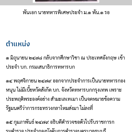
พันเอก นายทหารพิเศษประจำ ม.๑ พัน.๑ รอ
ตำแหน่ง
๑ มิถุนายน ๒๔๗๘ กลับจากศึกษาวิชา ณ ประเทศอังกฤษ เข้า
ประจํา บก. กรมเสนาธิการทหารบก
๑๔ พฤศจิกายน ๒๔๗๙ ออกจากประจําการเป็นนายทหารกอง
หนุน ไม่มีเบี้ยหวัดสังกัด บก. จังหวัดทหารบกกรุงเทพ เพราะ
ประพฤติพระองค์อย่าง สํามะเลเทเมา เป็นจดหมายข้อความ
รัฐมนตรีว่าการกระทรวงกลาโหมส่งมา ไม่ลงที่
๑๕ กุมภาพันธ์ ๒๔๗๙ อธิบดีตํารวจขอตัวไปรับราชการก
รมตํารวจ ประจํากองบังคับการตํารวจนครบาลธนบุรี