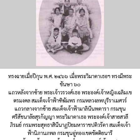
ทรงฉายเมื่อปีกุน พ.ศ. ๒๔๖๖ เมื่อพระวิมาดาเธอฯ ทรงมีพระ
ชันษา ๖๐
แถวหลังจากซ้าย พระเจ้าวรวงศ์เธอ พระองค์เจ้าหญิงเฉลิมเข
ตรมงคล สมเด็จเจ้าฟ้าฑิฆัมพร กรมหลวงลพบุรีราเมศวร์
แถวกลางจากซ้าย สมเด็จเจ้าฟ้ามาลินีนพดารา กรมขุน
ศรีสัชนาลัยสุรกัญญา พระวิมาดาเธอ พระองค์เจ้าสายสวลี
ภิรมย์ กรมพระสุทธาสินีนาฏปิยมหาราชปดิวรัดา สมเด็จเจ้า
ฟ้านิภานภพล กรมขุนอู่ทองเขตขัตติยนารี