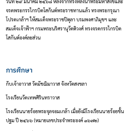
วันที่ ๒๙ มีนาคม ๒๔๖๘ หลังจากทรงหลั่งน้ําพระมหาสังข์และ
จรดพระกรรไกรบิดโสกันต์พระราชทานแล้ว ทรงพระกรุณา
โปรดเกล้าฯ ให้สมเด็จพระราชปิตุลา บรมพงศาภิมุขฯ และ
สมเด็จเจ้าฟ้าฯ กรมพระนริศรานุวัดติวงศ์ ทรงจรดกรรไกรบิด
โสกันต์องค์ละส่วน
การศึกษา
กับเจ้าอาวาส วัดมัชฌิมาวาส จังหวัดสงขลา
โรงเรียนวัดเทพศิรินทราวาส
โรงเรียนนายร้อยพระจุลจอมเกล้า เมื่อยังมีโรงเรียนนายร้อยชั้น
ปฐม ปี ๒๔๖๖ (หมายเลขประจําพระองค์ ๓๖๗๒)