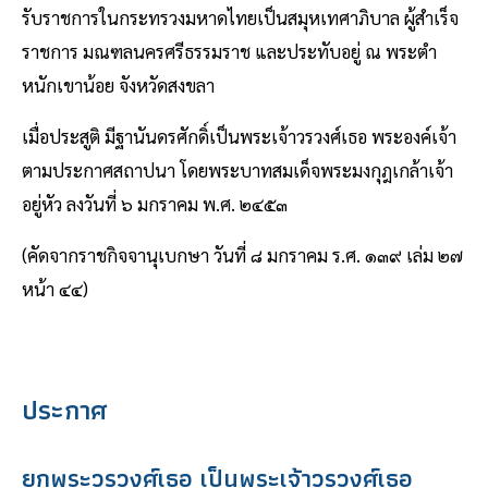
รับราชการในกระทรวงมหาดไทยเป็นสมุหเทศาภิบาล ผู้สำเร็จ
ราชการ มณฑลนครศรีธรรมราช และประทับอยู่ ณ พระตํา
หนักเขาน้อย จังหวัดสงขลา
เมื่อประสูติ มีฐานันดรศักดิ์เป็นพระเจ้าวรวงศ์เธอ พระองค์เจ้า
ตามประกาศสถาปนา โดยพระบาทสมเด็จพระมงกุฎเกล้าเจ้า
อยู่หัว ลงวันที่ ๖ มกราคม พ.ศ. ๒๔๕๓
(คัดจากราชกิจจานุเบกษา วันที่ ๘ มกราคม ร.ศ. ๑๓๙ เล่ม ๒๗
หน้า ๔๔)
ประกาศ
ยกพระวรวงศ์เธอ เป็นพระเจ้าวรวงศ์เธอ