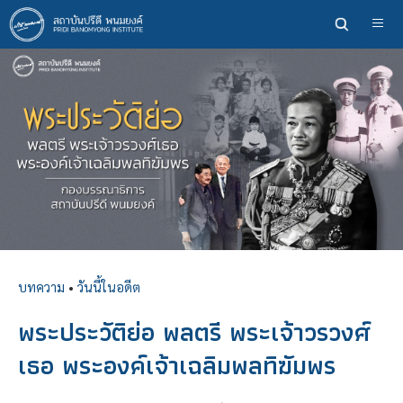
ข้าม
ไป
ยัง
เนื้อหา
หลัก
บทความ
•
วันนี้ในอดีต
พระประวัติย่อ พลตรี พระเจ้าวรวงศ์
เธอ พระองค์เจ้าเฉลิมพลทิฆัมพร