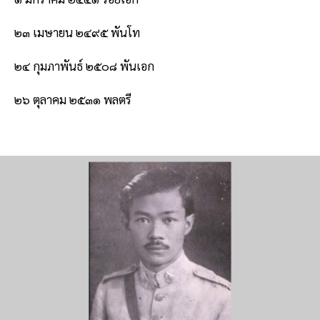
๒๓ เมษายน ๒๔๙๕ พันโท
๒๔ กุมภาพันธ์ ๒๕๐๘ พันเอก
๒๖ ตุลาคม ๒๕๓๑ พลตรี