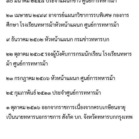
๓๐ มีนาคม ๒๕๕๘ ประจําแผนกข่าว ศูนย์การทหารม้า
๒๓ เมษายน ๒๔๙๙ อาจารย์แผนกวิชาการรบพิเศษ กองการ
ศึกษา โรงเรียนทหารม้าหัวหน้าแผนก ศูนย์การทหารม้า
๙ ธันวาคม ๒๕๐๒ หัวหน้าแผนก กรมข่าวทหารบก
๒๒ ตุลาคม ๒๕๐๕ รองผู้บังคับการกรมนักเรียน โรงเรียนทหาร
ม้า ศูนย์การทหารม้า
๒๓ กรกฎาคม ๒๕๐๖ หัวหน้าแผนก ศูนย์การทหารม้า
๒๕ กุมภาพันธ์ ๒๕๑๓ ประจำศูนย์การทหารม้า
๑ ตุลาคม ๒๕๑๖ ออกจากราชการเนื่องจากครบเกษียนอายุ
เป็นนายทหารนอกราชการ สังกัด บก. จังหวัดทหารบกกรุงเทพ