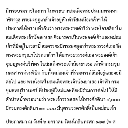
มีพระบรมราชโองการ ในพระบาทสมเด็จพระปรเมนทรมหา
วชิราวุธ พระมงกุฎเกล้าเจ้าอยู่หัว ดำรัสเหนือเกล้าฯ ให้
ประกาศให้ทราบทั่วกันว่า ทรงพระราชดำริว่า พระโอรสธิดาใน
สมเด็จพระเจ้าน้องยาเธอ ซึ่งมารดาเป็นพระองค์เจ้าและหม่อม
เจ้าที่มีอยู่ในเวลานี้ สมควรจะมีพระยศสูงกว่าพระวรวงศ์เธอ จึง
ทรงพระกรุณาโปรดเกล้าฯ ให้ยกพระวรวงศ์เธอ พระองค์เจ้า
จุมภฎพงศ์บริพัตร ในสมเด็จพระเจ้าน้องยาเธอ เจ้าฟ้ากรมขุน
นครสวรรค์วรพินิต กับทั้งหม่อมเจ้าที่ร่วมครรภ์อันมีอยู่และจะมี
ต่อไป และ พระโอรสในสมเด็จพระเจ้าน้องยาเธอ เจ้าฟ้า กรม
ขุนลพบุรีราเมศร์ ที่ประสูติใหม่และที่จะมีร่วมการต่อไป ให้มี
คำนำหน้าพระนามว่า พระเจ้าวรวงเธอ ให้ทรงศักดินา ๔,๐๐๐
มีกรมทรงศักดินา ๑๑,๐๐๐ มีบุตรบรรดาศักดิ์เป็นหม่อนเจ้า
ประกาศมา ณ วันที่ ๖ มกราคม รัตนโกสินทรศก ๑๒๙ (พ.ศ.