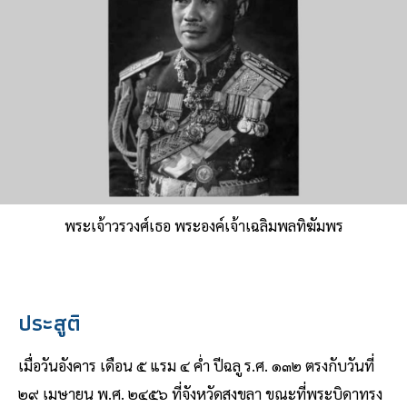
พระเจ้าวรวงศ์เธอ พระองค์เจ้าเฉลิมพลทิฆัมพร
ประสูติ
เมื่อวันอังคาร เดือน ๕ แรม ๔ ค่ํา ปีฉลู ร.ศ. ๑๓๒ ตรงกับวันที่
๒๙ เมษายน พ.ศ. ๒๔๕๖ ที่จังหวัดสงขลา ขณะที่พระบิดาทรง