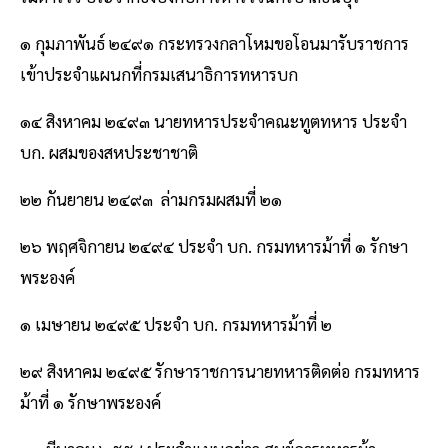
๑ กุมภาพันธ์ ๒๔๙๑ กระทรวงกลาโหมขอโอนมารับราชการ
เข้าประจําแผนกที่กรมเสนาธิการทหารบก
๑๔ สิงหาคม ๒๔๙๓ นายทหารประจําคณะทูตทหาร ประจํา
บก. ผสมของสหประชาชาติ
๒๒ กันยายน ๒๔๙๓ ล่ามกรมผสมที่ ๒๑
๒๖ พฤศจิกายน ๒๔๙๔ ประจํา บก. กรมทหารม้าที่ ๑ รักษา
พระองค์
๑ เมษายน ๒๔๙๕ ประจํา บก. กรมทหารม้าที่ ๒
๒๙ สิงหาคม ๒๔๙๕ รักษาราชการนายทหารติดต่อ กรมทหาร
ม้าที่ ๑ รักษาพระองค์