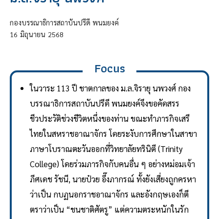
กองบรรณาธิการสถาบันปรีดี พนมยงค์
16
มิถุนายน
2568
Focus
ในวาระ 113 ปี ชาตกาลของ ม.ล.จิรายุ นพวงศ์ กอง
บรรณาธิการสถาบันปรีดี พนมยงค์จึงขอคัดสรร
ชีวประวัติช่วงชีวิตหนึ่งของท่าน ขณะทำภารกิจเสรี
ไทยในสหราชอาณาจักร โดยระงับการศึกษาในสาขา
ภาษาโบราณตะวันออกที่วิทยาลัยทรินิตี (Trinity
College) โดยร่วมภารกิจกับคนอื่น ๆ อย่างหม่อมเจ้า
ภีศเดช รัชนี, นายป๋วย อึ๊งภากรณ์ ทั้งยังเสี่ยงถูกครหา
ว่าเป็น กบฏนอกราชอาณาจักร และอังกฤษเองก็ตี
ตราว่าเป็น “ชนชาติศัตรู” แต่ความตระหนักในรัก