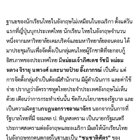
ฐานะของนักเรียนไทยในอังกฤษไม่เหมือนในอเมริกา ตั้งแต่วัน
แรกที่ญี่ปุ่นบุกประเทศไทย นักเรียน ไทยในอังกฤษจํานวน
หนึ่งจากมหาวิทยาลัยเคมบริดจ์และมหาวิทยาลัยลอนดอน ได้
มาประชุมกันเพื่อจัดตั้งเป็นกลุ่มคนไทยผู้รักชาติที่จะกอบกู้
อิสรภาพของประเทศไทย มี
หม่อมเจ้าภีศเดช รัชนี หม่อม
หลวง จิรายุ นพวงศ์ และนายป๋วย อึ๊งภากรณ์
เป็นต้น แต่
การจัดตั้งกลุ่มจําเป็นต้องมีสํานักงาน มีผู้ดําเนินการ และค่าใช้
จ่าย ปรากฏว่าอัครราชทูตไทยประจําประเทศอังกฤษไม่เห็น
ด้วย เตือนว่าการกระทําเช่นนั้น ขัดกับนโยบายของรัฐบาล และ
เป็นความผิดฐาน
กบฏนอกราชอาณาจักร
นอกจากนั้นการที่
รัฐบาลไทยที่มี จอมพล ป. พิบูลสงคราม เป็นนายกรัฐมนตรี
ประกาศสงครามต่ออังกฤษและอเมริกา มีผลให้นักเรียนไทย
ในอังกฤษทุกคนตกอยู่ในฐานะเป็น
“ชนชาติศัตรู”
ของ