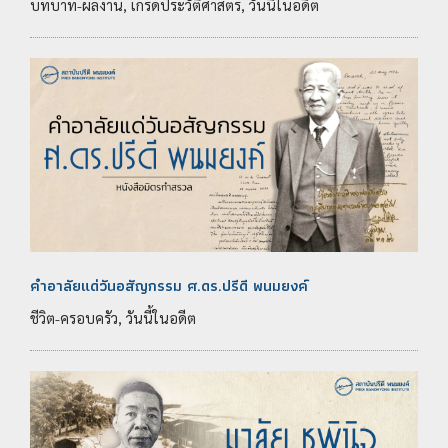
บทบาท-ผลงาน, เกร็ดประวัติศาสตร์, วันนี้ในอดีต
คำอาลัยแด่วันอสัญกรรม ศ.ดร.ปรีดี พนมยงค์
ชีวิต-ครอบครัว, วันนี้ในอดีต