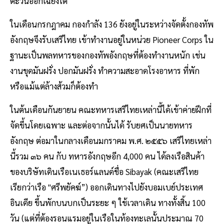
ตะวันออกเฉียงใต้
ในเดือนกรกฎาคม กองกําลัง 136 ยังอยู่ในระหว่างจัดตั้งกองทัพ
อังกฤษจึงรับเสรีไทย เข้าทํางานอยู่ในหน่วย Pioneer Corps ใน
ฐานะเป็นพลทหารของกองทัพอังกฤษที่ต้องทํางานหนัก เช่น
งานขุดมันฝรั่ง ปอกมันฝรั่ง ทําความสะอาดโรงอาหาร ที่พัก
หรือแม้แต่ล้างส้วมก็ต้องทํา
ในต้นเดือนกันยายน คณะทหารเสรีไทยเหล่านี้ได้เข้าค่ายฝึกที่
จัดขึ้นโดยเฉพาะ และต่อจากนั้นได้ รับยศเป็นนายทหาร
อังกฤษ ต่อมาในกลางเดือนมกราคม พ.ศ. ๒๕๕๖ เสรีไทยเหล่า
นี้รวม ๓๖ คน กับ ทหารอังกฤษอีก 4,000 คน ได้ลงเรือสินค้า
ของบริษัทเดินเรือเนเธอร์แลนด์ชื่อ Sibayak (คณะเสรีไทย
เรียกว่าเรือ "ศรีพยัคฆ์”) ออกเดินทางไปยังบอมเบย์ประเทศ
อินเดีย ขึ้นพักบนบกเป็นระยะ ๆ ใช้เวลาเดิน ทางทั้งสิ้น 100
วัน (แต่ที่ต้องรอนแรมอยู่ในเรือในท้องทะเลนั้นประมาณ 70