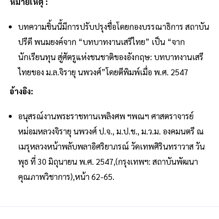
หมายเหตุ :
บทความชิ้นนี้มีการปรับปรุงชื่อโดยกองบรรณาธิการ สถาบัน
ปรีดี พนมยงค์จาก “บทบาทงานเสรีไทย” เป็น “จาก
นักเรียนทุน สู่ศัตรูแห่งชนชาติของอังกฤษ: บทบาทงานเสรี
ไทยของ ม.ล.จิรายุ นพวงศ์”โดยตีพิมพ์เมื่อ พ.ศ. 2547
อ้างอิง:
อนุสรณ์งานพระราชทานเพลิงศพ ฯพณฯ ศาสตราจารย์
หม่อมหลวงจิรายุ นพวงศ์ ป.จ., ม.ป.ช., ม.ว.ม. องคมนตรี ณ
เมรุหลวงหน้าพลับพลาอิศริยาภรณ์ วัดเทพศิรินทราวาส วัน
พุธ ที่ 30 มิถุนายน พ.ศ. 2547,(กรุงเทพฯ: สถาบันพัฒนา
คุณภาพวิชาการ),หน้า 62-65.