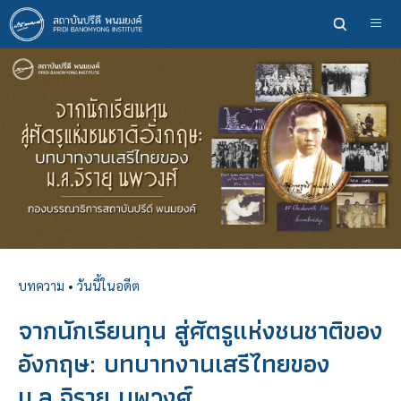
ข้าม
ไป
ยัง
เนื้อหา
หลัก
บทความ
•
วันนี้ในอดีต
จากนักเรียนทุน สู่ศัตรูแห่งชนชาติของ
อังกฤษ: บทบาทงานเสรีไทยของ
ม.ล.จิรายุ นพวงศ์