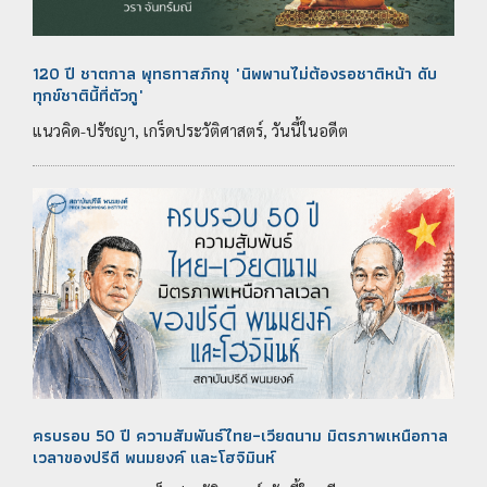
120 ปี ชาตกาล พุทธทาสภิกขุ "นิพพานไม่ต้องรอชาติหน้า ดับ
ทุกข์ชาตินี้ที่ตัวกู"
แนวคิด-ปรัชญา, เกร็ดประวัติศาสตร์, วันนี้ในอดีต
ครบรอบ 50 ปี ความสัมพันธ์ไทย–เวียดนาม มิตรภาพเหนือกาล
เวลาของปรีดี พนมยงค์ และโฮจิมินห์