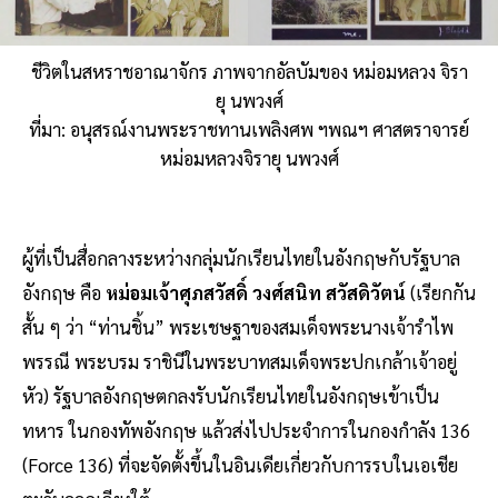
ชีวิตในสหราชอาณาจักร ภาพจากอัลบัมของ หม่อมหลวง จิรา
ยุ นพวงศ์
ที่มา: อนุสรณ์งานพระราชทานเพลิงศพ ฯพณฯ ศาสตราจารย์
หม่อมหลวงจิรายุ นพวงศ์
ผู้ที่เป็นสื่อกลางระหว่างกลุ่มนักเรียนไทยในอังกฤษกับรัฐบาล
อังกฤษ คือ
หม่อมเจ้าศุภสวัสดิ์ วงศ์สนิท สวัสดิวัตน์
(เรียกกัน
สั้น ๆ ว่า “ท่านชิ้น” พระเชษฐาของสมเด็จพระนางเจ้ารําไพ
พรรณี พระบรม ราชินีในพระบาทสมเด็จพระปกเกล้าเจ้าอยู่
หัว) รัฐบาลอังกฤษตกลงรับนักเรียนไทยในอังกฤษเข้าเป็น
ทหาร ในกองทัพอังกฤษ แล้วส่งไปประจําการในกองกําลัง 136
(Force 136) ที่จะจัดตั้งขึ้นในอินเดียเกี่ยวกับการรบในเอเชีย