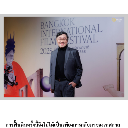
การฟื้นคืนครั้งนี้จึงไม่ได้เป็นเพียงการกลับมาของเทศกาล